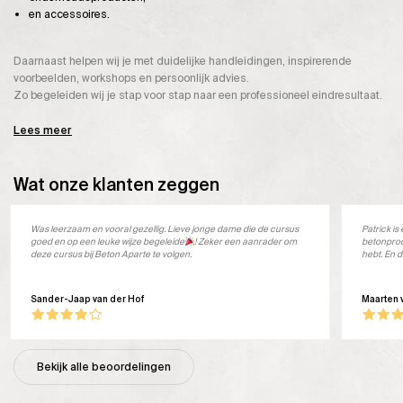
en accessoires.
Daarnaast helpen wij je met duidelijke handleidingen, inspirerende
voorbeelden, workshops en persoonlijk advies.
Zo begeleiden wij je stap voor stap naar een professioneel eindresultaat.
Lees meer
Wat onze klanten zeggen
Was leerzaam en vooral gezellig. Lieve jonge dame die de cursus
Patrick i
goed en op een leuke wijze begeleide
! Zeker een aanrader om
betonprod
deze cursus bij Beton Aparte te volgen.
hebt. En d
Sander-Jaap van der Hof
Maarten 
Bekijk alle beoordelingen