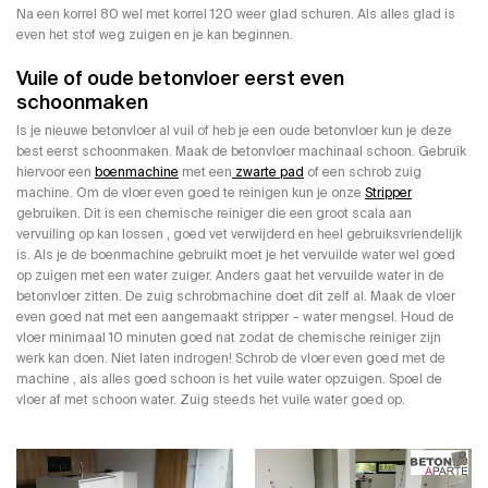
Na een korrel 80 wel met korrel 120 weer glad schuren. Als alles glad is
even het stof weg zuigen en je kan beginnen.
Vuile of oude betonvloer eerst even
schoonmaken
Is je nieuwe betonvloer al vuil of heb je een oude betonvloer kun je deze
best eerst schoonmaken. Maak de betonvloer machinaal schoon. Gebruik
hiervoor een
boenmachine
met een
zwarte pad
of een schrob zuig
machine. Om de vloer even goed te reinigen kun je onze
Stripper
gebruiken. Dit is een chemische reiniger die een groot scala aan
vervuiling op kan lossen , goed vet verwijderd en heel gebruiksvriendelijk
is. Als je de boenmachine gebruikt moet je het vervuilde water wel goed
op zuigen met een water zuiger. Anders gaat het vervuilde water in de
betonvloer zitten. De zuig schrobmachine doet dit zelf al. Maak de vloer
even goed nat met een aangemaakt stripper – water mengsel. Houd de
vloer minimaal 10 minuten goed nat zodat de chemische reiniger zijn
werk kan doen. Niet laten indrogen! Schrob de vloer even goed met de
machine , als alles goed schoon is het vuile water opzuigen. Spoel de
vloer af met schoon water. Zuig steeds het vuile water goed op.