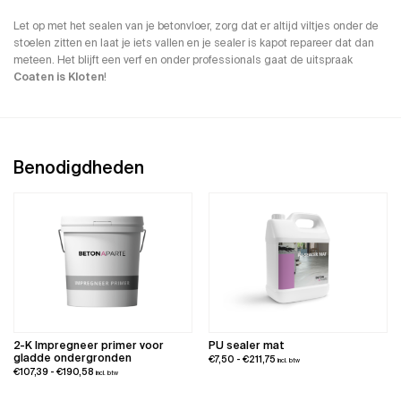
Let op met het sealen van je betonvloer, zorg dat er altijd viltjes onder de
stoelen zitten en laat je iets vallen en je sealer is kapot repareer dat dan
meteen. Het blijft een verf en onder professionals gaat de uitspraak
Coaten is Kloten
!
Benodigdheden
2-K Impregneer primer voor
PU sealer mat
gladde ondergronden
Prijsklasse:
€
7,50
-
€
211,75
incl. btw
Prijsklasse:
€
107,39
-
€
190,58
incl. btw
€7,50
€107,39
tot