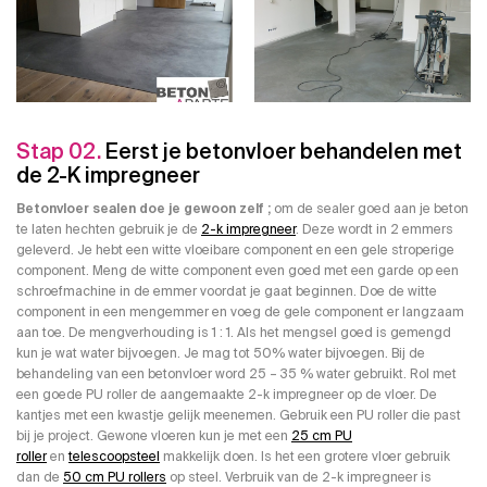
Stap 02.
Eerst je betonvloer behandelen met
de 2-K impregneer
Betonvloer sealen doe je gewoon zelf ;
om de sealer goed aan je beton
te laten hechten gebruik je de
2-k impregneer
. Deze wordt in 2 emmers
geleverd. Je hebt een witte vloeibare component en een gele stroperige
component. Meng de witte component even goed met een garde op een
schroefmachine in de emmer voordat je gaat beginnen. Doe de witte
component in een mengemmer en voeg de gele component er langzaam
aan toe. De mengverhouding is 1 : 1. Als het mengsel goed is gemengd
kun je wat water bijvoegen. Je mag tot 50% water bijvoegen. Bij de
behandeling van een betonvloer word 25 – 35 % water gebruikt. Rol met
een goede PU roller de aangemaakte 2-k impregneer op de vloer. De
kantjes met een kwastje gelijk meenemen. Gebruik een PU roller die past
bij je project. Gewone vloeren kun je met een
25 cm PU
roller
en
telescoopsteel
makkelijk doen. Is het een grotere vloer gebruik
dan de
50 cm PU rollers
op steel. Verbruik van de 2-k impregneer is