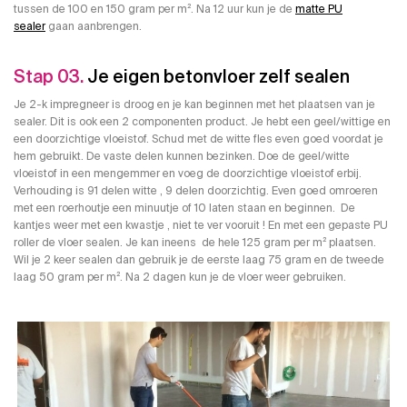
tussen de 100 en 150 gram per m². Na 12 uur kun je de
matte PU
sealer
gaan aanbrengen.
Stap 03.
Je eigen betonvloer zelf sealen
Je 2-k impregneer is droog en je kan beginnen met het plaatsen van je
sealer. Dit is ook een 2 componenten product. Je hebt een geel/wittige en
een doorzichtige vloeistof. Schud met de witte fles even goed voordat je
hem gebruikt. De vaste delen kunnen bezinken. Doe de geel/witte
vloeistof in een mengemmer en voeg de doorzichtige vloeistof erbij.
Verhouding is 91 delen witte , 9 delen doorzichtig. Even goed omroeren
met een roerhoutje een minuutje of 10 laten staan en beginnen. De
kantjes weer met een kwastje , niet te ver vooruit ! En met een gepaste PU
roller de vloer sealen. Je kan ineens de hele 125 gram per m² plaatsen.
Wil je 2 keer sealen dan gebruik je de eerste laag 75 gram en de tweede
laag 50 gram per m². Na 2 dagen kun je de vloer weer gebruiken.