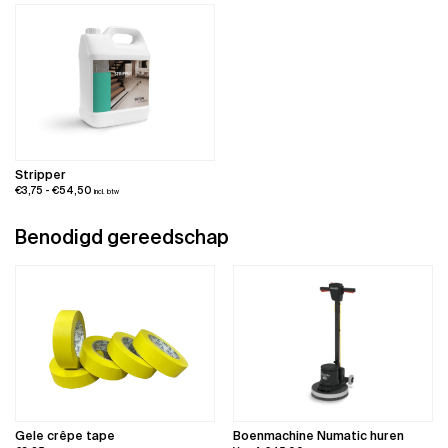
tot
€211,75
€190,58
Stripper
Prijsklasse:
€
3,75
-
€
54,50
incl. btw
€3,75
tot
Benodigd gereedschap
€54,50
Gele crêpe tape
Boenmachine Numatic huren