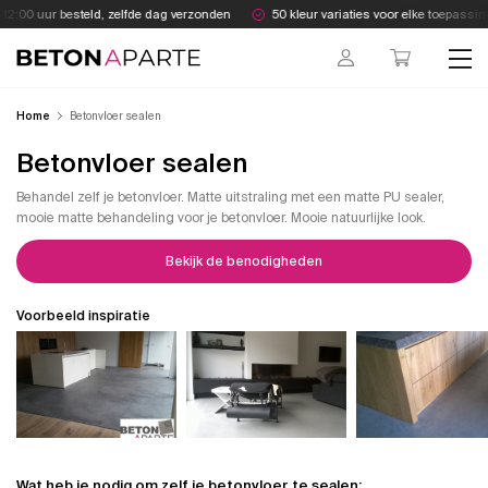
Skip
2:00 uur besteld, zelfde dag verzonden
50 kleur variaties voor elke toepassing
to
content
Beton Aparte
Home
Betonvloer sealen
Betonvloer sealen
Behandel zelf je betonvloer. Matte uitstraling met een matte PU sealer,
mooie matte behandeling voor je betonvloer. Mooie natuurlijke look.
Bekijk de benodigheden
Voorbeeld inspiratie
Wat heb je nodig om zelf je betonvloer te sealen;