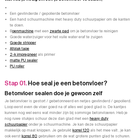
Een gevlinderde / gepolierde betonvloer
Een hand schuurmachine met heavy duty schuurpapier om de kanten
te doen.
B
oenmachine
met een
zwarte pad
om je betonvloer te reinigen
Goede waterzuiger voor het vuile water eraf te zuigen
Goede stripper
Afplak tape
2-k impregneer
als primer
matte PU sealer
PU roller
Stap 01.
Hoe seal je een betonvloer?
Betonvloer sealen doe je gewoon zelf
Je betonvloer is gestort / gebetonneerd en netjes gevlinderd / gepolierd.
Loop eerst even de vloer goed na of alles wel goed glad is. De kantjes
kunnen nog wel eens wat minder zijn bij sommige betonvloeren. Heb je
nog ruwe stukjes schuur deze dan glad met een
heavy duty
schuurpapier
onder je schuurmachine. Je kan deze schuurpapier
makkelijk op maat knippen. Je gebruikt
korrel 120
als het mee valt , je kan
ook eerst
korrel 80
gebruiken om de wat grotere punten glad te schuren.