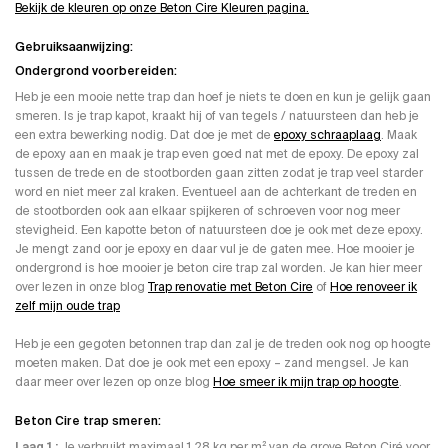
Bekijk de kleuren op onze Beton Cire Kleuren pagina.
Gebruiksaanwijzing:
Ondergrond voorbereiden:
Heb je een mooie nette trap dan hoef je niets te doen en kun je gelijk gaan
smeren. Is je trap kapot, kraakt hij of van tegels / natuursteen dan heb je
een extra bewerking nodig. Dat doe je met de
epoxy schraaplaag
. Maak
de epoxy aan en maak je trap even goed nat met de epoxy. De epoxy zal
tussen de trede en de stootborden gaan zitten zodat je trap veel starder
word en niet meer zal kraken. Eventueel aan de achterkant de treden en
de stootborden ook aan elkaar spijkeren of schroeven voor nog meer
stevigheid. Een kapotte beton of natuursteen doe je ook met deze epoxy.
Je mengt zand oor je epoxy en daar vul je de gaten mee. Hoe mooier je
ondergrond is hoe mooier je beton cire trap zal worden. Je kan hier meer
over lezen in onze blog
Trap renovatie met Beton Cire
of
Hoe renoveer ik
zelf mijn oude trap
Heb je een gegoten betonnen trap dan zal je de treden ook nog op hoogte
moeten maken. Dat doe je ook met een epoxy – zand mengsel. Je kan
daar meer over lezen op onze blog
Hoe smeer ik mijn trap op hoogte
.
Beton Cire trap smeren:
Laag 1 ;
Je verbruikt maximaal 1,28 kg per m² van de grove Beton Ciré voor