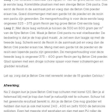
je eerste laag. Korreldikte plaatsen met een stevige Beton Ciré pasta. Doe
eerst de Resin in de aanmaak pot en voeg dan de Beton Ciré poeder
eraan toe. Goed doormengen met een garde tot de poeder en de resin
een pasta zijn geworden. De mengverhouding is voor deze eerste laag
ongeveer 325 – 375 gram Resin per kg grove Beton Ciré eerste laag.
Laag 2 ;
Met deze laag verbruik je tussen de 500 en 600 gram per m²
van de fijne Beton Ciré. Maak je Beton Ciré pasta nu wat vloeibaarder. De
bedoeling is dat je de trap glad maakt. Je zet een dun laagje op met de
tweede laag. Schenk eerst de Resin in de aanmaak pot en voeg dan de
Beton Ciré poeder eraan toe. Meng met een garde tot de poeder en de
resin een lopende pasta zijn geworden. De mengverhouding voor deze
tweede laag is ongeveer 375 – 400 gram Resin per kg Beton Ciré poeder.
Glad spanen met een droge schone spaan voor meer schakeringen en
gladder resultaat.
Let op; zorg dat je Beton Cire niet verwerkt onder de 15 graden Celsius !
Afwerking:
Na 2 dagen kun je jouw Beton Ciré trap schuren met korrel 120. Ben je al
helemaal blij met je trap dan hoef je natuurlijk niet te schuren. Schuur tot
het gewenste resultaat bereikt is. Als je de Beton Cire nog gladder wil
hebben dan kun je ook met korrel 240 , 400 en zelfs 1000 de betoncire
polijsten. Even het meeste stof weghalen en dan met een PU roller de