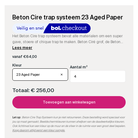
Beton Cire trap systeem 23 Aged Paper
Het Beton Cire trap systeem bevat alle materialen om een super
gave, stoere of chique trap te maken. Beton Ciré grof, de Beton
Cire fijn, de resin om aan te maken, kleurstof, impregneer en
Lees meer
matte PU-sealer om een supergave trap te maken.
vanaf
€
64,00
Aantal m²
23 Aged Paper
Totaal:
€ 256,00
Toevoegen aan winkelwagen
Let op:
Beton Cire Trap Systeem kun je niet retourneren. Deze bestelling word speciaal voor
jou op maat gemaakt. Beeldschermkleuren kunnen afwijken van de daadwerkelijke kleuren.
Ook lichtinval kan een kleur op de muur en de sfeer in de ruimte voor een groot deel bepalen.
Koop daarom altijd eerst een kleur sample.