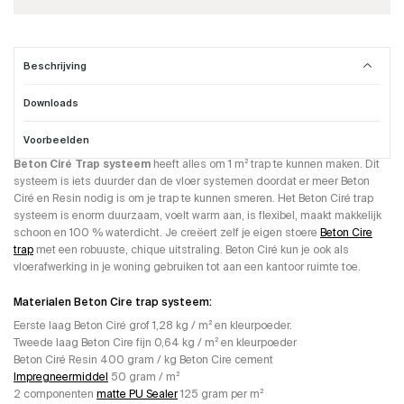
Beschrijving
Downloads
Beton Cire trap systeem.
Voorbeelden
Dit Beton Ciré Trap Systeem word gebruikt om trappen mee te maken. Het
Beton Ciré Trap systeem
heeft alles om 1 m² trap te kunnen maken. Dit
systeem is iets duurder dan de vloer systemen doordat er meer Beton
Ciré en Resin nodig is om je trap te kunnen smeren. Het Beton Ciré trap
systeem is enorm duurzaam, voelt warm aan, is flexibel, maakt makkelijk
schoon en 100 % waterdicht. Je creëert zelf je eigen stoere
Beton Cire
trap
met een robuuste, chique uitstraling. Beton Ciré kun je ook als
vloerafwerking in je woning gebruiken tot aan een kantoor ruimte toe.
Materialen Beton Cire trap systeem:
Eerste laag Beton Ciré grof 1,28 kg / m² en kleurpoeder.
Tweede laag Beton Cire fijn 0,64 kg / m² en kleurpoeder
Beton Ciré Resin 400 gram / kg Beton Cire cement
Impregneermiddel
50 gram / m²
2 componenten
matte PU Sealer
125 gram per m²