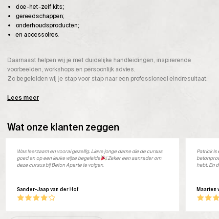
doe-het-zelf kits;
gereedschappen;
onderhoudsproducten;
en accessoires.
Daarnaast helpen wij je met duidelijke handleidingen, inspirerende
voorbeelden, workshops en persoonlijk advies.
Zo begeleiden wij je stap voor stap naar een professioneel eindresultaat.
Lees meer
Wat onze klanten zeggen
Was leerzaam en vooral gezellig. Lieve jonge dame die de cursus
Patrick i
goed en op een leuke wijze begeleide
! Zeker een aanrader om
betonprod
deze cursus bij Beton Aparte te volgen.
hebt. En d
Sander-Jaap van der Hof
Maarten 