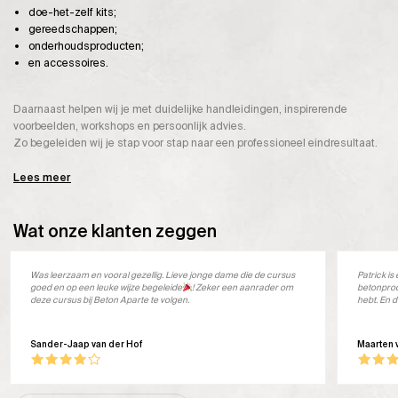
doe-het-zelf kits;
gereedschappen;
onderhoudsproducten;
en accessoires.
Daarnaast helpen wij je met duidelijke handleidingen, inspirerende
voorbeelden, workshops en persoonlijk advies.
Zo begeleiden wij je stap voor stap naar een professioneel eindresultaat.
Lees meer
Wat onze klanten zeggen
Was leerzaam en vooral gezellig. Lieve jonge dame die de cursus
Patrick i
goed en op een leuke wijze begeleide
! Zeker een aanrader om
betonprod
deze cursus bij Beton Aparte te volgen.
hebt. En d
Sander-Jaap van der Hof
Maarten 