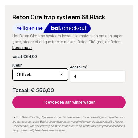
Beton Cire trap systeem 68 Black
Het Beton Cire trap systeem bevat alle materialen om een super
gave, stoere of chique trap te maken. Beton Ciré grof, de Beton
Cire fijn, de resin om aan te maken, kleurstof, impregneer en
Lees meer
matte PU-sealer om een supergave trap te maken.
vanaf
€
64,00
Aantal m²
68 Black
Totaal:
€ 256,00
Toevoegen aan winkelwagen
Let op:
Beton Cire Trap Systeem kun je niet retourneren. Deze bestelling word speciaal voor
jou op maat gemaakt. Beeldschermkleuren kunnen afwijken van de daadwerkelijke kleuren.
Ook lichtinval kan een kleur op de muur en de sfeer in de ruimte voor een groot deel bepalen.
Koop daarom altijd eerst een kleur sample.