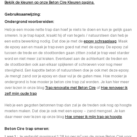
Bekijk de kleuren op onze Beton Cire Kleuren pagina.
Gebruiksaanwijzing:
Ondergrond voorbereiden:
Heb je een mooie nette trap dan hoef je niets te doen en kun je gelijk gaan
smeren. Is je trap kapot, kraakt hij of van tegels / natuursteen dan heb je
een extra bewerking nodig. Dat doe je met de
epoxy schraaplaag
. Maak
de epoxy aan en maak je trap even goed nat met de epoxy. De epoxy zal
tussen de trede en de stootborden gaan zitten zodat je trap veel starder
word en niet meer zal kraken. Eventueel aan de achterkant de treden en
de stootborden ook aan elkaar spijkeren of schroeven voor nog meer
stevigheid. Een kapotte beton of natuursteen doe je ook met deze epoxy.
Je mengt zand oor je epoxy en daar vul je de gaten mee. Hoe mooier je
ondergrond is hoe mooier je beton cire trap zal worden. Je kan hier meer
over lezen in onze blog
Trap renovatie met Beton Cire
of
Hoe renoveer ik
zelf mijn oude trap
Heb je een gegoten betonnen trap dan zal je de treden ook nog op hoogte
moeten maken. Dat doe je ook met een epoxy – zand mengsel. Je kan
daar meer over lezen op onze blog
Hoe smeer ik mijn trap op hoogte
.
Beton Cire trap smeren:
Laag 1 ;
Je verbruikt maximaal 1,28 kg per m² van de grove Beton Ciré voor