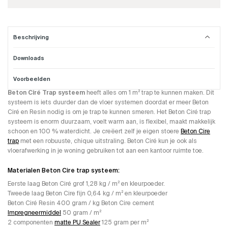
Beschrijving
Downloads
Beton Cire trap systeem.
Voorbeelden
Dit Beton Ciré Trap Systeem word gebruikt om trappen mee te maken. Het
Beton Ciré Trap systeem
heeft alles om 1 m² trap te kunnen maken. Dit
systeem is iets duurder dan de vloer systemen doordat er meer Beton
Ciré en Resin nodig is om je trap te kunnen smeren. Het Beton Ciré trap
systeem is enorm duurzaam, voelt warm aan, is flexibel, maakt makkelijk
schoon en 100 % waterdicht. Je creëert zelf je eigen stoere
Beton Cire
trap
met een robuuste, chique uitstraling. Beton Ciré kun je ook als
vloerafwerking in je woning gebruiken tot aan een kantoor ruimte toe.
Materialen Beton Cire trap systeem:
Eerste laag Beton Ciré grof 1,28 kg / m² en kleurpoeder.
Tweede laag Beton Cire fijn 0,64 kg / m² en kleurpoeder
Beton Ciré Resin 400 gram / kg Beton Cire cement
Impregneermiddel
50 gram / m²
2 componenten
matte PU Sealer
125 gram per m²