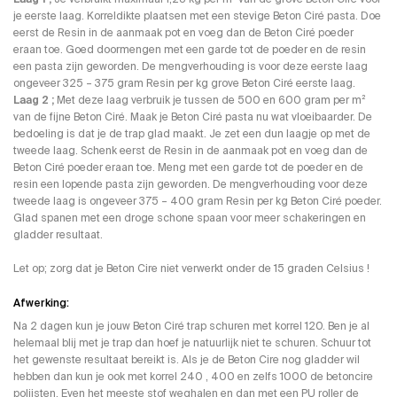
je eerste laag. Korreldikte plaatsen met een stevige Beton Ciré pasta. Doe
eerst de Resin in de aanmaak pot en voeg dan de Beton Ciré poeder
eraan toe. Goed doormengen met een garde tot de poeder en de resin
een pasta zijn geworden. De mengverhouding is voor deze eerste laag
ongeveer 325 – 375 gram Resin per kg grove Beton Ciré eerste laag.
Laag 2 ;
Met deze laag verbruik je tussen de 500 en 600 gram per m²
van de fijne Beton Ciré. Maak je Beton Ciré pasta nu wat vloeibaarder. De
bedoeling is dat je de trap glad maakt. Je zet een dun laagje op met de
tweede laag. Schenk eerst de Resin in de aanmaak pot en voeg dan de
Beton Ciré poeder eraan toe. Meng met een garde tot de poeder en de
resin een lopende pasta zijn geworden. De mengverhouding voor deze
tweede laag is ongeveer 375 – 400 gram Resin per kg Beton Ciré poeder.
Glad spanen met een droge schone spaan voor meer schakeringen en
gladder resultaat.
Let op; zorg dat je Beton Cire niet verwerkt onder de 15 graden Celsius !
Afwerking:
Na 2 dagen kun je jouw Beton Ciré trap schuren met korrel 120. Ben je al
helemaal blij met je trap dan hoef je natuurlijk niet te schuren. Schuur tot
het gewenste resultaat bereikt is. Als je de Beton Cire nog gladder wil
hebben dan kun je ook met korrel 240 , 400 en zelfs 1000 de betoncire
polijsten. Even het meeste stof weghalen en dan met een PU roller de