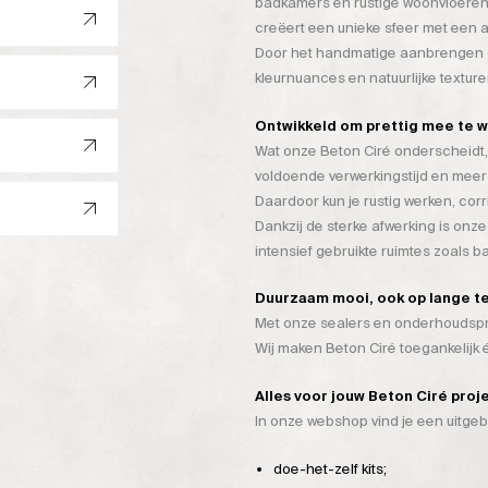
badkamers en rustige woonvloeren
creëert een unieke sfeer met een a
Door het handmatige aanbrengen on
kleurnuances en natuurlijke texture
Ontwikkeld om prettig mee te 
Wat onze Beton Ciré onderscheidt, 
voldoende verwerkingstijd en mee
Daardoor kun je rustig werken, cor
Dankzij de sterke afwerking is onze
intensief gebruikte ruimtes zoals 
Duurzaam mooi, ook op lange t
Met onze sealers en onderhoudspro
Wij maken Beton Ciré toegankelijk
Alles voor jouw Beton Ciré proj
In onze webshop vind je een uitge
doe-het-zelf kits;