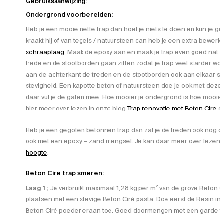
Gebruiksaanwijzing:
Ondergrond voorbereiden:
Heb je een mooie nette trap dan hoef je niets te doen en kun je ge
kraakt hij of van tegels / natuursteen dan heb je een extra bewer
schraaplaag
. Maak de epoxy aan en maak je trap even goed nat 
trede en de stootborden gaan zitten zodat je trap veel starder w
aan de achterkant de treden en de stootborden ook aan elkaar 
stevigheid. Een kapotte beton of natuursteen doe je ook met dez
daar vul je de gaten mee. Hoe mooier je ondergrond is hoe mooier
hier meer over lezen in onze blog
Trap renovatie met Beton Cire
Heb je een gegoten betonnen trap dan zal je de treden ook nog
ook met een epoxy – zand mengsel. Je kan daar meer over leze
hoogte
.
Beton Cire trap smeren:
Laag 1 ;
Je verbruikt maximaal 1,28 kg per m² van de grove Beton C
plaatsen met een stevige Beton Ciré pasta. Doe eerst de Resin 
Beton Ciré poeder eraan toe. Goed doormengen met een garde t