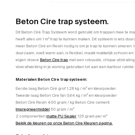
Beton Cire trap systeem.
Dit Beton Ciré Trap Systeem word gebruikt om trappen mee te m
heeft alles om 1 m² trap te kunnen maken. Dit systeem is iets duu
meer Beton Ciré en Resin nodig is om je trap te kunnen smeren. 
duurzaam, voelt warm aan, is flexibel, maakt makkelijk schoon en 
eigen stoere
Beton Cire trap
met een robuuste, chique uitstraling.
vloerafwerking in je woning gebruiken tot aan een kantoor ruimte 
Materialen Beton Cire trap systeem:
Eerste laag Beton Ciré grof 1,28 kg / m² en kleurpoeder.
Tweede laag Beton Cire fijn 0,64 kg / m² en kleurpoeder
Beton Ciré Resin 400 gram / kg Beton Cire cement
Impregneermiddel
50 gram / m²
2 componenten
matte PU Sealer
125 gram per m²
Bekijk de kleuren op onze Beton Cire Kleuren pagina.