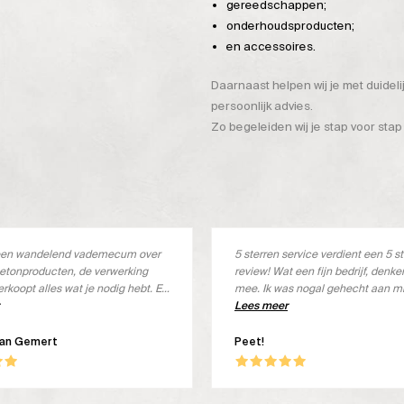
gereedschappen;
onderhoudsproducten;
en accessoires.
Daarnaast helpen wij je met duidel
persoonlijk advies.
Zo begeleiden wij je stap voor stap
s een wandelend vademecum over
5 sterren service verdient een 5 s
etonproducten, de verwerking
review! Wat een fijn bedrijf, denk
erkoopt alles wat je nodig hebt. En
mee. Ik was nogal gehecht aan m
s ook goed
merk, maar deze wordt niet meer 
Lees meer
Met een kleine aanpassing het jui
product ontvangen, geheel kostel
van Gemert
Peet!
ben om! Wat een goed product, in 
Beton Ciré. Goed verwerkbaar, lek
en een prachtige uitstraling. Top!