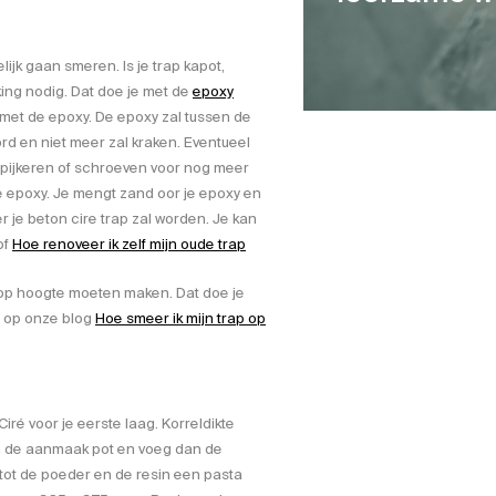
lijk gaan smeren. Is je trap kapot,
king nodig. Dat doe je met de
epoxy
met de epoxy. De epoxy zal tussen de
ord en niet meer zal kraken. Eventueel
spijkeren of schroeven voor nog meer
e epoxy. Je mengt zand oor je epoxy en
 je beton cire trap zal worden. Je kan
of
Hoe renoveer ik zelf mijn oude trap
 op hoogte moeten maken. Dat doe je
n op onze blog
Hoe smeer ik mijn trap op
iré voor je eerste laag. Korreldikte
in de aanmaak pot en voeg dan de
ot de poeder en de resin een pasta