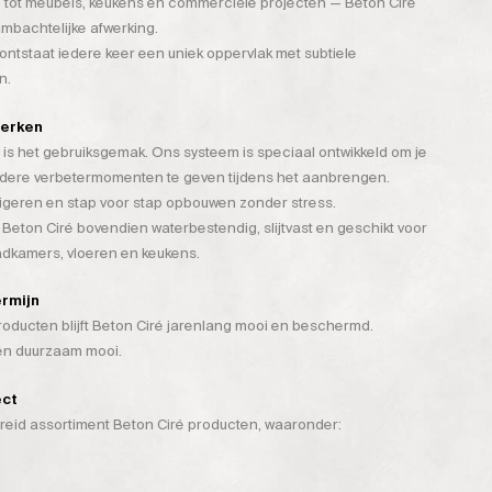
 tot meubels, keukens en commerciële projecten — Beton Ciré
mbachtelijke afwerking.
tstaat iedere keer een uniek oppervlak met subtiele
n.
werken
is het gebruiksgemak. Ons systeem is speciaal ontwikkeld om je
rdere verbetermomenten te geven tijdens het aanbrengen.
rigeren en stap voor stap opbouwen zonder stress.
 Beton Ciré bovendien waterbestendig, slijtvast en geschikt voor
badkamers, vloeren en keukens.
ermijn
ducten blijft Beton Ciré jarenlang mooi en beschermd.
 én duurzaam mooi.
ect
breid assortiment Beton Ciré producten, waaronder: