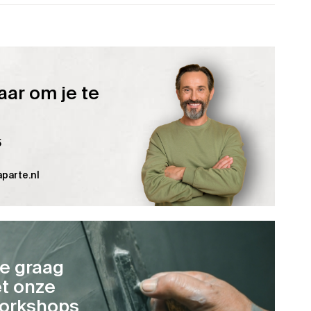
aar om je te
5
parte.nl
je graag
t onze
orkshops