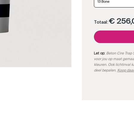
13 Bone
€ 256,
Totaal:
Let op:
Beton Cire Trap S
voor jou op maat gemaa
kleuren. Ook lichtinval 
deel bepalen.
Koop daar