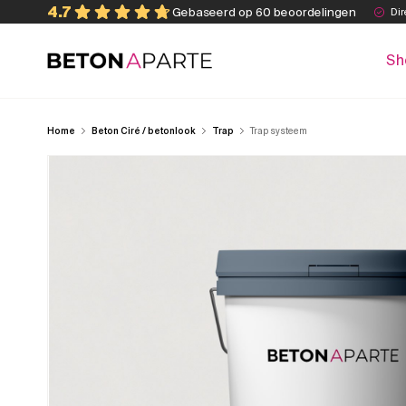
Skip
4.7
Gebaseerd op 60 beoordelingen
Dir
to
content
Sh
Beton Aparte
Home
Beton Ciré / betonlook
Trap
Trap systeem