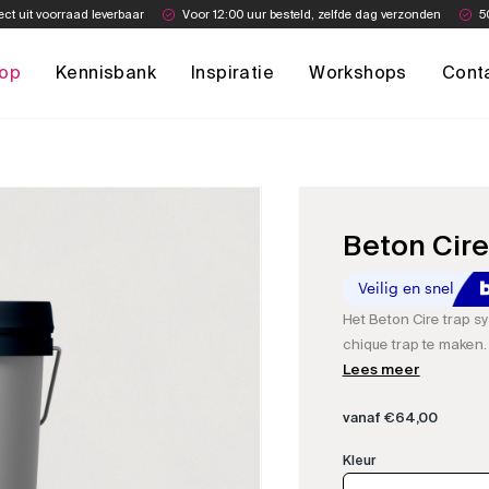
ect uit voorraad leverbaar
Voor 12:00 uur besteld, zelfde dag verzonden
5
op
Kennisbank
Inspiratie
Workshops
Cont
Beton Cire
Het Beton Cire trap s
chique trap te maken. 
maken, kleurstof, imp
Lees meer
maken.
vanaf
€
64,00