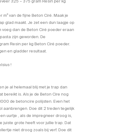
eveer 325 – 375 gram Resin per kg
 m² van de fijne Beton Ciré. Maak je
rap glad maakt. Je zet een dun laagje op
n voeg dan de Beton Ciré poeder eraan
 pasta zijn geworden. De
ram Resin per kg Beton Ciré poeder.
n en gladder resultaat.
lsius !
n je al helemaal blij met je trap dan
t bereikt is. Als je de Beton Cire nog
1000 de betoncire polijsten. Even het
l aanbrengen. Doe dit 2 treden tegelijk
n uurtje , als de impregneer droog is,
uiste grote heeft voor jullie trap. Dat
lertje niet droog zoals bij verf. Doe dit