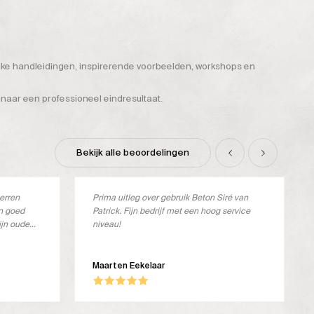
ijke handleidingen, inspirerende voorbeelden, workshops en
 naar een professioneel eindresultaat.
Bekijk alle beoordelingen
terren
Prima uitleg over gebruik Beton Siré van
en goed
Patrick. Fijn bedrijf met een hoog service
ijn oude
niveau!
verkocht.
ste
oos en ik
Maarten Eekelaar
dit geval
ker stevig