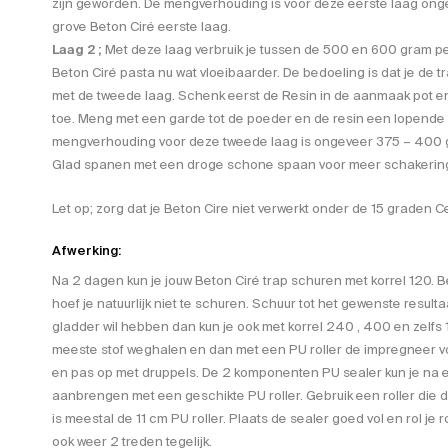
zijn geworden. De mengverhouding is voor deze eerste laag ong
grove Beton Ciré eerste laag.
Laag 2 ;
Met deze laag verbruik je tussen de 500 en 600 gram per
Beton Ciré pasta nu wat vloeibaarder. De bedoeling is dat je de t
met de tweede laag. Schenk eerst de Resin in de aanmaak pot e
toe. Meng met een garde tot de poeder en de resin een lopende
mengverhouding voor deze tweede laag is ongeveer 375 – 400 g
Glad spanen met een droge schone spaan voor meer schakeringe
Let op; zorg dat je Beton Cire niet verwerkt onder de 15 graden Ce
Afwerking:
Na 2 dagen kun je jouw Beton Ciré trap schuren met korrel 120. Be
hoef je natuurlijk niet te schuren. Schuur tot het gewenste resultaa
gladder wil hebben dan kun je ook met korrel 240 , 400 en zelfs 
meeste stof weghalen en dan met een PU roller de impregneer vo
en pas op met druppels. De 2 komponenten PU sealer kun je na ee
aanbrengen met een geschikte PU roller. Gebruik een roller die de j
is meestal de 11 cm PU roller. Plaats de sealer goed vol en rol je rol
ook weer 2 treden tegelijk.