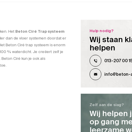
Hulp nodig?
aken. Het
Beton Ciré Trap systeem
Wij staan kl
rder dan de vloer systemen doordat er
Het Beton Ciré trap systeem is enorm
helpen
100 % waterdicht. Je creëert zelf je
 Beton Ciré kun je ook als
013-207 00 1
toe.
info@beton-a
Zelf aan de slag?
Wij helpen 
op gang me
leerzame w