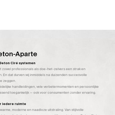
eton-Aparte
n Beton Ciré systemen
t zowel professionals als doe-het-zelvers een strak en
. En dat durven wij inmiddels na duizenden succesvolle
te zeggen.
duidelijke handleidingen, vele verbetermomenten en persoonlijke
assend toegankelijk — ook voor consumenten zonder ervaring.
or iedere ruimte
warme, moderne en naadloze uitstraling. Van stijlvolle