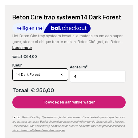
Beton Cire trap systeem 14 Dark Forest
Het Beton Cire trap systeem bevat alle materialen om een super
gave, stoere of chique trap te maken. Beton Ciré grof, de Beton
Cire fijn, de resin om aan te maken, kleurstof, impregneer en
Lees meer
matte PU-sealer om een supergave trap te maken.
vanaf
€
64,00
Aantal m²
14 Dark Forest
Totaal:
€ 256,00
Toevoegen aan winkelwagen
Let op:
Beton Cire Trap Systeem kun je niet retourneren. Deze bestelling word speciaal voor
jou op maat gemaakt. Beeldschermkleuren kunnen afwijken van de daadwerkelijke kleuren.
Ook lichtinval kan een kleur op de muur en de sfeer in de ruimte voor een groot deel bepalen.
Koop daarom altijd eerst een kleur sample.