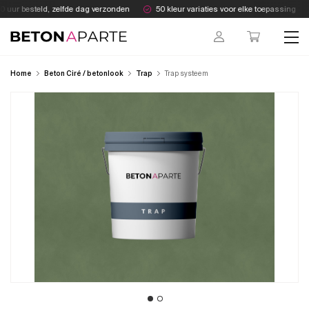
Skip
 uur besteld, zelfde dag verzonden
50 kleur variaties voor elke toepassing
to
content
Beton Aparte
Home
Beton Ciré / betonlook
Trap
Trap systeem