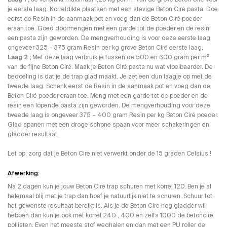
je eerste laag. Korreldikte plaatsen met een stevige Beton Ciré pasta. Doe
eerst de Resin in de aanmaak pot en voeg dan de Beton Ciré poeder
eraan toe. Goed doormengen met een garde tot de poeder en de resin
een pasta zijn geworden. De mengverhouding is voor deze eerste laag
ongeveer 325 – 375 gram Resin per kg grove Beton Ciré eerste laag.
Laag 2 ;
Met deze laag verbruik je tussen de 500 en 600 gram per m²
van de fijne Beton Ciré. Maak je Beton Ciré pasta nu wat vloeibaarder. De
bedoeling is dat je de trap glad maakt. Je zet een dun laagje op met de
tweede laag. Schenk eerst de Resin in de aanmaak pot en voeg dan de
Beton Ciré poeder eraan toe. Meng met een garde tot de poeder en de
resin een lopende pasta zijn geworden. De mengverhouding voor deze
tweede laag is ongeveer 375 – 400 gram Resin per kg Beton Ciré poeder.
Glad spanen met een droge schone spaan voor meer schakeringen en
gladder resultaat.
Let op; zorg dat je Beton Cire niet verwerkt onder de 15 graden Celsius !
Afwerking:
Na 2 dagen kun je jouw Beton Ciré trap schuren met korrel 120. Ben je al
helemaal blij met je trap dan hoef je natuurlijk niet te schuren. Schuur tot
het gewenste resultaat bereikt is. Als je de Beton Cire nog gladder wil
hebben dan kun je ook met korrel 240 , 400 en zelfs 1000 de betoncire
polijsten. Even het meeste stof weghalen en dan met een PU roller de