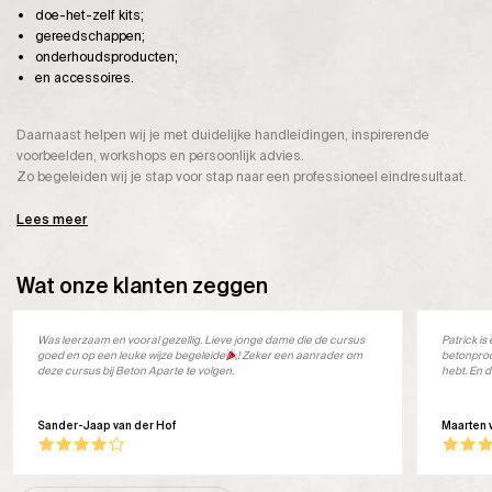
doe-het-zelf kits;
gereedschappen;
onderhoudsproducten;
en accessoires.
Daarnaast helpen wij je met duidelijke handleidingen, inspirerende
voorbeelden, workshops en persoonlijk advies.
Zo begeleiden wij je stap voor stap naar een professioneel eindresultaat.
Lees meer
Wat onze klanten zeggen
Was leerzaam en vooral gezellig. Lieve jonge dame die de cursus
Patrick i
goed en op een leuke wijze begeleide
! Zeker een aanrader om
betonprod
deze cursus bij Beton Aparte te volgen.
hebt. En d
Sander-Jaap van der Hof
Maarten 