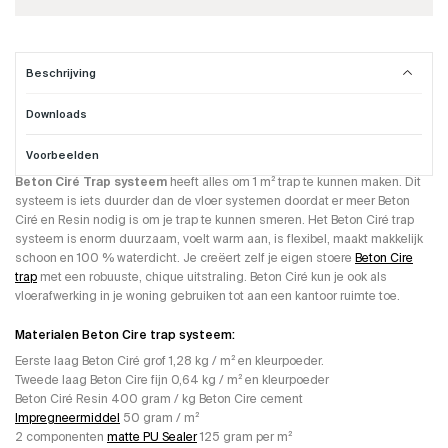
Beschrijving
Downloads
Beton Cire trap systeem.
Voorbeelden
Dit Beton Ciré Trap Systeem word gebruikt om trappen mee te maken. Het
Beton Ciré Trap systeem
heeft alles om 1 m² trap te kunnen maken. Dit
systeem is iets duurder dan de vloer systemen doordat er meer Beton
Ciré en Resin nodig is om je trap te kunnen smeren. Het Beton Ciré trap
systeem is enorm duurzaam, voelt warm aan, is flexibel, maakt makkelijk
schoon en 100 % waterdicht. Je creëert zelf je eigen stoere
Beton Cire
trap
met een robuuste, chique uitstraling. Beton Ciré kun je ook als
vloerafwerking in je woning gebruiken tot aan een kantoor ruimte toe.
Materialen Beton Cire trap systeem:
Eerste laag Beton Ciré grof 1,28 kg / m² en kleurpoeder.
Tweede laag Beton Cire fijn 0,64 kg / m² en kleurpoeder
Beton Ciré Resin 400 gram / kg Beton Cire cement
Impregneermiddel
50 gram / m²
2 componenten
matte PU Sealer
125 gram per m²