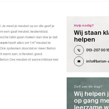
Hulp nodig?
 Je meet je meubel op en die geef je
Wij staan kl
s om een gaaf meubel, keukenblad,
nische tafel gaan maken dan doe je dat
helpen
steem
heeft alles om 1 m² meubel te
 Cire systemen doordat er meer Beton
013-207 00 1
lt warm aan, is flexibel, goed
g Beton Cire meubel of aanrechtblad met
info@beton-a
Zelf aan de slag?
Wij helpen 
op gang me
leerzame w