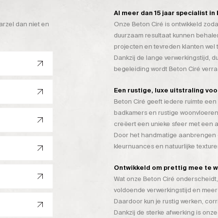
Al meer dan 15 jaar specialist i
arzel dan niet en
Onze Beton Ciré is ontwikkeld zoda
duurzaam resultaat kunnen behalen
projecten en tevreden klanten wel 
Dankzij de lange verwerkingstijd, 
begeleiding wordt Beton Ciré verr
Een rustige, luxe uitstraling vo
Beton Ciré geeft iedere ruimte een 
badkamers en rustige woonvloeren
creëert een unieke sfeer met een a
Door het handmatige aanbrengen on
kleurnuances en natuurlijke texture
Ontwikkeld om prettig mee te 
Wat onze Beton Ciré onderscheidt, 
voldoende verwerkingstijd en mee
Daardoor kun je rustig werken, cor
Dankzij de sterke afwerking is onze