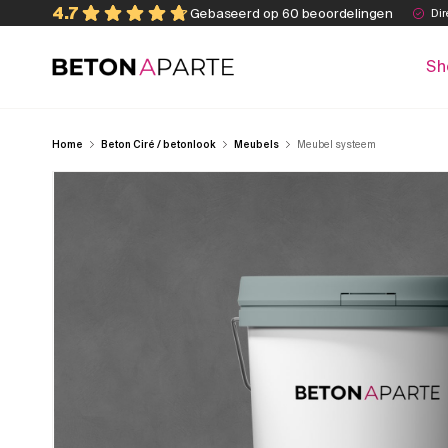
Skip
4.7
Gebaseerd op 60 beoordelingen
Dir
to
content
Sh
Beton Aparte
Home
Beton Ciré / betonlook
Meubels
Meubel systeem