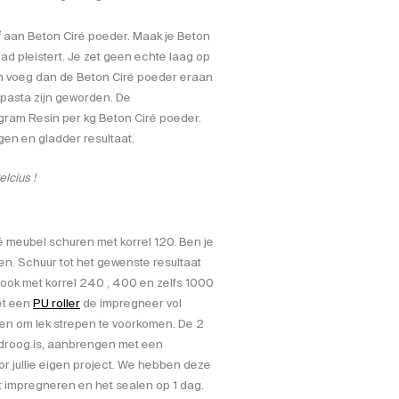
 aan Beton Ciré poeder. Maak je Beton
lad pleistert. Je zet geen echte laag op
n voeg dan de Beton Ciré poeder eraan
 pasta zijn geworden. De
ram Resin per kg Beton Ciré poeder.
en en gladder resultaat.
lcius !
é meubel schuren met korrel 120. Ben je
uren. Schuur tot het gewenste resultaat
e ook met korrel 240 , 400 en zelfs 1000
et een
PU roller
de impregneer vol
en om lek strepen te voorkomen. De 2
 droog is, aanbrengen met een
voor jullie eigen project. We hebben deze
 impregneren en het sealen op 1 dag.