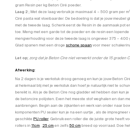
gram Resin per kg Beton Ciré poeder.
Laag 2 ;
Met deze laag verbruik je maximaal 4 – 500 gram per m²
Ciré pasta wat vloeibaarder. De bedoeling is dat je jouw meubel g
met de tweede laag. Schenk eerst de Resin in de aanmaak pot e
toe. Meng met een garde tot de poeder en de resin een lopende
mengverhouding voor deze tweede laag is ongeveer 375 – 400 g
Glad spanen met een droge
schone spaan
voor meer schakering
Let op;
zorg dat je Beton Cire niet verwerkt onder de 15 graden Ce
Afwerking:
Na 2 dagen is je werkstuk droog genoeg en kun je jouw Beton Cir
al helemaal blij met je werkstuk dan hoef je natuurlijk niet te sch
bereikt is. Als je de Beton Cire nog gladder wil hebben dan kun j
de betoncire polijsten. Even het meeste stof weghalen en dan m
aanbrengen. Begin aan de zijkanten en werk van onder naar bov
komponenten PU sealer kun je na een uurtje , als de impregneer
geschikte
PU roller
. Gebruik een roller die de juiste grote heeft 
rollers in
11cm
,
25 cm
en zelfs
50 cm
breed op voorraad. Doe het