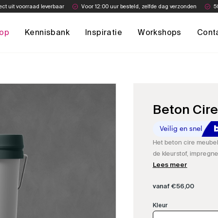
ect uit voorraad leverbaar
Voor 12:00 uur besteld, zelfde dag verzonden
5
op
Kennisbank
Inspiratie
Workshops
Cont
Beton Cir
Het beton cire meubel 
de kleurstof, impreg
Beton Cire meubel te 
Lees meer
vanaf
€
56,00