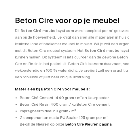
Beton Cire voor op je meubel
Dit
Beton Ciré meubel systeem
word compleet per m² geleverd.
aan bij de hoeveelheid. Je krijgt dan snel alle materialen in hui
keukeneiland of badkamer meubel te maken. Wil je zelf een orga
met dit Beton Cire meubel systeem. Het
Beton Ciré meubel sy
kunnen maken. Dit systeem is iets duurder dan de gewone Beton
Cire en Resin in het pakket zit. Beton Ciré is enorm duurzaam, voe
vlekbestendig en 100 % waterdicht. Je creëert zelf een prachti
een robuuste of juist heel chique uitstraling.
Materialen bij Beton Cire voor meubels :
Beton Ciré Cement 1440 gram / m² en kleurpoeder
Beton Ciré Resin 400 gram / kg Beton Cire cement
Impregneermiddel 50 gram / m²
2 componenten matte PU Sealer 125 gram per m²
Bekijk de kleuren op onze
Beton Cire Kleuren pagina
.