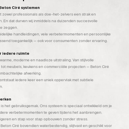
n Beton Ciré systemen
t zowel professionals als doe-het-zelvers een strak en
. En dat durven wij inmiddels na duizenden succesvolle
te zeggen.
duidelijke handleidingen, vele verbetermomenten en persoonlijke
assend toegankelijk — ook voor consumenten zonder ervaring.
or iedere ruimte
warme, moderne en naadloze uitstraling. Van stijlvolle
 tot meubels, keukens en commerciële projecten — Beton Ciré
mbachtelijke afwerking.
tstaat iedere keer een uniek oppervlak met subtiele
n.
werken
is het gebruiksgemak. Ons systeem is speciaal ontwikkeld om je
rdere verbetermomenten te geven tijdens het aanbrengen.
rigeren en stap voor stap opbouwen zonder stress.
 Beton Ciré bovendien waterbestendig, slijtvast en geschikt voor