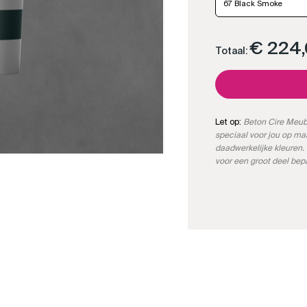
67 Black Smoke
€ 224
Totaal:
Let op:
Beton Cire Meube
speciaal voor jou op m
daadwerkelijke kleuren. 
voor een groot deel bep