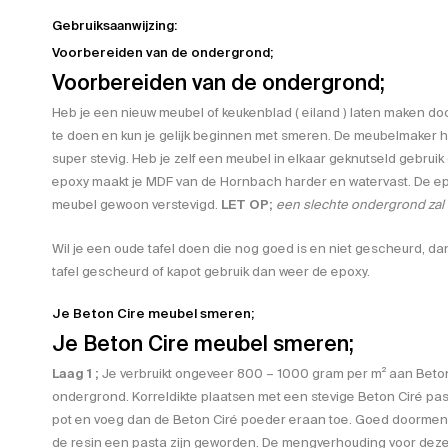
Gebruiksaanwijzing:
Voorbereiden van de ondergrond;
Voorbereiden van de ondergrond;
Heb je een nieuw meubel of keukenblad ( eiland ) laten maken d
te doen en kun je gelijk beginnen met smeren. De meubelmaker he
super stevig. Heb je zelf een meubel in elkaar geknutseld gebrui
epoxy maakt je MDF van de Hornbach harder en watervast. De epo
meubel gewoon verstevigd.
LET OP;
een slechte ondergrond zal 
Wil je een oude tafel doen die nog goed is en niet gescheurd, da
tafel gescheurd of kapot gebruik dan weer de epoxy.
Je Beton Cire meubel smeren;
Je Beton Cire meubel smeren;
Laag 1 ;
Je verbruikt ongeveer 800 – 1000 gram per m² aan Beto
ondergrond. Korreldikte plaatsen met een stevige Beton Ciré pa
pot en voeg dan de Beton Ciré poeder eraan toe. Goed doormen
de resin een pasta zijn geworden. De mengverhouding voor deze