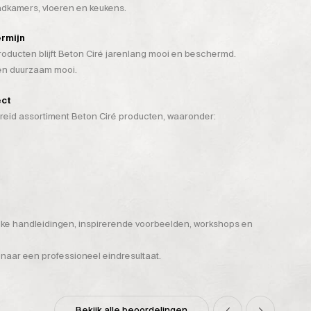
badkamers, vloeren en keukens.
ermijn
ducten blijft Beton Ciré jarenlang mooi en beschermd.
 én duurzaam mooi.
ect
breid assortiment Beton Ciré producten, waaronder:
ijke handleidingen, inspirerende voorbeelden, workshops en
 naar een professioneel eindresultaat.
Bekijk alle beoordelingen