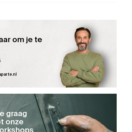
aar om je te
5
parte.nl
je graag
t onze
orkshops