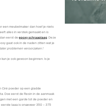
oor een meubelmaker dan hoef je niets
eft alles in verstek gemaakt en is
k dan eerst de
epoxy schraaplaag
. Deze
xy gaat ook in de naden zitten wat je
later problemen veroorzaken !
n kun je ook gewoon beginnen. Is je
n Ciré poeder op een gladde
sta. Doe eerst de Resin in de aanmaak
gen met een garde tot de poeder en
 eerste laag is ongeveer 350 – 375