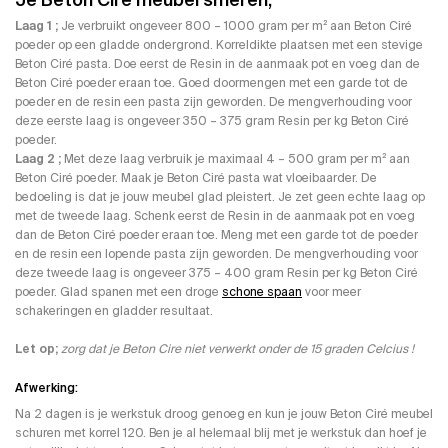
Je Beton Cire meubel smeren;
Laag 1 ;
Je verbruikt ongeveer 800 – 1000 gram per m² aan Beton Ciré
poeder op een gladde ondergrond. Korreldikte plaatsen met een stevige
Beton Ciré pasta. Doe eerst de Resin in de aanmaak pot en voeg dan de
Beton Ciré poeder eraan toe. Goed doormengen met een garde tot de
poeder en de resin een pasta zijn geworden. De mengverhouding voor
deze eerste laag is ongeveer 350 – 375 gram Resin per kg Beton Ciré
poeder.
Laag 2 ;
Met deze laag verbruik je maximaal 4 – 500 gram per m² aan
Beton Ciré poeder. Maak je Beton Ciré pasta wat vloeibaarder. De
bedoeling is dat je jouw meubel glad pleistert. Je zet geen echte laag op
met de tweede laag. Schenk eerst de Resin in de aanmaak pot en voeg
dan de Beton Ciré poeder eraan toe. Meng met een garde tot de poeder
en de resin een lopende pasta zijn geworden. De mengverhouding voor
deze tweede laag is ongeveer 375 – 400 gram Resin per kg Beton Ciré
poeder. Glad spanen met een droge
schone spaan
voor meer
schakeringen en gladder resultaat.
Let op;
zorg dat je Beton Cire niet verwerkt onder de 15 graden Celcius !
Afwerking:
Na 2 dagen is je werkstuk droog genoeg en kun je jouw Beton Ciré meubel
schuren met korrel 120. Ben je al helemaal blij met je werkstuk dan hoef je