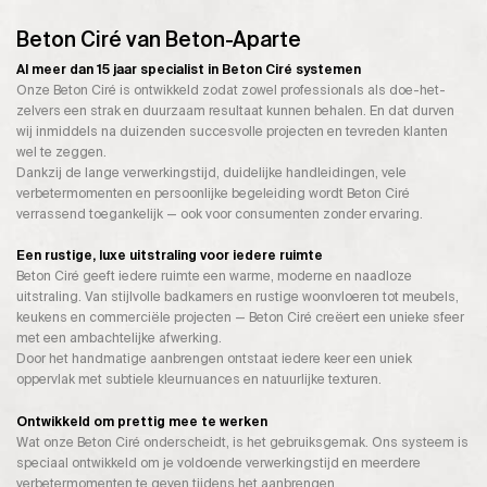
Beton Ciré van Beton-Aparte
Al meer dan 15 jaar specialist in Beton Ciré systemen
Onze Beton Ciré is ontwikkeld zodat zowel professionals als doe-het-
zelvers een strak en duurzaam resultaat kunnen behalen. En dat durven
wij inmiddels na duizenden succesvolle projecten en tevreden klanten
wel te zeggen.
Dankzij de lange verwerkingstijd, duidelijke handleidingen, vele
verbetermomenten en persoonlijke begeleiding wordt Beton Ciré
verrassend toegankelijk — ook voor consumenten zonder ervaring.
Een rustige, luxe uitstraling voor iedere ruimte
Beton Ciré geeft iedere ruimte een warme, moderne en naadloze
uitstraling. Van stijlvolle badkamers en rustige woonvloeren tot meubels,
keukens en commerciële projecten — Beton Ciré creëert een unieke sfeer
met een ambachtelijke afwerking.
Door het handmatige aanbrengen ontstaat iedere keer een uniek
oppervlak met subtiele kleurnuances en natuurlijke texturen.
Ontwikkeld om prettig mee te werken
Wat onze Beton Ciré onderscheidt, is het gebruiksgemak. Ons systeem is
speciaal ontwikkeld om je voldoende verwerkingstijd en meerdere
verbetermomenten te geven tijdens het aanbrengen.