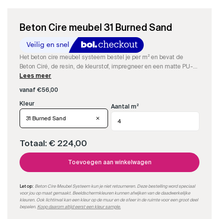
Beton Cire meubel 31 Burned Sand
Het beton cire meubel systeem bestel je per m² en bevat de
Beton Ciré, de resin, de kleurstof, impregneer en een matte PU-
sealer om een compleet waterdicht Beton Cire meubel te maken.
Lees meer
Je kan makkelijk per m² bestellen.
vanaf
€
56,00
Aantal m²
31 Burned Sand
Totaal:
€ 224,00
Toevoegen aan winkelwagen
Let op:
Beton Cire Meubel Systeem kun je niet retourneren. Deze bestelling word speciaal
voor jou op maat gemaakt. Beeldschermkleuren kunnen afwijken van de daadwerkelijke
kleuren. Ook lichtinval kan een kleur op de muur en de sfeer in de ruimte voor een groot deel
bepalen.
Koop daarom altijd eerst een kleur sample.