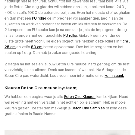
natuurlijk niet te schuren. Schuur tot het gewenste resultaat bereikt is. Als
je de Beton Cire nog gladder wil hebben dan kun je ook met korrel 240 ,
400 en zelfs 1000 de betoncire polijsten. Even het meeste stof weghalen
en dan met een
PU roller
de impregneer vol aanbrengen. Begin aan de
zijkanten en werk van onder naar boven om lek strepen te voorkomen. De
2 komponenten PU sealer kun je na een uurtje , als de impregneer droog
is, aanbrengen met een geschikte
PU roller
. Gebruik een roller die de
juiste grote heeft voor jullie eigen project. We hebben deze rollers in
11cm
,
25 cm
en zelfs
50 cm
breed op voorraad. Doe het impregneren en het
sealen op 1 dag. Dan heb je zeker een goede hechting.
2 dagen na het sealen is jouw Beton Ciré meubel hard genoeg om de rest
voorzichtig te installeren. Denk aan kranen of wasbak. Na 6 dagen is de
Beton Ciré pas waterdicht. Lees voor meer informatie onze
kennisbank
!
Kleuren Beton Cire meubel systeem;
We hebben een pagina waar je alle
Beton Cire Kleuren
kan bekijken. Houd
wel rekening met een verschil in het echt en op je scherm. Heb je mooie
kleuren gezien , bestel dan makkelijk je
Beton Cire Samples
of kom deze
gratis afhalen in Baarle Nassau.