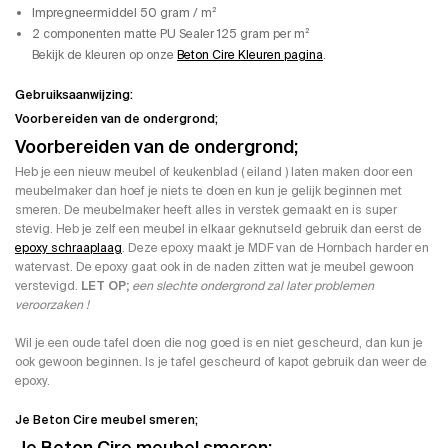
Impregneermiddel 50 gram / m²
2 componenten matte PU Sealer 125 gram per m²
Bekijk de kleuren op onze
Beton Cire Kleuren pagina
.
Gebruiksaanwijzing:
Voorbereiden van de ondergrond;
Voorbereiden van de ondergrond;
Heb je een nieuw meubel of keukenblad ( eiland ) laten maken door een
meubelmaker dan hoef je niets te doen en kun je gelijk beginnen met
smeren. De meubelmaker heeft alles in verstek gemaakt en is super
stevig. Heb je zelf een meubel in elkaar geknutseld gebruik dan eerst de
epoxy schraaplaag
. Deze epoxy maakt je MDF van de Hornbach harder en
watervast. De epoxy gaat ook in de naden zitten wat je meubel gewoon
verstevigd.
LET OP;
een slechte ondergrond zal later problemen
veroorzaken !
Wil je een oude tafel doen die nog goed is en niet gescheurd, dan kun je
ook gewoon beginnen. Is je tafel gescheurd of kapot gebruik dan weer de
epoxy.
Je Beton Cire meubel smeren;