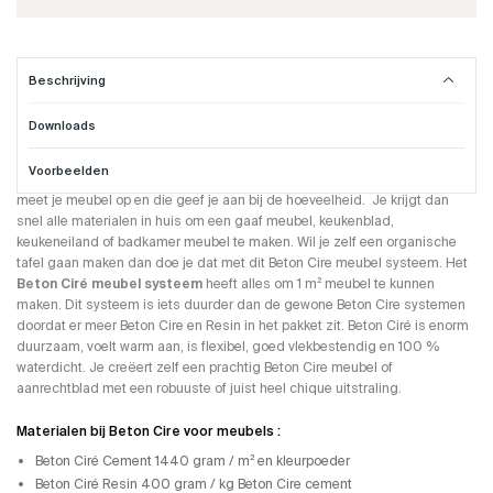
Beschrijving
Downloads
Beton Cire voor op je meubel
Voorbeelden
Dit
Beton Ciré meubel systeem
word compleet per m² geleverd. Je
meet je meubel op en die geef je aan bij de hoeveelheid. Je krijgt dan
snel alle materialen in huis om een gaaf meubel, keukenblad,
keukeneiland of badkamer meubel te maken. Wil je zelf een organische
tafel gaan maken dan doe je dat met dit Beton Cire meubel systeem. Het
Beton Ciré meubel systeem
heeft alles om 1 m² meubel te kunnen
maken. Dit systeem is iets duurder dan de gewone Beton Cire systemen
doordat er meer Beton Cire en Resin in het pakket zit. Beton Ciré is enorm
duurzaam, voelt warm aan, is flexibel, goed vlekbestendig en 100 %
waterdicht. Je creëert zelf een prachtig Beton Cire meubel of
aanrechtblad met een robuuste of juist heel chique uitstraling.
Materialen bij Beton Cire voor meubels :
Beton Ciré Cement 1440 gram / m² en kleurpoeder
Beton Ciré Resin 400 gram / kg Beton Cire cement