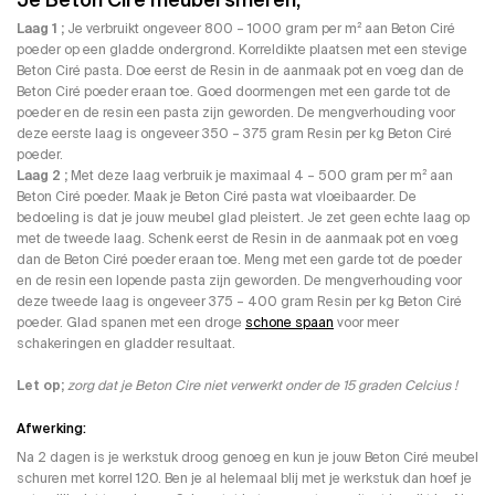
Je Beton Cire meubel smeren;
Laag 1 ;
Je verbruikt ongeveer 800 – 1000 gram per m² aan Beton Ciré
poeder op een gladde ondergrond. Korreldikte plaatsen met een stevige
Beton Ciré pasta. Doe eerst de Resin in de aanmaak pot en voeg dan de
Beton Ciré poeder eraan toe. Goed doormengen met een garde tot de
poeder en de resin een pasta zijn geworden. De mengverhouding voor
deze eerste laag is ongeveer 350 – 375 gram Resin per kg Beton Ciré
poeder.
Laag 2 ;
Met deze laag verbruik je maximaal 4 – 500 gram per m² aan
Beton Ciré poeder. Maak je Beton Ciré pasta wat vloeibaarder. De
bedoeling is dat je jouw meubel glad pleistert. Je zet geen echte laag op
met de tweede laag. Schenk eerst de Resin in de aanmaak pot en voeg
dan de Beton Ciré poeder eraan toe. Meng met een garde tot de poeder
en de resin een lopende pasta zijn geworden. De mengverhouding voor
deze tweede laag is ongeveer 375 – 400 gram Resin per kg Beton Ciré
poeder. Glad spanen met een droge
schone spaan
voor meer
schakeringen en gladder resultaat.
Let op;
zorg dat je Beton Cire niet verwerkt onder de 15 graden Celcius !
Afwerking:
Na 2 dagen is je werkstuk droog genoeg en kun je jouw Beton Ciré meubel
schuren met korrel 120. Ben je al helemaal blij met je werkstuk dan hoef je