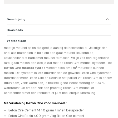
Beschrijving
Downloads
Beton Cire voor op je meubel
Voorbeelden
Dit
Beton Ciré meubel systeem
word compleet per m² geleverd. Je
meet je meubel op en die geef je aan bij de hoeveelheid. Je krijgt dan
snel alle materialen in huis om een gaaf meubel, keukenblad,
keukeneiland of badkamer meubel te maken. Wil je zelf een organische
tafel gaan maken dan doe je dat met dit Beton Cire meubel systeem. Het
Beton Ciré meubel systeem
heeft alles om 1 m² meubel te kunnen
maken. Dit systeem is iets duurder dan de gewone Beton Cire systemen
doordat er meer Beton Cire en Resin in het pakket zit. Beton Ciré is enorm
duurzaam, voelt warm aan, is flexibel, goed vlekbestendig en 100 %
waterdicht. Je creëert zelf een prachtig Beton Cire meubel of
aanrechtblad met een robuuste of juist heel chique uitstraling.
Materialen bij Beton Cire voor meubels :
Beton Ciré Cement 1440 gram / m² en kleurpoeder
Beton Ciré Resin 400 gram / kg Beton Cire cement