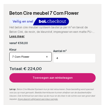
Beton Cire meubel 7 Corn Flower
Het beton cire meubel systeem bestel je per m² en bevat de
Beton Ciré, de resin, de kleurstof, impregneer en een matte PU-
sealer om een compleet waterdicht Beton Cire meubel te maken.
Lees meer
Je kan makkelijk per m² bestellen.
vanaf
€
56,00
Aantal m²
7 Corn Flower
Totaal:
€ 224,00
Toevoegen aan winkelwagen
Let op:
Beton Cire Meubel Systeem kun je niet retourneren. Deze bestelling word speciaal
voor jou op maat gemaakt. Beeldschermkleuren kunnen afwijken van de daadwerkelijke
kleuren. Ook lichtinval kan een kleur op de muur en de sfeer in de ruimte voor een groot deel
bepalen.
Koop daarom altijd eerst een kleur sample.