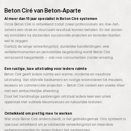
Beton Ciré van Beton-Aparte
Al meer dan 15 jaar specialist in Beton Ciré systemen
Onze Beton Ciré is ontwikkeld zodat zowel professionals als doe-het-
zelvers een strak en duurzaam resultaat kunnen behalen. En dat durven
wij inmiddels na duizenden succesvolle projecten en tevreden klanten
wel te zeggen.
Dankzij de lange verwerkingstijd, duidelijke handleidingen, vele
verbetermomenten en persoonlijke begeleiding wordt Beton Ciré
verrassend toegankelijk — ook voor consumenten zonder ervaring.
Een rustige, luxe uitstraling voor iedere ruimte
Beton Ciré geeft iedere ruimte een warme, moderne en naadloze
uitstraling. Van stijlvolle badkamers en rustige woonvloeren tot meubels,
keukens en commerciële projecten — Beton Ciré creëert een unieke sfeer
met een ambachtelijke afwerking.
Door het handmatige aanbrengen ontstaat iedere keer een uniek
oppervlak met subtiele kleurnuances en natuurlijke texturen.
Ontwikkeld om prettig mee te werken
Wat onze Beton Ciré onderscheidt, is het gebruiksgemak. Ons systeem is
speciaal ontwikkeld om je voldoende verwerkingstijd en meerdere
verbetermomenten te geven tijdens het aanbrengen.