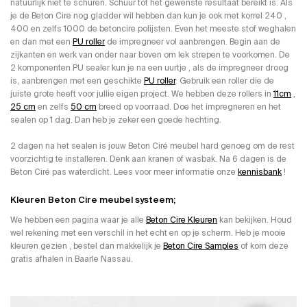
natuurlijk niet te schuren. Schuur tot het gewenste resultaat bereikt is. Als
je de Beton Cire nog gladder wil hebben dan kun je ook met korrel 240 ,
400 en zelfs 1000 de betoncire polijsten. Even het meeste stof weghalen
en dan met een
PU roller
de impregneer vol aanbrengen. Begin aan de
zijkanten en werk van onder naar boven om lek strepen te voorkomen. De
2 komponenten PU sealer kun je na een uurtje , als de impregneer droog
is, aanbrengen met een geschikte
PU roller
. Gebruik een roller die de
juiste grote heeft voor jullie eigen project. We hebben deze rollers in
11cm
,
25 cm
en zelfs
50 cm
breed op voorraad. Doe het impregneren en het
sealen op 1 dag. Dan heb je zeker een goede hechting.
2 dagen na het sealen is jouw Beton Ciré meubel hard genoeg om de rest
voorzichtig te installeren. Denk aan kranen of wasbak. Na 6 dagen is de
Beton Ciré pas waterdicht. Lees voor meer informatie onze
kennisbank
!
Kleuren Beton Cire meubel systeem;
We hebben een pagina waar je alle
Beton Cire Kleuren
kan bekijken. Houd
wel rekening met een verschil in het echt en op je scherm. Heb je mooie
kleuren gezien , bestel dan makkelijk je
Beton Cire Samples
of kom deze
gratis afhalen in Baarle Nassau.