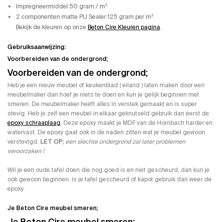
Impregneermiddel 50 gram / m²
2 componenten matte PU Sealer 125 gram per m²
Bekijk de kleuren op onze
Beton Cire Kleuren pagina
.
Gebruiksaanwijzing:
Voorbereiden van de ondergrond;
Voorbereiden van de ondergrond;
Heb je een nieuw meubel of keukenblad ( eiland ) laten maken door een
meubelmaker dan hoef je niets te doen en kun je gelijk beginnen met
smeren. De meubelmaker heeft alles in verstek gemaakt en is super
stevig. Heb je zelf een meubel in elkaar geknutseld gebruik dan eerst de
epoxy schraaplaag
. Deze epoxy maakt je MDF van de Hornbach harder en
watervast. De epoxy gaat ook in de naden zitten wat je meubel gewoon
verstevigd.
LET OP;
een slechte ondergrond zal later problemen
veroorzaken !
Wil je een oude tafel doen die nog goed is en niet gescheurd, dan kun je
ook gewoon beginnen. Is je tafel gescheurd of kapot gebruik dan weer de
epoxy.
Je Beton Cire meubel smeren;