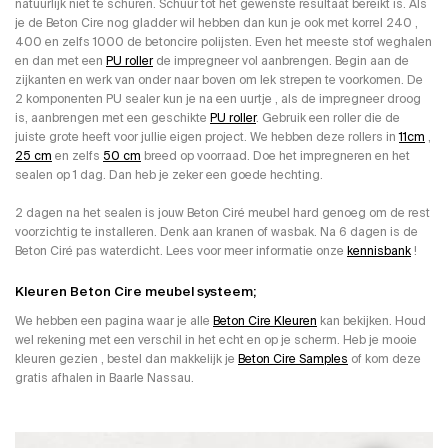
natuurlijk niet te schuren. Schuur tot het gewenste resultaat bereikt is. Als
je de Beton Cire nog gladder wil hebben dan kun je ook met korrel 240 ,
400 en zelfs 1000 de betoncire polijsten. Even het meeste stof weghalen
en dan met een
PU roller
de impregneer vol aanbrengen. Begin aan de
zijkanten en werk van onder naar boven om lek strepen te voorkomen. De
2 komponenten PU sealer kun je na een uurtje , als de impregneer droog
is, aanbrengen met een geschikte
PU roller
. Gebruik een roller die de
juiste grote heeft voor jullie eigen project. We hebben deze rollers in
11cm
,
25 cm
en zelfs
50 cm
breed op voorraad. Doe het impregneren en het
sealen op 1 dag. Dan heb je zeker een goede hechting.
2 dagen na het sealen is jouw Beton Ciré meubel hard genoeg om de rest
voorzichtig te installeren. Denk aan kranen of wasbak. Na 6 dagen is de
Beton Ciré pas waterdicht. Lees voor meer informatie onze
kennisbank
!
Kleuren Beton Cire meubel systeem;
We hebben een pagina waar je alle
Beton Cire Kleuren
kan bekijken. Houd
wel rekening met een verschil in het echt en op je scherm. Heb je mooie
kleuren gezien , bestel dan makkelijk je
Beton Cire Samples
of kom deze
gratis afhalen in Baarle Nassau.