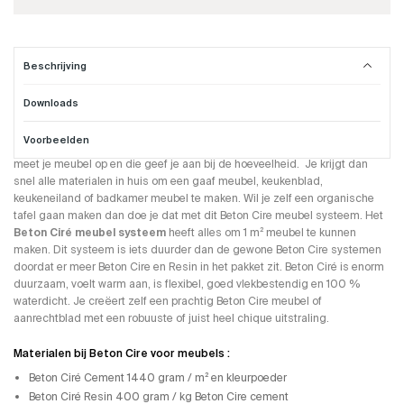
Beschrijving
Downloads
Beton Cire voor op je meubel
Voorbeelden
Dit
Beton Ciré meubel systeem
word compleet per m² geleverd. Je
meet je meubel op en die geef je aan bij de hoeveelheid. Je krijgt dan
snel alle materialen in huis om een gaaf meubel, keukenblad,
keukeneiland of badkamer meubel te maken. Wil je zelf een organische
tafel gaan maken dan doe je dat met dit Beton Cire meubel systeem. Het
Beton Ciré meubel systeem
heeft alles om 1 m² meubel te kunnen
maken. Dit systeem is iets duurder dan de gewone Beton Cire systemen
doordat er meer Beton Cire en Resin in het pakket zit. Beton Ciré is enorm
duurzaam, voelt warm aan, is flexibel, goed vlekbestendig en 100 %
waterdicht. Je creëert zelf een prachtig Beton Cire meubel of
aanrechtblad met een robuuste of juist heel chique uitstraling.
Materialen bij Beton Cire voor meubels :
Beton Ciré Cement 1440 gram / m² en kleurpoeder
Beton Ciré Resin 400 gram / kg Beton Cire cement