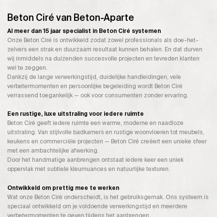
Beton Ciré van Beton-Aparte
Al meer dan 15 jaar specialist in Beton Ciré systemen
Onze Beton Ciré is ontwikkeld zodat zowel professionals als doe-het-
zelvers een strak en duurzaam resultaat kunnen behalen. En dat durven
wij inmiddels na duizenden succesvolle projecten en tevreden klanten
wel te zeggen.
Dankzij de lange verwerkingstijd, duidelijke handleidingen, vele
verbetermomenten en persoonlijke begeleiding wordt Beton Ciré
verrassend toegankelijk — ook voor consumenten zonder ervaring.
Een rustige, luxe uitstraling voor iedere ruimte
Beton Ciré geeft iedere ruimte een warme, moderne en naadloze
uitstraling. Van stijlvolle badkamers en rustige woonvloeren tot meubels,
keukens en commerciële projecten — Beton Ciré creëert een unieke sfeer
met een ambachtelijke afwerking.
Door het handmatige aanbrengen ontstaat iedere keer een uniek
oppervlak met subtiele kleurnuances en natuurlijke texturen.
Ontwikkeld om prettig mee te werken
Wat onze Beton Ciré onderscheidt, is het gebruiksgemak. Ons systeem is
speciaal ontwikkeld om je voldoende verwerkingstijd en meerdere
verbetermomenten te geven tijdens het aanbrengen.