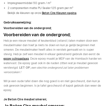
Impregneermiddel 50 gram / m²
2 componenten matte PU Sealer 125 gram per m²
Bekijk de kleuren op onze
Beton Cire Kleuren pagina
.
Gebruiksaanwijzing:
Voorbereiden van de ondergrond;
Voorbereiden van de ondergrond;
Heb je een nieuw meubel of keukenblad ( eiland ) laten maken door een
meubelmaker dan hoef je niets te doen en kun je gelijk beginnen met
smeren. De meubelmaker heeft alles in verstek gemaakt en is super
stevig. Heb je zelf een meubel in elkaar geknutseld gebruik dan eerst de
epoxy schraaplaag
. Deze epoxy maakt je MDF van de Hornbach harder en
watervast. De epoxy gaat ook in de naden zitten wat je meubel gewoon
verstevigd.
LET OP;
een slechte ondergrond zal later problemen
veroorzaken !
Wil je een oude tafel doen die nog goed is en niet gescheurd, dan kun je
ook gewoon beginnen. Is je tafel gescheurd of kapot gebruik dan weer de
epoxy.
Je Beton Cire meubel smeren;