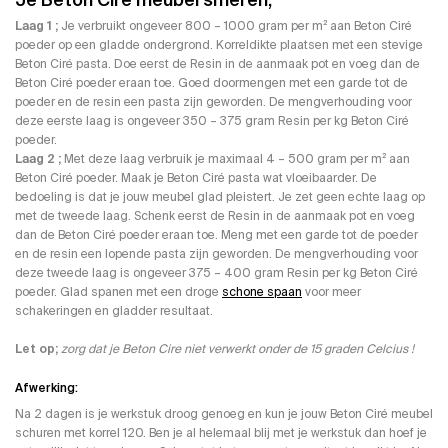
Je Beton Cire meubel smeren;
Laag 1 ;
Je verbruikt ongeveer 800 – 1000 gram per m² aan Beton Ciré
poeder op een gladde ondergrond. Korreldikte plaatsen met een stevige
Beton Ciré pasta. Doe eerst de Resin in de aanmaak pot en voeg dan de
Beton Ciré poeder eraan toe. Goed doormengen met een garde tot de
poeder en de resin een pasta zijn geworden. De mengverhouding voor
deze eerste laag is ongeveer 350 – 375 gram Resin per kg Beton Ciré
poeder.
Laag 2 ;
Met deze laag verbruik je maximaal 4 – 500 gram per m² aan
Beton Ciré poeder. Maak je Beton Ciré pasta wat vloeibaarder. De
bedoeling is dat je jouw meubel glad pleistert. Je zet geen echte laag op
met de tweede laag. Schenk eerst de Resin in de aanmaak pot en voeg
dan de Beton Ciré poeder eraan toe. Meng met een garde tot de poeder
en de resin een lopende pasta zijn geworden. De mengverhouding voor
deze tweede laag is ongeveer 375 – 400 gram Resin per kg Beton Ciré
poeder. Glad spanen met een droge
schone spaan
voor meer
schakeringen en gladder resultaat.
Let op;
zorg dat je Beton Cire niet verwerkt onder de 15 graden Celcius !
Afwerking:
Na 2 dagen is je werkstuk droog genoeg en kun je jouw Beton Ciré meubel
schuren met korrel 120. Ben je al helemaal blij met je werkstuk dan hoef je