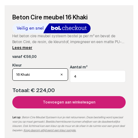
Beton Cire meubel 16 Khaki
Het beton cire meubel systeem bestel je per m² en bevat de
Beton Ciré, de resin, de kleurstof, impregneer en een matte PU-
sealer om een compleet waterdicht Beton Cire meubel te maken.
Lees meer
Je kan makkelijk per m² bestellen.
vanaf
€
56,00
Aantal m²
16 Khaki
Totaal:
€ 224,00
Toevoegen aan winkelwagen
Let op:
Beton Cire Meubel Systeem kun je niet retourneren. Deze bestelling word speciaal
voor jou op maat gemaakt. Beeldschermkleuren kunnen afwijken van de daadwerkelijke
kleuren. Ook lichtinval kan een kleur op de muur en de sfeer in de ruimte voor een groot deel
bepalen.
Koop daarom altijd eerst een kleur sample.