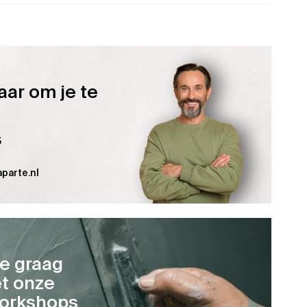
aar om je te
5
parte.nl
je graag
t onze
orkshops