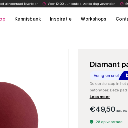
ect uit voorraad leverbaar
Voor 12:00 uur besteld, zelfde dag verzonden
5
op
Kennisbank
Inspiratie
Workshops
Cont
Diamant pa
De eerste stap in het 
betonvloer. Deze pad 
naar woonbeton. Met 
Lees meer
kleine krasjes en door
€
49,50
vervuiling weg.
incl. btw
28 op voorraad