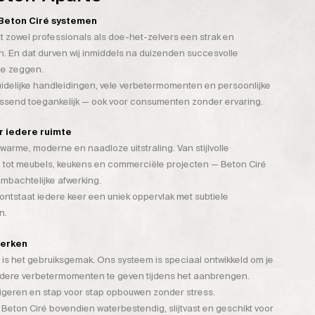
n Beton Ciré systemen
t zowel professionals als doe-het-zelvers een strak en
. En dat durven wij inmiddels na duizenden succesvolle
te zeggen.
duidelijke handleidingen, vele verbetermomenten en persoonlijke
assend toegankelijk — ook voor consumenten zonder ervaring.
or iedere ruimte
warme, moderne en naadloze uitstraling. Van stijlvolle
 tot meubels, keukens en commerciële projecten — Beton Ciré
mbachtelijke afwerking.
tstaat iedere keer een uniek oppervlak met subtiele
n.
werken
is het gebruiksgemak. Ons systeem is speciaal ontwikkeld om je
rdere verbetermomenten te geven tijdens het aanbrengen.
rigeren en stap voor stap opbouwen zonder stress.
 Beton Ciré bovendien waterbestendig, slijtvast en geschikt voor