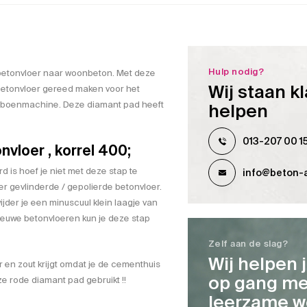
Hulp nodig?
n betonvloer naar woonbeton. Met deze
Wij staan kl
 betonvloer gereed maken voor het
f boenmachine. Deze diamant pad heeft
helpen
013-207 00 1
nvloer , korrel 400;
d is hoef je niet met deze stap te
info@beton-a
der gevlinderde / gepolierde betonvloer.
jder je een minuscuul klein laagje van
j nieuwe betonvloeren kun je deze stap
Zelf aan de slag?
Wij helpen 
 en zout krijgt omdat je de cementhuis
op gang me
eze rode diamant pad gebruikt !!
leerzame w