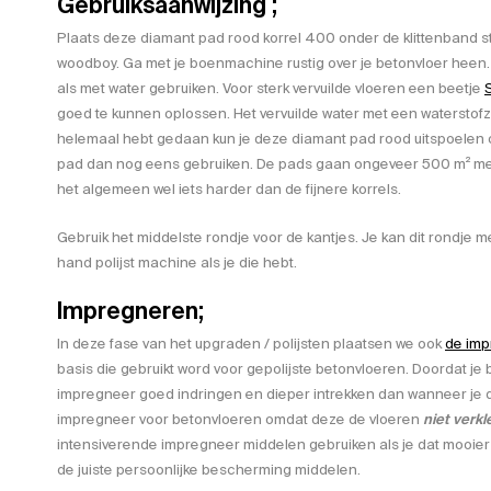
Gebruiksaanwijzing ;
Plaats deze diamant pad rood korrel 400 onder de klittenband
woodboy. Ga met je boenmachine rustig over je betonvloer heen
als met water gebruiken. Voor sterk vervuilde vloeren een beetje
goed te kunnen oplossen. Het vervuilde water met een waterstof
helemaal hebt gedaan kun je deze diamant pad rood uitspoelen
pad dan nog eens gebruiken. De pads gaan ongeveer 500 m² mee.
het algemeen wel iets harder dan de fijnere korrels.
Gebruik het middelste rondje voor de kantjes. Je kan dit rondje 
hand polijst machine als je die hebt.
Impregneren;
In deze fase van het upgraden / polijsten plaatsen we ook
de imp
basis die gebruikt word voor gepolijste betonvloeren. Doordat je
impregneer goed indringen en dieper intrekken dan wanneer je dit
impregneer voor betonvloeren omdat deze de vloeren
niet verkl
intensiverende impregneer middelen gebruiken als je dat mooier v
de juiste persoonlijke bescherming middelen.