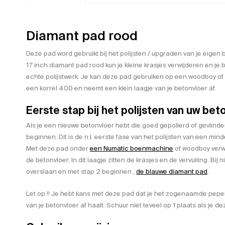
Diamant pad rood
Deze pad word gebruikt bij het polijsten / upgraden van je eige
17 inch diamant pad rood kun je kleine krasjes verwijderen en je
echte polijstwerk. Je kan deze pad gebruiken op een woodboy o
een korrel 400 en neemt een klein laagje van je betonvloer af.
Eerste stap bij het polijsten van uw beto
Als je een nieuwe betonvloer hebt die goed gepolierd of gevlinder
beginnen. Dit is de n.l. eerste fase van het polijsten van een min
Met deze pad onder
een Numatic boenmachine
of woodboy verwi
de betonvloer. In dit laagje zitten de krasjes en de vervuiling. Bi
overslaan en met stap 2 beginnen ,
de blauwe diamant pad
.
Let op !! Je hebt kans met deze pad dat je het zogenaamde peper
van je betonvloer af haalt. Schuur niet teveel op 1 plaats als je d