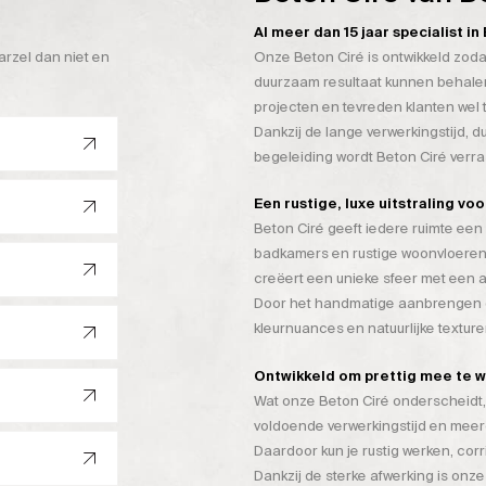
Al meer dan 15 jaar specialist i
arzel dan niet en
Onze Beton Ciré is ontwikkeld zoda
duurzaam resultaat kunnen behalen
projecten en tevreden klanten wel 
Dankzij de lange verwerkingstijd, 
begeleiding wordt Beton Ciré verr
Een rustige, luxe uitstraling vo
Beton Ciré geeft iedere ruimte een 
badkamers en rustige woonvloeren
creëert een unieke sfeer met een a
Door het handmatige aanbrengen on
kleurnuances en natuurlijke texture
Ontwikkeld om prettig mee te 
Wat onze Beton Ciré onderscheidt, 
voldoende verwerkingstijd en mee
Daardoor kun je rustig werken, cor
Dankzij de sterke afwerking is onze