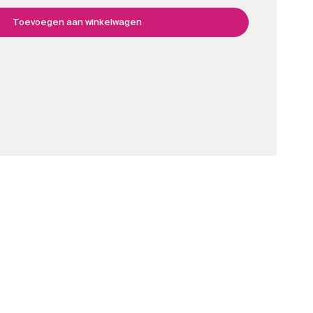
,
eerste
Toevoegen aan winkelwagen
polijst
stap
aantal