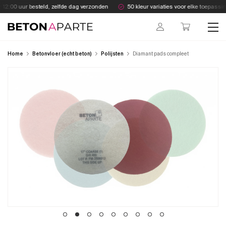
Skip
12:00 uur besteld, zelfde dag verzonden
50 kleur variaties voor elke toepassing
to
content
Beton Aparte
Home
Betonvloer (echt beton)
Polijsten
Diamant pads compleet