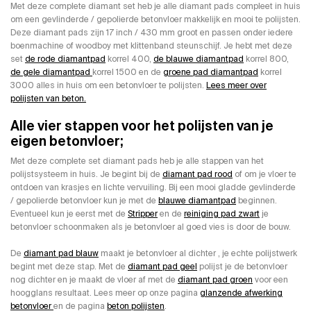
Met deze complete diamant set heb je alle diamant pads compleet in huis
om een gevlinderde / gepolierde betonvloer makkelijk en mooi te polijsten.
Deze diamant pads zijn 17 inch / 430 mm groot en passen onder iedere
boenmachine of woodboy met klittenband steunschijf. Je hebt met deze
set
de rode diamantpad
korrel 400,
de blauwe diamantpad
korrel 800,
de gele diamantpad
korrel 1500 en de
groene pad diamantpad
korrel
3000 alles in huis om een betonvloer te polijsten.
Lees meer over
polijsten van beton.
Alle vier stappen voor het polijsten van je
eigen betonvloer;
Met deze complete set diamant pads heb je alle stappen van het
polijstsysteem in huis. Je begint bij de
diamant pad rood
of om je vloer te
ontdoen van krasjes en lichte vervuiling. Bij een mooi gladde gevlinderde
/ gepolierde betonvloer kun je met de
blauwe diamantpad
beginnen.
Eventueel kun je eerst met de
Stripper
en de
reiniging pad zwart
je
betonvloer schoonmaken als je betonvloer al goed vies is door de bouw.
De
diamant pad blauw
maakt je betonvloer al dichter , je echte polijstwerk
begint met deze stap. Met de
diamant pad geel
polijst je de betonvloer
nog dichter en je maakt de vloer af met de
diamant pad groen
voor een
hoogglans resultaat. Lees meer op onze pagina
glanzende afwerking
betonvloer
en de pagina
beton polijsten
.