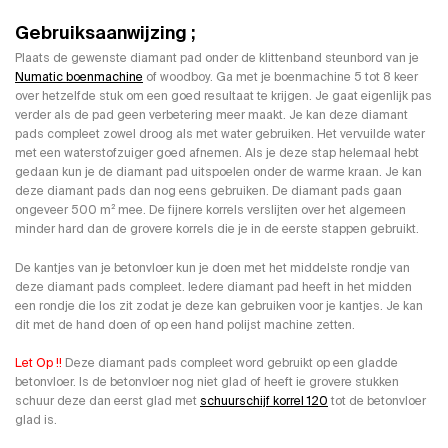
Gebruiksaanwijzing ;
Plaats de gewenste diamant pad onder de klittenband steunbord van je
Numatic boenmachine
of woodboy. Ga met je boenmachine 5 tot 8 keer
over hetzelfde stuk om een goed resultaat te krijgen. Je gaat eigenlijk pas
verder als de pad geen verbetering meer maakt. Je kan deze diamant
pads compleet zowel droog als met water gebruiken. Het vervuilde water
met een waterstofzuiger goed afnemen. Als je deze stap helemaal hebt
gedaan kun je de diamant pad uitspoelen onder de warme kraan. Je kan
deze diamant pads dan nog eens gebruiken. De diamant pads gaan
ongeveer 500 m² mee. De fijnere korrels verslijten over het algemeen
minder hard dan de grovere korrels die je in de eerste stappen gebruikt.
De kantjes van je betonvloer kun je doen met het middelste rondje van
deze diamant pads compleet. Iedere diamant pad heeft in het midden
een rondje die los zit zodat je deze kan gebruiken voor je kantjes. Je kan
dit met de hand doen of op een hand polijst machine zetten.
Let Op !!
Deze diamant pads compleet word gebruikt op een gladde
betonvloer. Is de betonvloer nog niet glad of heeft ie grovere stukken
schuur deze dan eerst glad met
schuurschijf korrel 120
tot de betonvloer
glad is.