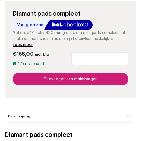
Diamant pads compleet
Met deze 17 Inch / 430 mm grootte diamant pads compleet heb
je alle diamant pads in huis om je betonvloer makkelijk te
polijsten. Met de rode haal je een minuscuul laagje beton weg
Lees meer
met de vervuiling. Met de blauwe , gele en de groene ga je de
€
165,00
incl. btw
Diamant
betonvloer tot hoogglans polijsten. Samen met de impregneer
pads
voor betonvloeren en de dweil was heb je in een middag weer
12 op voorraad
compleet
een mooie betonvloer in je huis liggen die in de loop der jaren
aantal
alleen maar mooier word.
Toevoegen aan winkelwagen
Beschrijving
Diamant pads compleet