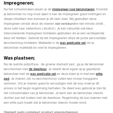
Impregneren;
Na het schoonmaken plaats je de
impregneer voor betonvloeren
. Doordat
je betonvloer nu nog mooi open is kan de impregneer goed indringen en
dieper intrekken dan wanneer je dit later doet. Wij gebruiken deze
impregneer omdat deze de vloeren
niet verkleurd
en het minste stinkt ,
deze ruikt naar ziekenhuis ( alcohol ). Je kan natuurlijk ook kleur
intensiverende impregneer middelen gebruiken als je een verdiepende
kleur wil hebben. Gebruik bij het impregneren altijd de juiste persoonlijke
bescherming middelen. Makkelijk is de
was applicatie set
om je
betonvloer makkelijk en snel te impregneren.
Was plaatsen;
Na de laatste polijstfase , de groene diamant pad , ga je de betonvloer
beschermen met
de dweilwas
. Je dweilt deze egaal op je gepolijste
betonvloer met de
was applicatie set
en deze boen je in met een
witte
pad
. Je vloeren zijn nu beschermd en zullen een mooie hoogglans
vertonen. Om je vloeren goed te verzadigen met de was moet je dit
proces in het begin regelmatig herhalen. De dweil was gebruik je dan bij
het schoonmaken van je betonvloer. Je bent dan de betonvloer steeds
dichter aan het maken met de dweilwas. Regelmatig de was boenen met
een witte pad maakt dat je betonvloer steeds mooier word.
Diamant pads compleet product eigenschappen