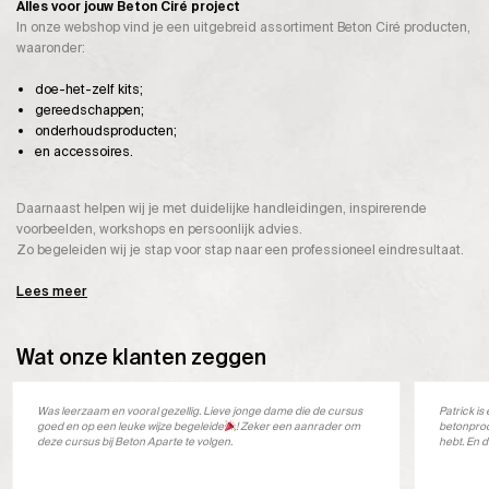
Alles voor jouw Beton Ciré project
In onze webshop vind je een uitgebreid assortiment Beton Ciré producten,
waaronder:
doe-het-zelf kits;
gereedschappen;
onderhoudsproducten;
en accessoires.
Daarnaast helpen wij je met duidelijke handleidingen, inspirerende
voorbeelden, workshops en persoonlijk advies.
Zo begeleiden wij je stap voor stap naar een professioneel eindresultaat.
Lees meer
Wat onze klanten zeggen
Was leerzaam en vooral gezellig. Lieve jonge dame die de cursus
Patrick i
goed en op een leuke wijze begeleide
! Zeker een aanrader om
betonprod
deze cursus bij Beton Aparte te volgen.
hebt. En d