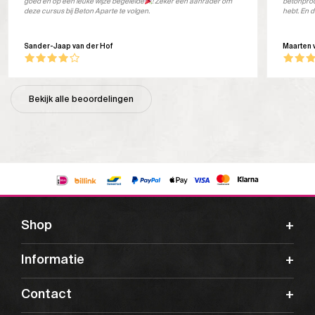
goed en op een leuke wijze begeleide
! Zeker een aanrader om
betonprod
deze cursus bij Beton Aparte te volgen.
hebt. En d
Sander-Jaap van der Hof
Maarten 
Bekijk alle beoordelingen
Shop
Informatie
Contact