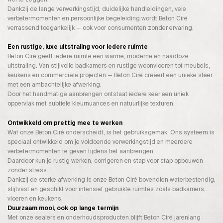
Dankzij de lange verwerkingstijd, duidelijke handleidingen, vele
verbetermomenten en persoonlijke begeleiding wordt Beton Ciré
verrassend toegankelijk — ook voor consumenten zonder ervaring.
Een rustige, luxe uitstraling voor iedere ruimte
Beton Ciré geeft iedere ruimte een warme, moderne en naadloze
uitstraling. Van stijlvolle badkamers en rustige woonvloeren tot meubels,
keukens en commerciële projecten — Beton Ciré creëert een unieke sfeer
met een ambachtelijke afwerking.
Door het handmatige aanbrengen ontstaat iedere keer een uniek
oppervlak met subtiele kleurnuances en natuurlijke texturen.
Ontwikkeld om prettig mee te werken
Wat onze Beton Ciré onderscheidt, is het gebruiksgemak. Ons systeem is
speciaal ontwikkeld om je voldoende verwerkingstijd en meerdere
verbetermomenten te geven tijdens het aanbrengen.
Daardoor kun je rustig werken, corrigeren en stap voor stap opbouwen
zonder stress.
Dankzij de sterke afwerking is onze Beton Ciré bovendien waterbestendig,
slijtvast en geschikt voor intensief gebruikte ruimtes zoals badkamers,
vloeren en keukens.
Duurzaam mooi, ook op lange termijn
Met onze sealers en onderhoudsproducten blijft Beton Ciré jarenlang