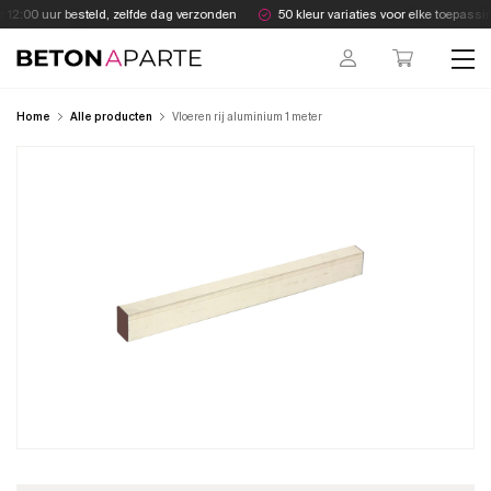
Skip
12:00 uur besteld, zelfde dag verzonden
50 kleur variaties voor elke toepassin
to
content
Beton Aparte
Home
Alle producten
Vloeren rij aluminium 1 meter