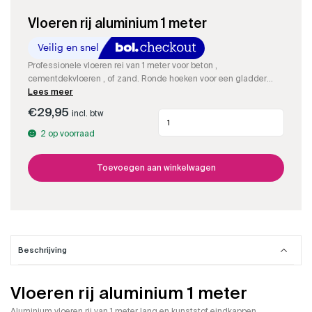
Vloeren rij aluminium 1 meter
Professionele vloeren rei van 1 meter voor beton ,
cementdekvloeren , of zand. Ronde hoeken voor een gladder
resultaat.
Lees meer
€
29,95
incl. btw
Vloeren
rij
2 op voorraad
aluminium
1
meter
Toevoegen aan winkelwagen
aantal
Beschrijving
Vloeren rij aluminium 1 meter
Aluminium vloeren rij van 1 meter lang en kunststof eindkappen.