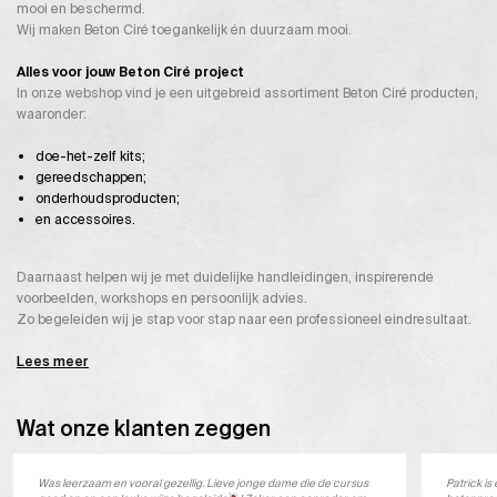
mooi en beschermd.
Wij maken Beton Ciré toegankelijk én duurzaam mooi.
Alles voor jouw Beton Ciré project
In onze webshop vind je een uitgebreid assortiment Beton Ciré producten,
waaronder:
doe-het-zelf kits;
gereedschappen;
onderhoudsproducten;
en accessoires.
Daarnaast helpen wij je met duidelijke handleidingen, inspirerende
voorbeelden, workshops en persoonlijk advies.
Zo begeleiden wij je stap voor stap naar een professioneel eindresultaat.
Lees meer
Wat onze klanten zeggen
Was leerzaam en vooral gezellig. Lieve jonge dame die de cursus
Patrick i