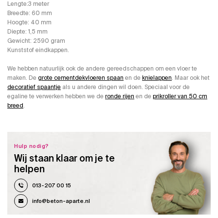
Lengte:3 meter
Breedte: 60 mm
Hoogte: 40 mm
Diepte: 1,5 mm
Gewicht: 2590 gram
Kunststof eindkappen.
We hebben natuurlijk ook de andere gereedschappen om een vloer te
maken. De
grote cementdekvloeren spaan
en de
knielappen
. Maar ook het
decoratief spaantje
als u andere dingen wil doen. Speciaal voor de
egaline te verwerken hebben we de
ronde rijen
en de
prikroller van 50 cm
breed
.
Hulp nodig?
Wij staan klaar om je te
helpen
013-207 00 15
info@beton-aparte.nl