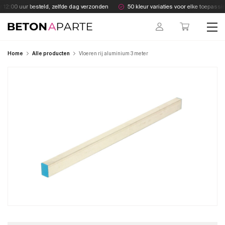
Skip
12:00 uur besteld, zelfde dag verzonden
50 kleur variaties voor elke toepassin
to
content
Beton Aparte
Home
Alle producten
Vloeren rij aluminium 3 meter