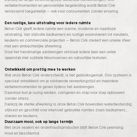
verbetermomenten en persoonlijke begeleiding wordt Beton Ciré
verrassend toegankelijk — ook voor consumenten zonder ervaring.
Een rustige, luxe uitstraling voor iedere ruimte
Beton Ciré geeft iedere ruimte een warme, moderne en naadloze
uitstraling. Van stijlvolle badkamers en rustige woonvloeren tot meubels,
keukens en commerciële projecten — Beton Ciré creëert een unieke sfeer
met een ambachtelijke afwerking.
Door het handmatige aanbrengen ontstaat iedere keer een uniek
oppervlak met subtiele kleurnuances en natuurlijke texturen.
Ontwikkeld om prettig mee te werken
Wat onze Beton Ciré onderscheidt, is het gebruiksgemak. Ons systeem is
speciaal ontwikkeld om je voldoende verwerkingstijd en meerdere
verbetermomenten te geven tijdens het aanbrengen.
Daardoor kun je rustig werken, corrigeren en stap voor stap opbouwen
zonder stress.
Dankzij de sterke afwerking is onze Beton Ciré bovendien waterbestendig,
slijtvast en geschikt voor intensief gebruikte ruimtes zoals badkamers,
vloeren en keukens.
Duurzaam mooi, ook op lange termijn
Met onze sealers en onderhoudsproducten blijft Beton Ciré jarenlang
mooi en beschermd.