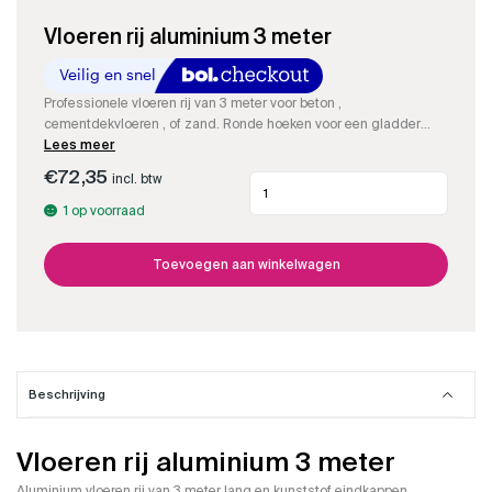
Vloeren rij aluminium 3 meter
Professionele vloeren rij van 3 meter voor beton ,
cementdekvloeren , of zand. Ronde hoeken voor een gladder
resultaat.
Lees meer
€
72,35
incl. btw
1 op voorraad
Toevoegen aan winkelwagen
Beschrijving
Vloeren rij aluminium 3 meter
Aluminium vloeren rij van 3 meter lang en kunststof eindkappen.