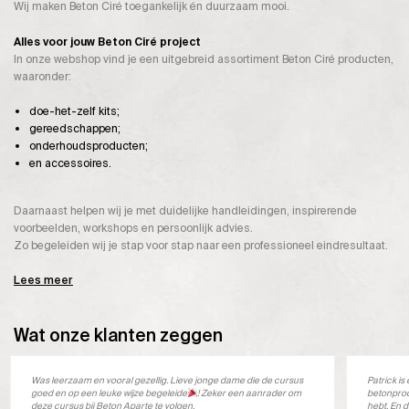
Wij maken Beton Ciré toegankelijk én duurzaam mooi.
Alles voor jouw Beton Ciré project
In onze webshop vind je een uitgebreid assortiment Beton Ciré producten,
waaronder:
doe-het-zelf kits;
gereedschappen;
onderhoudsproducten;
en accessoires.
Daarnaast helpen wij je met duidelijke handleidingen, inspirerende
voorbeelden, workshops en persoonlijk advies.
Zo begeleiden wij je stap voor stap naar een professioneel eindresultaat.
Lees meer
Wat onze klanten zeggen
Was leerzaam en vooral gezellig. Lieve jonge dame die de cursus
Patrick i
goed en op een leuke wijze begeleide
! Zeker een aanrader om
betonprod
deze cursus bij Beton Aparte te volgen.
hebt. En d