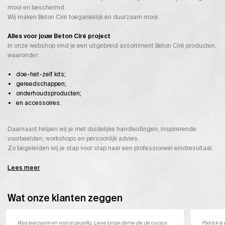
mooi en beschermd.
Wij maken Beton Ciré toegankelijk én duurzaam mooi.
Alles voor jouw Beton Ciré project
In onze webshop vind je een uitgebreid assortiment Beton Ciré producten,
waaronder:
doe-het-zelf kits;
gereedschappen;
onderhoudsproducten;
en accessoires.
Daarnaast helpen wij je met duidelijke handleidingen, inspirerende
voorbeelden, workshops en persoonlijk advies.
Zo begeleiden wij je stap voor stap naar een professioneel eindresultaat.
Lees meer
Wat onze klanten zeggen
Was leerzaam en vooral gezellig. Lieve jonge dame die de cursus
Patrick i