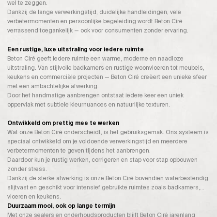
wel te zeggen.
Dankzij de lange verwerkingstijd, duidelijke handleidingen, vele
verbetermomenten en persoonlijke begeleiding wordt Beton Ciré
verrassend toegankelijk — ook voor consumenten zonder ervaring.
Een rustige, luxe uitstraling voor iedere ruimte
Beton Ciré geeft iedere ruimte een warme, moderne en naadloze
uitstraling. Van stijlvolle badkamers en rustige woonvloeren tot meubels,
keukens en commerciële projecten — Beton Ciré creëert een unieke sfeer
met een ambachtelijke afwerking.
Door het handmatige aanbrengen ontstaat iedere keer een uniek
oppervlak met subtiele kleurnuances en natuurlijke texturen.
Ontwikkeld om prettig mee te werken
Wat onze Beton Ciré onderscheidt, is het gebruiksgemak. Ons systeem is
speciaal ontwikkeld om je voldoende verwerkingstijd en meerdere
verbetermomenten te geven tijdens het aanbrengen.
Daardoor kun je rustig werken, corrigeren en stap voor stap opbouwen
zonder stress.
Dankzij de sterke afwerking is onze Beton Ciré bovendien waterbestendig,
slijtvast en geschikt voor intensief gebruikte ruimtes zoals badkamers,
vloeren en keukens.
Duurzaam mooi, ook op lange termijn
Met onze sealers en onderhoudsproducten blijft Beton Ciré jarenlang