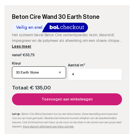
Beton Cire Wand 30 Earth Stone
Het systeem bevat Beton Ciré cementpoeder, resin, kleurstof,
impregneer en de polymeer als afwerking om een stoere chique
eye-catcher te maken in je woonkamer of hal.
Lees meer
vanaf
€
33,75
Aantal m²
30 Earth Stone
Totaal:
€ 135,00
Toevoegen aan winkelwagen
Let op:
Beton Cire Wand Systeem kun je niet retourneren. Deze bestelling word speciaal
voor jou op maat gemaakt. Beeldschermkleuren kunnen afwijken van de daadwerkelijke
kleuren. Ook lichtinval kan een kleur op de muur en de sfeer in de ruimte voor een groot deel
bepalen.
Koop daarom altijd eerst een kleur sample.