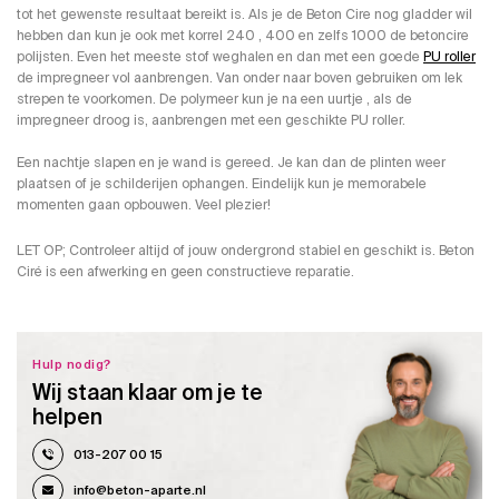
tot het gewenste resultaat bereikt is. Als je de Beton Cire nog gladder wil
hebben dan kun je ook met korrel 240 , 400 en zelfs 1000 de betoncire
polijsten. Even het meeste stof weghalen en dan met een goede
PU roller
de impregneer vol aanbrengen. Van onder naar boven gebruiken om lek
strepen te voorkomen. De polymeer kun je na een uurtje , als de
impregneer droog is, aanbrengen met een geschikte PU roller.
Een nachtje slapen en je wand is gereed. Je kan dan de plinten weer
plaatsen of je schilderijen ophangen. Eindelijk kun je memorabele
momenten gaan opbouwen. Veel plezier!
LET OP; Controleer altijd of jouw ondergrond stabiel en geschikt is. Beton
Ciré is een afwerking en geen constructieve reparatie.
Hulp nodig?
Wij staan klaar om je te
helpen
013-207 00 15
info@beton-aparte.nl