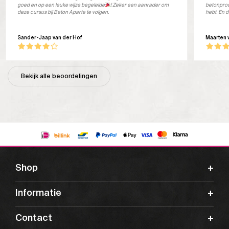
goed en op een leuke wijze begeleide
! Zeker een aanrader om
betonprod
deze cursus bij Beton Aparte te volgen.
hebt. En d
Sander-Jaap van der Hof
Maarten 
Bekijk alle beoordelingen
Shop
Informatie
Contact