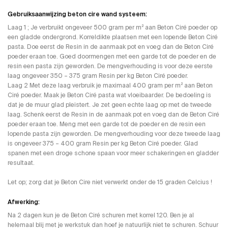
Gebruiksaanwijzing beton cire wand systeem:
Laag 1 ; Je verbruikt ongeveer 500 gram per m² aan Beton Ciré poeder op
een gladde ondergrond. Korreldikte plaatsen met een lopende Beton Ciré
pasta. Doe eerst de Resin in de aanmaak pot en voeg dan de Beton Ciré
poeder eraan toe. Goed doormengen met een garde tot de poeder en de
resin een pasta zijn geworden. De mengverhouding is voor deze eerste
laag ongeveer 350 – 375 gram Resin per kg Beton Ciré poeder.
Laag 2 Met deze laag verbruik je maximaal 400 gram per m² aan Beton
Ciré poeder. Maak je Beton Ciré pasta wat vloeibaarder. De bedoeling is
dat je de muur glad pleistert. Je zet geen echte laag op met de tweede
laag. Schenk eerst de Resin in de aanmaak pot en voeg dan de Beton Ciré
poeder eraan toe. Meng met een garde tot de poeder en de resin een
lopende pasta zijn geworden. De mengverhouding voor deze tweede laag
is ongeveer 375 – 400 gram Resin per kg Beton Ciré poeder. Glad
spanen met een droge schone spaan voor meer schakeringen en gladder
resultaat.
Let op; zorg dat je Beton Cire niet verwerkt onder de 15 graden Celcius !
Afwerking:
Na 2 dagen kun je de Beton Ciré schuren met korrel 120. Ben je al
helemaal blij met je werkstuk dan hoef je natuurlijk niet te schuren. Schuur