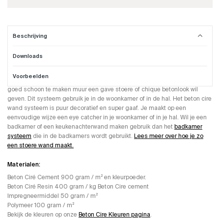
Beschrijving
Downloads
Beton Cire wand systeem
Voorbeelden
Dit Beton Ciré wand systeem gebruik je wanneer je geen waterdichte of
goed schoon te maken muur een gave stoere of chique betonlook wil
geven. Dit systeem gebruik je in de woonkamer of in de hal. Het beton cire
wand systeem is puur decoratief en super gaaf. Je maakt op een
eenvoudige wijze een eye catcher in je woonkamer of in je hal. Wil je een
badkamer of een keukenachterwand maken gebruik dan het
badkamer
systeem
die in de badkamers wordt gebruikt.
Lees meer over hoe je zo
een stoere wand maakt.
Materialen:
Beton Ciré Cement 900 gram / m² en kleurpoeder.
Beton Ciré Resin 400 gram / kg Beton Cire cement
Impregneermiddel 50 gram / m²
Polymeer 100 gram / m²
Bekijk de kleuren op onze
Beton Cire Kleuren pagina
.