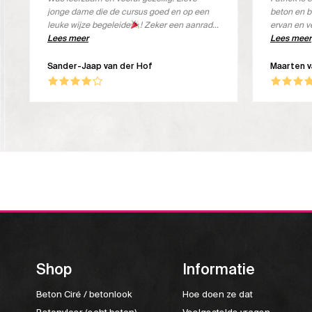
jonge dame die de cursus goed en op een
beton en b
leuke wijze begeleide
! Zeker een aanrader
ervan en v
om deze cursus bij Beton Aparte te volgen.
Lees meer
de koffie i
Lees meer
Sander-Jaap van der Hof
Maarten 
Shop
Informatie
Beton Ciré / betonlook
Hoe doen ze dat