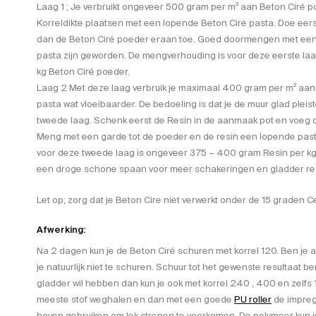
Laag 1 ; Je verbruikt ongeveer 500 gram per m² aan Beton Ciré
Korreldikte plaatsen met een lopende Beton Ciré pasta. Doe eer
dan de Beton Ciré poeder eraan toe. Goed doormengen met een 
pasta zijn geworden. De mengverhouding is voor deze eerste la
kg Beton Ciré poeder.
Laag 2 Met deze laag verbruik je maximaal 400 gram per m² aan 
pasta wat vloeibaarder. De bedoeling is dat je de muur glad pleis
tweede laag. Schenk eerst de Resin in de aanmaak pot en voeg 
Meng met een garde tot de poeder en de resin een lopende pas
voor deze tweede laag is ongeveer 375 – 400 gram Resin per kg
een droge schone spaan voor meer schakeringen en gladder res
Let op; zorg dat je Beton Cire niet verwerkt onder de 15 graden Ce
Afwerking:
Na 2 dagen kun je de Beton Ciré schuren met korrel 120. Ben je al
je natuurlijk niet te schuren. Schuur tot het gewenste resultaat ber
gladder wil hebben dan kun je ook met korrel 240 , 400 en zelfs 
meeste stof weghalen en dan met een goede
PU roller
de impreg
boven gebruiken om lek strepen te voorkomen. De polymeer kun je