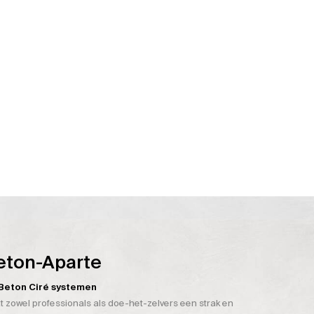
eton-Aparte
n Beton Ciré systemen
t zowel professionals als doe-het-zelvers een strak en