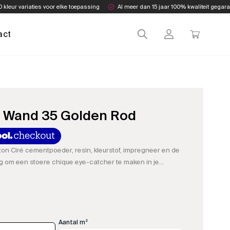
0 kleur variaties voor elke toepassing
Al meer dan 15 jaar 100% kwaliteit gegar
act
e Wand 35 Golden Rod
on Ciré cementpoeder, resin, kleurstof, impregneer en de
g om een stoere chique eye-catcher te maken in je
Aantal m²