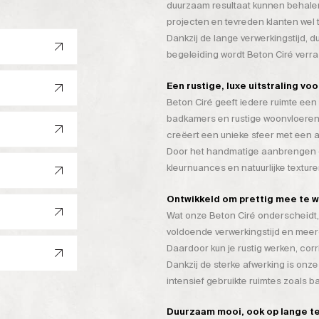
duurzaam resultaat kunnen behalen
projecten en tevreden klanten wel 
Dankzij de lange verwerkingstijd, 
begeleiding wordt Beton Ciré verr
Een rustige, luxe uitstraling vo
Beton Ciré geeft iedere ruimte een 
badkamers en rustige woonvloeren
creëert een unieke sfeer met een a
Door het handmatige aanbrengen on
kleurnuances en natuurlijke texture
Ontwikkeld om prettig mee te 
Wat onze Beton Ciré onderscheidt, 
voldoende verwerkingstijd en mee
Daardoor kun je rustig werken, cor
Dankzij de sterke afwerking is onze
intensief gebruikte ruimtes zoals 
Duurzaam mooi, ook op lange t