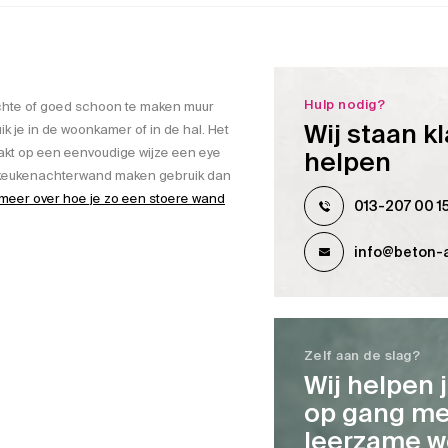
Hulp nodig?
ichte of goed schoon te maken muur
Wij staan kl
k je in de woonkamer of in de hal. Het
aakt op een eenvoudige wijze een eye
helpen
en keukenachterwand maken gebruik dan
meer over hoe je zo een stoere wand
013-207 00 1
info@beton-a
Zelf aan de slag?
Wij helpen 
op gang me
leerzame w