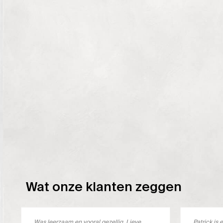
Wat onze klanten zeggen
Was leerzaam en vooral gezellig. Lieve
Patrick i