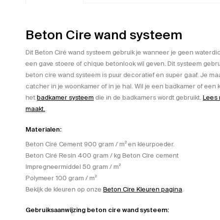
Beton Cire wand systeem
Dit Beton Ciré wand systeem gebruik je wanneer je geen waterd
een gave stoere of chique betonlook wil geven. Dit systeem gebrui
beton cire wand systeem is puur decoratief en super gaaf. Je m
catcher in je woonkamer of in je hal. Wil je een badkamer of e
het
badkamer systeem
die in de badkamers wordt gebruikt.
Lees 
maakt.
Materialen:
Beton Ciré Cement 900 gram / m² en kleurpoeder.
Beton Ciré Resin 400 gram / kg Beton Cire cement
Impregneermiddel 50 gram / m²
Polymeer 100 gram / m²
Bekijk de kleuren op onze
Beton Cire Kleuren pagina
.
Gebruiksaanwijzing beton cire wand systeem: