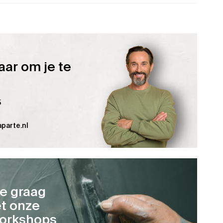
aar om je te
5
parte.nl
je graag
t onze
orkshops