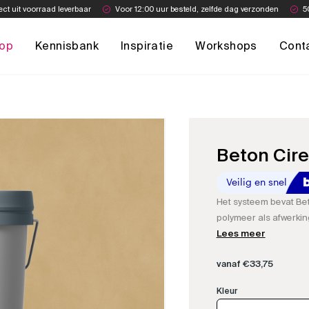
ect uit voorraad leverbaar
Voor 12:00 uur besteld, zelfde dag verzonden
5
op
Kennisbank
Inspiratie
Workshops
Cont
Beton Cir
Het systeem bevat Bet
polymeer als afwerkin
woonkamer of hal.
Lees meer
vanaf
€
33,75