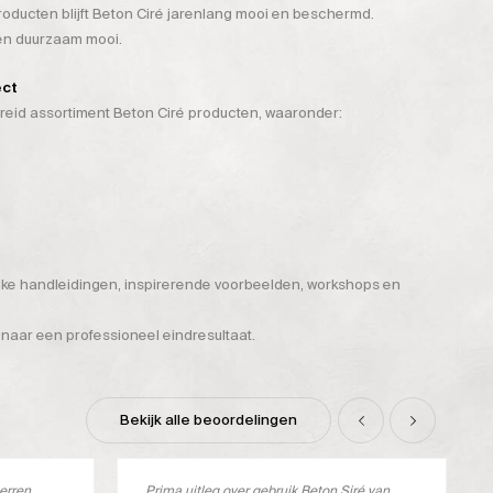
ducten blijft Beton Ciré jarenlang mooi en beschermd.
 én duurzaam mooi.
ect
breid assortiment Beton Ciré producten, waaronder:
ijke handleidingen, inspirerende voorbeelden, workshops en
 naar een professioneel eindresultaat.
Bekijk alle beoordelingen
terren
Prima uitleg over gebruik Beton Siré van