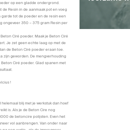
 poeder op een gladde ondergrond.
st de Resin in de aanmaak pot en voeg
garde tot de poeder en de resin een
ag ongeveer 350 – 375 gram Resin per
Beton Ciré poeder. Maak je Beton Ciré
tert. Je zet geen echte laag op met de
dan de Beton Ciré poeder eraan toe.
ta zijn geworden. De mengverhouding
 Beton Ciré poeder. Glad spanen met
ultaat.
lcius !
 helemaal blij met je werkstuk dan hoef
eikt is. Als je de Beton Cire nog
1000 de betoncire polijsten. Even het
neer vol aanbrengen. Van onder naar
 na een uurtje , als de impregneer