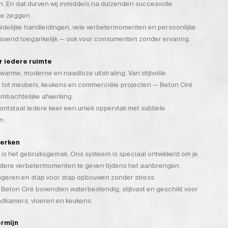
. En dat durven wij inmiddels na duizenden succesvolle
te zeggen.
duidelijke handleidingen, vele verbetermomenten en persoonlijke
assend toegankelijk — ook voor consumenten zonder ervaring.
or iedere ruimte
warme, moderne en naadloze uitstraling. Van stijlvolle
 tot meubels, keukens en commerciële projecten — Beton Ciré
mbachtelijke afwerking.
tstaat iedere keer een uniek oppervlak met subtiele
n.
werken
is het gebruiksgemak. Ons systeem is speciaal ontwikkeld om je
rdere verbetermomenten te geven tijdens het aanbrengen.
rigeren en stap voor stap opbouwen zonder stress.
 Beton Ciré bovendien waterbestendig, slijtvast en geschikt voor
badkamers, vloeren en keukens.
ermijn