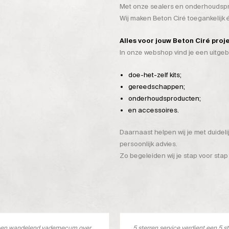
Met onze sealers en onderhoudspro
Wij maken Beton Ciré toegankelijk
Alles voor jouw Beton Ciré proj
In onze webshop vind je een uitge
doe-het-zelf kits;
gereedschappen;
onderhoudsproducten;
en accessoires.
Daarnaast helpen wij je met duidel
persoonlijk advies.
Zo begeleiden wij je stap voor stap
s een wandelend vademecum over
5 sterren service verdient een 5 s