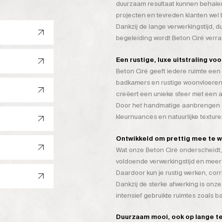
duurzaam resultaat kunnen behalen
projecten en tevreden klanten wel 
Dankzij de lange verwerkingstijd, 
begeleiding wordt Beton Ciré verr
Een rustige, luxe uitstraling vo
Beton Ciré geeft iedere ruimte een 
badkamers en rustige woonvloeren
creëert een unieke sfeer met een a
Door het handmatige aanbrengen on
kleurnuances en natuurlijke texture
Ontwikkeld om prettig mee te 
Wat onze Beton Ciré onderscheidt, 
voldoende verwerkingstijd en mee
Daardoor kun je rustig werken, cor
Dankzij de sterke afwerking is onze
intensief gebruikte ruimtes zoals 
Duurzaam mooi, ook op lange t