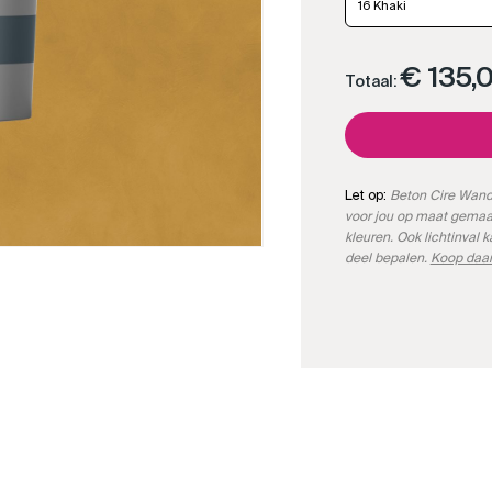
16 Khaki
€ 135,
Totaal:
Let op:
Beton Cire Wand 
voor jou op maat gemaa
kleuren. Ook lichtinval 
deel bepalen.
Koop daar