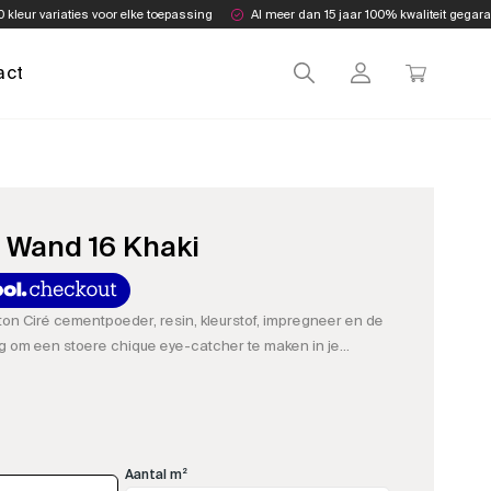
0 kleur variaties voor elke toepassing
Al meer dan 15 jaar 100% kwaliteit gegar
act
 Wand 16 Khaki
on Ciré cementpoeder, resin, kleurstof, impregneer en de
g om een stoere chique eye-catcher te maken in je
Aantal m²