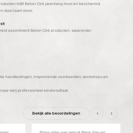
ducten blijft Beton Ciré jarenlang mooi en beschermd.
 én duurzaam mooi.
ect
breid assortiment Beton Ciré producten, waaronder:
ijke handleidingen, inspirerende voorbeelden, workshops en
 naar een professioneel eindresultaat.
Bekijk alle beoordelingen
terren
Prima uitleg over gebruik Beton Siré van