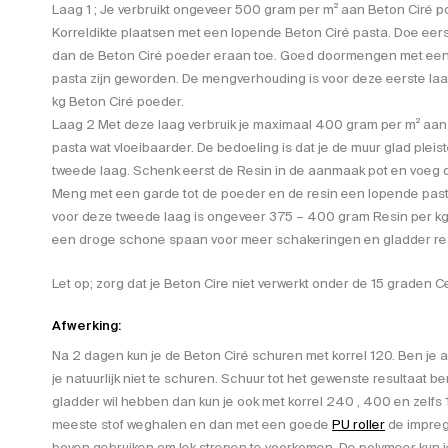
Laag 1 ; Je verbruikt ongeveer 500 gram per m² aan Beton Ciré
Korreldikte plaatsen met een lopende Beton Ciré pasta. Doe eer
dan de Beton Ciré poeder eraan toe. Goed doormengen met een 
pasta zijn geworden. De mengverhouding is voor deze eerste la
kg Beton Ciré poeder.
Laag 2 Met deze laag verbruik je maximaal 400 gram per m² aan 
pasta wat vloeibaarder. De bedoeling is dat je de muur glad pleis
tweede laag. Schenk eerst de Resin in de aanmaak pot en voeg 
Meng met een garde tot de poeder en de resin een lopende pas
voor deze tweede laag is ongeveer 375 – 400 gram Resin per kg
een droge schone spaan voor meer schakeringen en gladder res
Let op; zorg dat je Beton Cire niet verwerkt onder de 15 graden Ce
Afwerking:
Na 2 dagen kun je de Beton Ciré schuren met korrel 120. Ben je al
je natuurlijk niet te schuren. Schuur tot het gewenste resultaat ber
gladder wil hebben dan kun je ook met korrel 240 , 400 en zelfs 
meeste stof weghalen en dan met een goede
PU roller
de impreg
boven gebruiken om lek strepen te voorkomen. De polymeer kun je