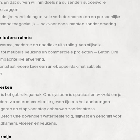
. En dat durven wij inmiddels na duizenden succesvolle
te zeggen.
duidelijke handleidingen, vele verbetermomenten en persoonlijke
assend toegankelijk — ook voor consumenten zonder ervaring.
or iedere ruimte
warme, moderne en naadloze uitstraling. Van stijlvolle
 tot meubels, keukens en commerciële projecten — Beton Ciré
mbachtelijke afwerking.
tstaat iedere keer een uniek oppervlak met subtiele
n.
werken
is het gebruiksgemak. Ons systeem is speciaal ontwikkeld om je
rdere verbetermomenten te geven tijdens het aanbrengen.
rigeren en stap voor stap opbouwen zonder stress.
 Beton Ciré bovendien waterbestendig, slijtvast en geschikt voor
badkamers, vloeren en keukens.
ermijn