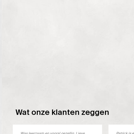
Wat onze klanten zeggen
Was leerzaam en vooral gezellig. Lieve
Patrick i