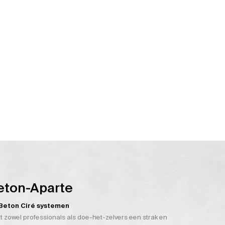
eton-Aparte
n Beton Ciré systemen
t zowel professionals als doe-het-zelvers een strak en