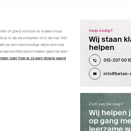
Hulp nodig?
ichte of goed schoon te maken muur
Wij staan kl
k je in de woonkamer of in de hal. Het
aakt op een eenvoudige wijze een eye
helpen
en keukenachterwand maken gebruik dan
meer over hoe je zo een stoere wand
013-207 00 1
info@beton-a
Zelf aan de slag?
Wij helpen 
op gang me
leerzame w