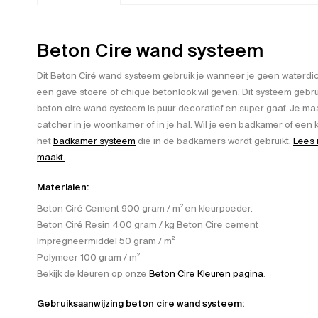
Beton Cire wand systeem
Dit Beton Ciré wand systeem gebruik je wanneer je geen waterd
een gave stoere of chique betonlook wil geven. Dit systeem gebrui
beton cire wand systeem is puur decoratief en super gaaf. Je m
catcher in je woonkamer of in je hal. Wil je een badkamer of e
het
badkamer systeem
die in de badkamers wordt gebruikt.
Lees 
maakt.
Materialen:
Beton Ciré Cement 900 gram / m² en kleurpoeder.
Beton Ciré Resin 400 gram / kg Beton Cire cement
Impregneermiddel 50 gram / m²
Polymeer 100 gram / m²
Bekijk de kleuren op onze
Beton Cire Kleuren pagina
.
Gebruiksaanwijzing beton cire wand systeem: