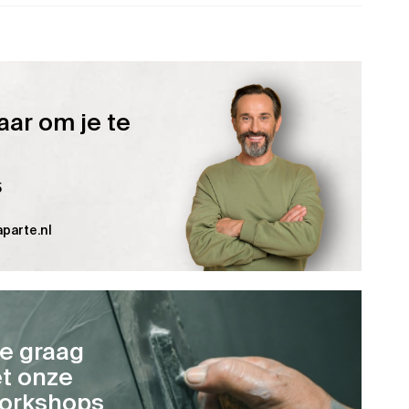
aar om je te
5
parte.nl
je graag
t onze
orkshops