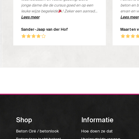
jonge dame die de cursus goed en op een
beton en b
leuke wijze begeleide
! Zeker een aanrader
ervan en v
om deze cursus bij Beton Aparte te volgen.
Lees meer
de koffie i
Lees meer
Sander-Jaap van der Hof
Maarten 
Shop
Informatie
Beton Ciré / betonlook
Hoe doen ze dat