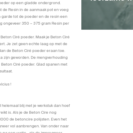
 poeder op een gladde ondergrond.
st de Resin in de aanmaak pot en voeg
garde tot de poeder en de resin een
ag ongeveer 350 – 375 gram Resin per
Beton Ciré poeder. Maak je Beton Ciré
tert. Je zet geen echte laag op met de
dan de Beton Ciré poeder eraan toe.
ta zijn geworden. De mengverhouding
 Beton Ciré poeder. Glad spanen met
ultaat.
lcius !
 helemaal blij met je werkstuk dan hoef
eikt is. Als je de Beton Cire nog
1000 de betoncire polijsten. Even het
neer vol aanbrengen. Van onder naar
 na een uurtje , als de impregneer