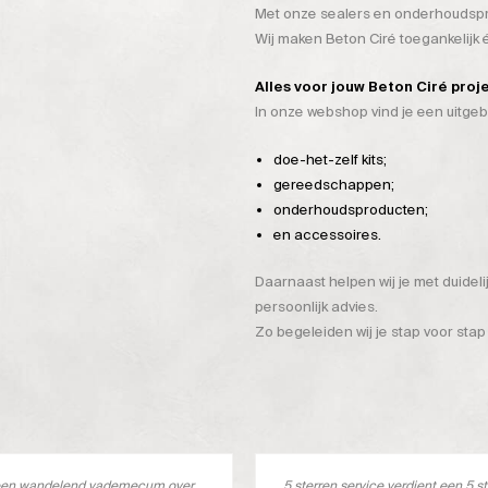
Met onze sealers en onderhoudspro
Wij maken Beton Ciré toegankelijk
Alles voor jouw Beton Ciré proj
In onze webshop vind je een uitge
doe-het-zelf kits;
gereedschappen;
onderhoudsproducten;
en accessoires.
Daarnaast helpen wij je met duidel
persoonlijk advies.
Zo begeleiden wij je stap voor stap
s een wandelend vademecum over
5 sterren service verdient een 5 s