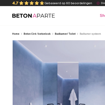
Skip
4.7
Gebaseerd op 60 beoordelingen
Dir
to
content
Sh
Beton Aparte
Home
Beton Ciré / betonlook
Badkamer/ Toilet
Badkamer systeem