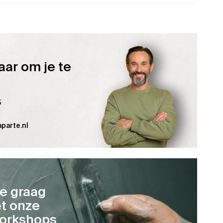
aar om je te
5
parte.nl
je graag
t onze
orkshops