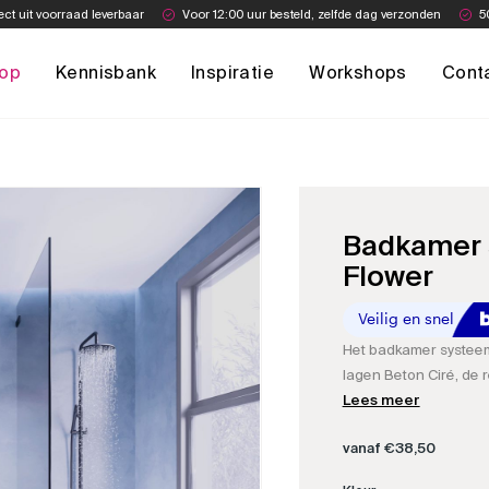
ect uit voorraad leverbaar
Voor 12:00 uur besteld, zelfde dag verzonden
5
op
Kennisbank
Inspiratie
Workshops
Cont
Badkamer 
Flower
Het badkamer systeem 
lagen Beton Ciré, de 
speciale matte PU-sea
Lees meer
vanaf
€
38,50