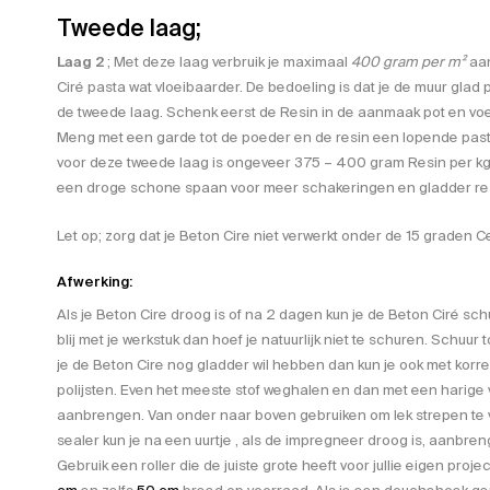
Tweede laag;
Laag 2
; Met deze laag verbruik je maximaal
400 gram per m²
aan
Ciré pasta wat vloeibaarder. De bedoeling is dat je de muur glad 
de tweede laag. Schenk eerst de Resin in de aanmaak pot en vo
Meng met een garde tot de poeder en de resin een lopende pas
voor deze tweede laag is ongeveer 375 – 400 gram Resin per kg
een droge schone spaan voor meer schakeringen en gladder res
Let op; zorg dat je Beton Cire niet verwerkt onder de 15 graden Ce
Afwerking:
Als je Beton Cire droog is of na 2 dagen kun je de Beton Ciré sch
blij met je werkstuk dan hoef je natuurlijk niet te schuren. Schuur t
je de Beton Cire nog gladder wil hebben dan kun je ook met korr
polijsten. Even het meeste stof weghalen en dan met een harige 
aanbrengen. Van onder naar boven gebruiken om lek strepen t
sealer kun je na een uurtje , als de impregneer droog is, aanbre
Gebruik een roller die de juiste grote heeft voor jullie eigen proj