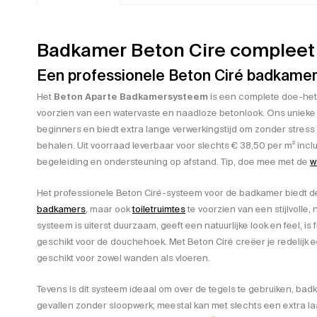
Badkamer Beton Cire compleet
Een professionele Beton Ciré badkamer
Het
Beton Aparte Badkamersysteem
is een complete doe-het-z
voorzien van een watervaste en naadloze betonlook. Ons unieke 
beginners en biedt extra lange verwerkingstijd om zonder stress 
behalen. Uit voorraad leverbaar voor slechts € 38,50 per m² inclus
begeleiding en ondersteuning op afstand. Tip, doe mee met de
w
Het professionele Beton Ciré-systeem voor de badkamer biedt de
badkamers
, maar ook
toiletruimtes
te voorzien van een stijlvolle,
systeem is uiterst duurzaam, geeft een natuurlijke look en feel, is
geschikt voor de douchehoek. Met Beton Ciré creëer je redelijk 
geschikt voor zowel wanden als vloeren.
Tevens is dit systeem ideaal om over de tegels te gebruiken, badka
gevallen zonder sloopwerk; meestal kan met slechts een extra la