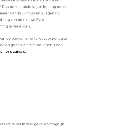
maakt hebt seal daar dan nog een
t ! Doe deze laatste lagen in 1 dag om de
r meer dan 12 uur tussen 2 lagen PU
chting van de nieuwe PU te
ing te verkrijgen.
an de badkamer of toilet voorzichtig te
hard en geschikt om te douchen. Lees
kamer pagina’s.
 Ciré is het in veel gevallen mogelijk