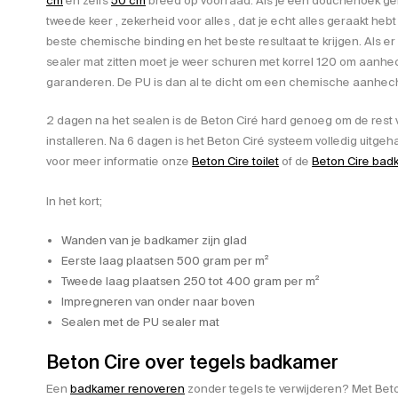
cm
en zelfs
50 cm
breed op voorraad. Als je een douchehoek ge
tweede keer , zekerheid voor alles , dat je echt alles geraakt heb
beste chemische binding en het beste resultaat te krijgen. Als e
sealer mat zitten moet je weer schuren met korrel 120 om aanhe
garanderen. De PU is dan al te dicht om een chemische aanhecht
2 dagen na het sealen is de Beton Ciré hard genoeg om de rest v
installeren. Na 6 dagen is het Beton Ciré systeem volledig uitge
voor meer informatie onze
Beton Cire toilet
of de
Beton Cire bad
In het kort;
Wanden van je badkamer zijn glad
Eerste laag plaatsen 500 gram per m²
Tweede laag plaatsen 250 tot 400 gram per m²
Impregneren van onder naar boven
Sealen met de PU sealer mat
Beton Cire over tegels badkamer
Een
badkamer renoveren
zonder tegels te verwijderen? Met Beton