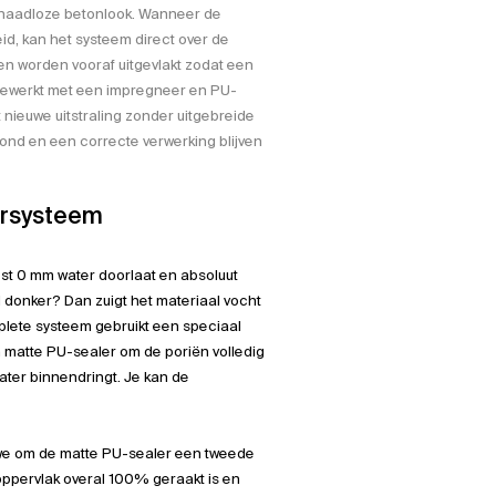
 naadloze betonlook. Wanneer de
id, kan het systeem direct over de
n worden vooraf uitgevlakt zodat een
fgewerkt met een impregneer en PU-
nieuwe uitstraling zonder uitgebreide
d en een correcte verwerking blijven
ersysteem
test 0 mm water doorlaat en absoluut
l donker? Dan zuigt het materiaal vocht
mplete systeem gebruikt een speciaal
atte PU-sealer om de poriën volledig
ater binnendringt. Je kan de
n we om de matte PU-sealer een tweede
 oppervlak overal 100% geraakt is en