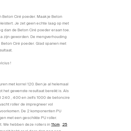
 Beton Ciré poeder. Maak je Beton
pleistert. Je zet geen echte laag op met
eg dan de Beton Ciré poeder eraan toe.
ta zijn geworden. De mengverhouding
 Beton Ciré poeder. Glad spanen met
ultaat.
lcius !
uren met korrel 120. Ben je al helemaal
ot het gewenste resultaat bereikt is. Als
el 240 , 400 en zelfs 1000 de betoncire
vacht roller de impregneer vol
e voorkomen. De 2 komponenten PU
ngen met een geschikte PU roller.
ect. We hebben deze rollers in
11cm
,
25