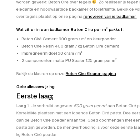
worden gewerkt. Beton Cire over tegels
. Zo realiseer je tegen
elegante en hoogwaardige badkamer of toiletruimte. Bekijk de voll
over tegels plaatst op onze pagina
renoveren van je badkamer.
Wat zit er in een badkamer Beton Cire per m² pakket:
Beton Ciré Cement 900 gram / m² en kleurpoeder
Beton Ciré Resin 400 gram / kg Beton Cire cement
Impregneermiddel 50 gram / m²
2 componenten matte PU Sealer 125 gram per m²
Bekijk de kleuren op onze
Beton Cire Kleuren pagina
.
Gebruiksaanwijzing:
Eerste laag;
Laag 1
; Je verbruikt ongeveer
500 gram per m²
aan Beton Ciré 
Korreldikte plaatsen met een lopende Beton Ciré pasta. Doe eer
dan de Beton Ciré poeder eraan toe. Goed doormengen met een 
pasta zijn geworden. De mengverhouding is voor deze eerste la
kg Beton Ciré poeder.