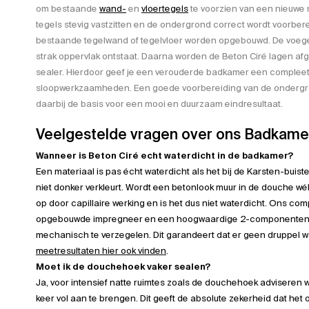
om bestaande
wand-
en
vloertegels
te voorzien van een nieuwe
tegels stevig vastzitten en de ondergrond correct wordt voorbere
bestaande tegelwand of tegelvloer worden opgebouwd. De voege
strak oppervlak ontstaat. Daarna worden de Beton Ciré lagen a
sealer. Hierdoor geef je een verouderde badkamer een compleet 
sloopwerkzaamheden. Een goede voorbereiding van de ondergron
daarbij de basis voor een mooi en duurzaam eindresultaat.
Veelgestelde vragen over ons Badkam
Wanneer is Beton Ciré echt waterdicht in de badkamer?
Een materiaal is pas écht waterdicht als het bij de Karsten-buis
niet donker verkleurt. Wordt een betonlook muur in de douche wé
op door capillaire werking en is het dus niet waterdicht. Ons co
opgebouwde impregneer en een hoogwaardige 2-componenten m
mechanisch te verzegelen. Dit garandeert dat er geen druppel w
meetresultaten hier ook vinden
.
Moet ik de douchehoek vaker sealen?
Ja, voor intensief natte ruimtes zoals de douchehoek advisere
keer vol aan te brengen. Dit geeft de absolute zekerheid dat het