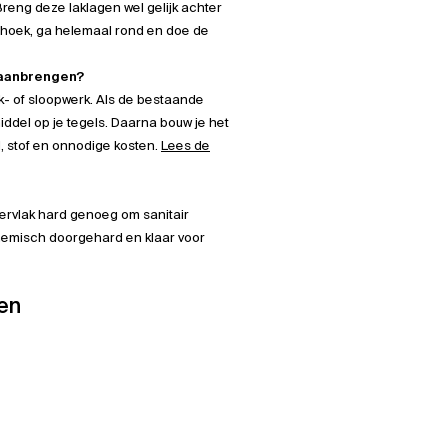
reng deze laklagen wel gelijk achter
 hoek, ga helemaal rond en doe de
 aanbrengen?
ek- of sloopwerk. Als de bestaande
middel op je tegels. Daarna bouw je het
d, stof en onnodige kosten.
Lees de
ervlak hard genoeg om sanitair
chemisch doorgehard en klaar voor
en