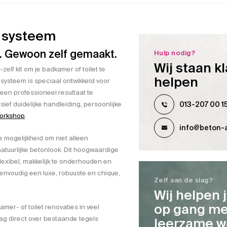
 systeem
. Gewoon zelf gemaakt.
Hulp nodig?
Wij staan kl
elf kit om je badkamer of toilet te
helpen
systeem is speciaal ontwikkeld voor
een professioneel resultaat te
013-207 00 1
ief duidelijke handleiding, persoonlijke
orkshop
.
info@beton-a
 mogelijkheid om niet alleen
 natuurlijke betonlook. Dit hoogwaardige
 flexibel, makkelijk te onderhouden en
eenvoudig een luxe, robuuste en chique,
Zelf aan de slag?
Wij helpen 
op gang me
mer- of toilet renovaties in veel
ag direct over bestaande tegels
leerzame w