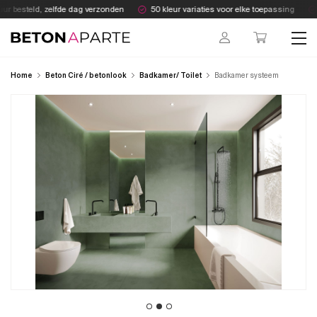
Skip
r besteld, zelfde dag verzonden
50 kleur variaties voor elke toepassing
to
content
Beton Aparte
Home
Beton Ciré / betonlook
Badkamer/ Toilet
Badkamer systeem