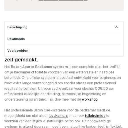
Beschrijving
Downloads
Badkamer Beton Cire compleet systeem
Voorbeelden
Een professionele Beton Ciré badkamer. Gewoon
zelf gemaakt.
Het
Beton Aparte Badkamersysteem
is een complete doe-het-zelf kit
om je badkamer of toilet te voorzien van een watervaste en naadloze
betonlook. Ons unieke systeem is speciaal ontwikkeld voor beginners en
biedt extra lange verwerkingstijd om zonder stress een professioneel
resultaat te behalen. Uit voorraad leverbaar voor slechts € 38,50 per
m² inclusief duidelijke handleiding, persoonlijke begeleiding en
ondersteuning op afstand. Tip, doe mee met de
workshop
.
Het professionele Beton Ciré-systeem voor de badkamer biedt de
mogelijkheid om niet alleen
badkamers
, maar ook
toiletruimtes
te
voorzien van een stijlvolle, natuurlijke betonlook. Dit hoogwaardige
systeem is uiterst duurzaam, geeft een natuurlijke look en feel, is flexibel,