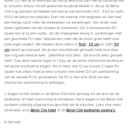
korrel 120. Ben je al helemaal blij met je werkstuk dan hoef je natuurlijk niet
te schuren. Schuur tot het gewenste resultaat bereikt is. Als je de Beton
Cire nog gladder wil hebben dan kun je ook met korrel 240 , 400 en zelfs
1000 de betoncire polijsten. Even het meeste stof weghalen en dan met
een harige vacht roller de impregneer vol aanbrengen. Van onder naar
boven gebruiken om lek strepen te voorkomen. De 2 komponenten PU
sealer kun je na een uurtje , als de impregneer droog is, aanbrengen met
een geschikte PU roller. Gebruik een roller die de juiste grote heeft voor
jullie eigen project. We hebben deze rollers in
11cm
,
25 cm
en zelfs
50
cm
breed op voorraad. Als je een douchehoek gemaakt hebt seal daar
dan nog een tweede keer , zekerheid voor alles , dat je echt alles geraakt
hebt ! Doe deze laatste lagen in 1 dag om de beste chemische binding en
het beste resultaat te krijgen. Als er meer dan 12 uur tussen 2 lagen PU
sealer mat zitten moet je weer schuren met korrel 120 om aanhechting
van de nieuwe PU te garanderen. De PU is dan al te dicht om een
chemische aanhechting te verkrijgen.
2 dagen na het sealen is de Beton Ciré hard genoeg om de rest van de
badkamer of toilet voorzichtig te installeren. Na 6 dagen is het Beton Ciré
systeem volledig uitgehard en geschikt om te douchen. Lees voor meer
informatie onze
Beton Cire toilet
of de
Beton Cire badkamer pagina’s.
In het kort;