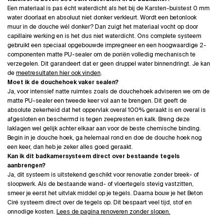
Een materiaal is pas écht waterdicht als het bij de Karsten-buistest 0 mm
water doorlaat en absoluut niet donker verkleurt. Wordt een betonlook
muur in de douche wél donker? Dan zuigt het materiaal vocht op door
capillaire werking en is het dus niet waterdicht. Ons complete systeem
gebruikt een speciaal opgebouwde impregneer en een hoogwaardige 2-
componenten matte PU-sealer om de poriën volledig mechanisch te
verzegelen. Dit garandeert dat er geen druppel water binnendringt. Je kan
de
meetresultaten hier ook vinden
.
Moet ik de douchehoek vaker sealen?
Ja, voor intensief natte ruimtes zoals de douchehoek adviseren we om de
matte PU-sealer een tweede keer vol aan te brengen. Dit geeft de
absolute zekerheid dat het oppervlak overal 100% geraakt is en overal is
afgesloten en beschermd is tegen zeepresten en kalk. Breng deze
laklagen wel gelijk achter elkaar aan voor de beste chemische binding.
Begin in je douche hoek, ga helemaal rond en doe de douche hoek nog
een keer, dan heb je zeker alles goed geraakt.
Kan ik dit badkamersysteem direct over bestaande tegels
aanbrengen?
Ja, dit systeem is uitstekend geschikt voor renovatie zonder breek- of
sloopwerk. Als de bestaande wand- of vloertegels stevig vastzitten,
smeer je eerst het uitvlak middel op je tegels. Daarna bouw je het Beton
Ciré systeem direct over de tegels op. Dit bespaart veel tijd, stof en
onnodige kosten.
Lees de pagina renoveren zonder slopen.