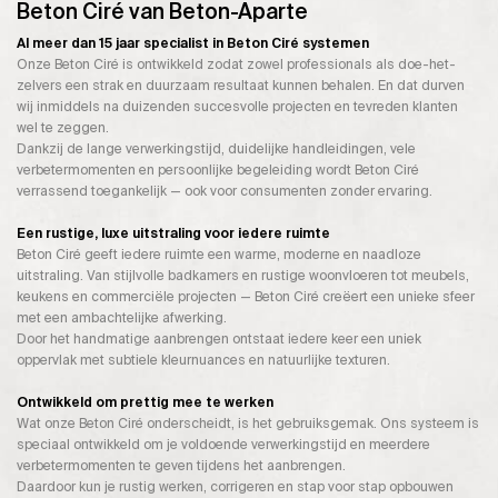
Beton Ciré van Beton-Aparte
Al meer dan 15 jaar specialist in Beton Ciré systemen
Onze Beton Ciré is ontwikkeld zodat zowel professionals als doe-het-
zelvers een strak en duurzaam resultaat kunnen behalen. En dat durven
wij inmiddels na duizenden succesvolle projecten en tevreden klanten
wel te zeggen.
Dankzij de lange verwerkingstijd, duidelijke handleidingen, vele
verbetermomenten en persoonlijke begeleiding wordt Beton Ciré
verrassend toegankelijk — ook voor consumenten zonder ervaring.
Een rustige, luxe uitstraling voor iedere ruimte
Beton Ciré geeft iedere ruimte een warme, moderne en naadloze
uitstraling. Van stijlvolle badkamers en rustige woonvloeren tot meubels,
keukens en commerciële projecten — Beton Ciré creëert een unieke sfeer
met een ambachtelijke afwerking.
Door het handmatige aanbrengen ontstaat iedere keer een uniek
oppervlak met subtiele kleurnuances en natuurlijke texturen.
Ontwikkeld om prettig mee te werken
Wat onze Beton Ciré onderscheidt, is het gebruiksgemak. Ons systeem is
speciaal ontwikkeld om je voldoende verwerkingstijd en meerdere
verbetermomenten te geven tijdens het aanbrengen.
Daardoor kun je rustig werken, corrigeren en stap voor stap opbouwen