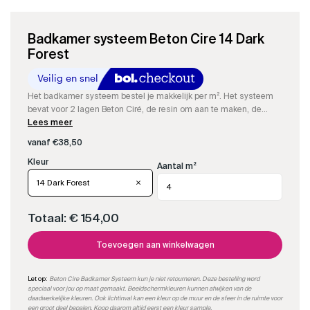
Badkamer systeem Beton Cire 14 Dark
Forest
Het badkamer systeem bestel je makkelijk per m². Het systeem
bevat voor 2 lagen Beton Ciré, de resin om aan te maken, de
kleurstof, impregneer en onze speciale matte PU-sealer.
Lees meer
vanaf
€
38,50
Aantal m²
14 Dark Forest
Totaal:
€ 154,00
Toevoegen aan winkelwagen
Let op:
Beton Cire Badkamer Systeem kun je niet retourneren. Deze bestelling word
speciaal voor jou op maat gemaakt. Beeldschermkleuren kunnen afwijken van de
daadwerkelijke kleuren. Ook lichtinval kan een kleur op de muur en de sfeer in de ruimte voor
een groot deel bepalen.
Koop daarom altijd eerst een kleur sample.