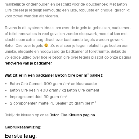
makkelijk te onderhouden en geschikt voor de douchehoek. Met Beton
Ciré creëer je redelijk eenvoudig een luxe, robuuste en chique, geschikt
voor zowel wanden als vloeren.
Tevens is dit systeem ideaal om over de tegels te gebruiken, badkamer-
of toilet renovaties in veel gevallen zonder sloopwerk; meestal kan met
slechts een extra laag direct over bestaande tegels worden gewerkt.
Beton Cire over tegels
. Zo realiseer je tegen relatief lage kosten een
unieke, elegante en hoogwaardige badkamer of toiletruimte. Bekijk de
volledige uitleg over hoe je beton cire over tegels plaatst op onze pagina
renoveren van je badkamer.
Wat zit er in een badkamer Beton Cire per m² pakket:
Beton Ciré Cement 900 gram / m² en kleurpoeder
Beton Ciré Resin 400 gram / kg Beton Cire cement
Impregneermiddel 50 gram / m²
2 componenten matte PU Sealer 125 gram per m²
Bekijk de kleuren op onze
Beton Cire Kleuren pagina
.
Gebruiksaanwijzing:
Eerste laag;