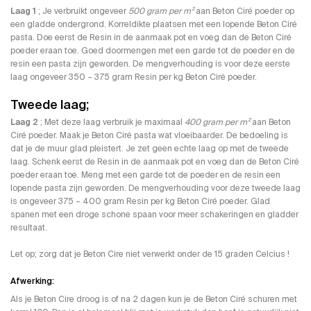
Laag 1
; Je verbruikt ongeveer
500 gram per m²
aan Beton Ciré poeder op
een gladde ondergrond. Korreldikte plaatsen met een lopende Beton Ciré
pasta. Doe eerst de Resin in de aanmaak pot en voeg dan de Beton Ciré
poeder eraan toe. Goed doormengen met een garde tot de poeder en de
resin een pasta zijn geworden. De mengverhouding is voor deze eerste
laag ongeveer 350 – 375 gram Resin per kg Beton Ciré poeder.
Tweede laag;
Laag 2
; Met deze laag verbruik je maximaal
400 gram per m²
aan Beton
Ciré poeder. Maak je Beton Ciré pasta wat vloeibaarder. De bedoeling is
dat je de muur glad pleistert. Je zet geen echte laag op met de tweede
laag. Schenk eerst de Resin in de aanmaak pot en voeg dan de Beton Ciré
poeder eraan toe. Meng met een garde tot de poeder en de resin een
lopende pasta zijn geworden. De mengverhouding voor deze tweede laag
is ongeveer 375 – 400 gram Resin per kg Beton Ciré poeder. Glad
spanen met een droge schone spaan voor meer schakeringen en gladder
resultaat.
Let op; zorg dat je Beton Cire niet verwerkt onder de 15 graden Celcius !
Afwerking:
Als je Beton Cire droog is of na 2 dagen kun je de Beton Ciré schuren met