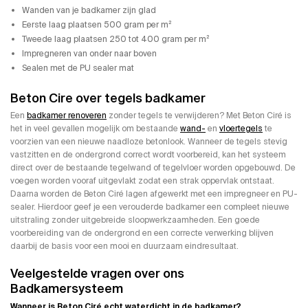
Wanden van je badkamer zijn glad
Eerste laag plaatsen 500 gram per m²
Tweede laag plaatsen 250 tot 400 gram per m²
Impregneren van onder naar boven
Sealen met de PU sealer mat
Beton Cire over tegels badkamer
Een
badkamer renoveren
zonder tegels te verwijderen? Met Beton Ciré is
het in veel gevallen mogelijk om bestaande
wand-
en
vloertegels
te
voorzien van een nieuwe naadloze betonlook. Wanneer de tegels stevig
vastzitten en de ondergrond correct wordt voorbereid, kan het systeem
direct over de bestaande tegelwand of tegelvloer worden opgebouwd. De
voegen worden vooraf uitgevlakt zodat een strak oppervlak ontstaat.
Daarna worden de Beton Ciré lagen afgewerkt met een impregneer en PU-
sealer. Hierdoor geef je een verouderde badkamer een compleet nieuwe
uitstraling zonder uitgebreide sloopwerkzaamheden. Een goede
voorbereiding van de ondergrond en een correcte verwerking blijven
daarbij de basis voor een mooi en duurzaam eindresultaat.
Veelgestelde vragen over ons
Badkamersysteem
Wanneer is Beton Ciré echt waterdicht in de badkamer?