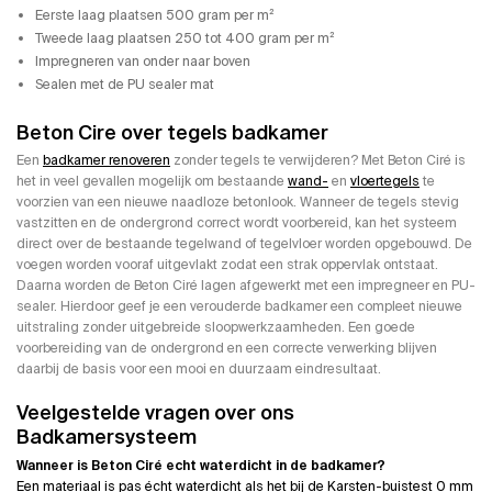
Eerste laag plaatsen 500 gram per m²
Tweede laag plaatsen 250 tot 400 gram per m²
Impregneren van onder naar boven
Sealen met de PU sealer mat
Beton Cire over tegels badkamer
Een
badkamer renoveren
zonder tegels te verwijderen? Met Beton Ciré is
het in veel gevallen mogelijk om bestaande
wand-
en
vloertegels
te
voorzien van een nieuwe naadloze betonlook. Wanneer de tegels stevig
vastzitten en de ondergrond correct wordt voorbereid, kan het systeem
direct over de bestaande tegelwand of tegelvloer worden opgebouwd. De
voegen worden vooraf uitgevlakt zodat een strak oppervlak ontstaat.
Daarna worden de Beton Ciré lagen afgewerkt met een impregneer en PU-
sealer. Hierdoor geef je een verouderde badkamer een compleet nieuwe
uitstraling zonder uitgebreide sloopwerkzaamheden. Een goede
voorbereiding van de ondergrond en een correcte verwerking blijven
daarbij de basis voor een mooi en duurzaam eindresultaat.
Veelgestelde vragen over ons
Badkamersysteem
Wanneer is Beton Ciré echt waterdicht in de badkamer?
Een materiaal is pas écht waterdicht als het bij de Karsten-buistest 0 mm