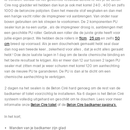
Cire nog gladder wil hebben dan kun je ook met korrel 240 , 400 en zelfs
1000 de betoncire polijsten. Even het meeste stof weghalen en dan met
een harige vacht roller de impregneer vol aanbrengen. Van onder naar
boven gebruiken om lek strepen te voorkomen. De 2 komponenten PU
sealer kun je na een uurtje , als de impregneer droog is, aanbrengen met
een geschikte PU roller. Gebruik een roller die de juiste grote heeft voor
jullie eigen project. We hebben deze rollers in
11cm
,
25 cm
en zelfs
50
cm
breed op voorraad. Als je een douchehoek gemaakt hebt seal daar
dan nog een tweede keer , zekerheid voor alles , dat je echt alles geraakt
hebt ! Doe deze laatste lagen in 1 dag om de beste chemische binding en
het beste resultaat te krijgen. Als er meer dan 12 uur tussen 2 lagen PU
sealer mat zitten moet je weer schuren met korrel 120 om aanhechting
van de nieuwe PU te garanderen. De PU is dan al te dicht om een
chemische aanhechting te verkrijgen.
2 dagen na het sealen is de Beton Ciré hard genoeg om de rest van de
badkamer of toilet voorzichtig te installeren. Na 6 dagen is het Beton Ciré
systeem volledig uitgehard en geschikt om te douchen. Lees voor meer
informatie onze
Beton Cire toilet
of de
Beton Cire badkamer pagina’s.
In het kort;
Wanden van je badkamer zijn glad