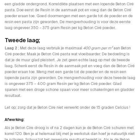
een gladde ondergrond. Korreldikte plaatsen met een lopende Beton Ciré
pasta. Doe eerst de Resin in de aanmaak pot en voeg dan de Beton Ciré
poeder eraan toe. Goed doormengen met een garde tot de poeder en de
resin een pasta zijn geworden. De mengverhouding is voor deze eerste
laag ongeveer 350 – 375 gram Resin per kg Beton Ciré poeder.
Tweede laag;
Laag 2
; Met deze laag verbruik je maximaal
400 gram per m²
aan Beton
Ciré poeder. Maak je Beton Ciré pasta wat vloeibaarder. De bedoeling is
dat je de muur glad pleistert. Je zet geen echte laag op met de tweede
laag. Schenk eerst de Resin in de aanmaak pot en voeg dan de Beton Ciré
poeder eraan toe. Meng met een garde tot de poeder en de resin een
lopende pasta zijn geworden. De mengverhouding voor deze tweede laag
is ongeveer 375 – 400 gram Resin per kg Beton Ciré poeder. Glad
spanen met een droge schone spaan voor meer schakeringen en gladder
resultaat.
Let op; zorg dat je Beton Cire niet verwerkt onder de 15 graden Celcius !
Afwerking:
Als je Beton Cire droog is of na 2 dagen kun je de Beton Ciré schuren met
korrel 120. Ben je al helemaal blij met je werkstuk dan hoef je natuurlijk niet
te schuren. Schuur tot het gewenste resultaat bereikt is. Als je de Beton