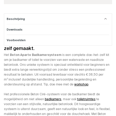
Beschrijving
Downloads
Badkamer Beton Cire compleet systeem
Voorbeelden
Een professionele Beton Ciré badkamer. Gewoon
zelf gemaakt.
Het
Beton Aparte Badkamersysteem
is een complete doe-het-zelf kit
om je badkamer of toilet te voorzien van een watervaste en naadloze
betonlook. Ons unieke systeem is speciaal ontwikkeld voor beginners en
biedt extra lange verwerkingstijd om zonder stress een professioneel
resultaat te behalen. Uit voorraad leverbaar voor slechts € 38,50 per
m² inclusief duidelijke handleiding, persoonlijke begeleiding en
ondersteuning op afstand. Tip, doe mee met de
workshop
.
Het professionele Beton Ciré-systeem voor de badkamer biedt de
mogelijkheid om niet alleen
badkamers
, maar ook
toiletruimtes
te
voorzien van een stijlvolle, natuurlijke betonlook. Dit hoogwaardige
systeem is uiterst duurzaam, geeft een natuurlijke look en feel, is flexibel,
makkelijk te onderhouden en geschikt voor de douchehoek. Met Beton