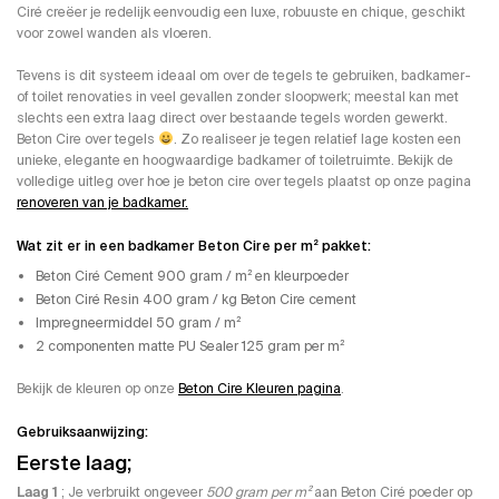
Ciré creëer je redelijk eenvoudig een luxe, robuuste en chique, geschikt
voor zowel wanden als vloeren.
Tevens is dit systeem ideaal om over de tegels te gebruiken, badkamer-
of toilet renovaties in veel gevallen zonder sloopwerk; meestal kan met
slechts een extra laag direct over bestaande tegels worden gewerkt.
Beton Cire over tegels
. Zo realiseer je tegen relatief lage kosten een
unieke, elegante en hoogwaardige badkamer of toiletruimte. Bekijk de
volledige uitleg over hoe je beton cire over tegels plaatst op onze pagina
renoveren van je badkamer.
Wat zit er in een badkamer Beton Cire per m² pakket:
Beton Ciré Cement 900 gram / m² en kleurpoeder
Beton Ciré Resin 400 gram / kg Beton Cire cement
Impregneermiddel 50 gram / m²
2 componenten matte PU Sealer 125 gram per m²
Bekijk de kleuren op onze
Beton Cire Kleuren pagina
.
Gebruiksaanwijzing:
Eerste laag;
Laag 1
; Je verbruikt ongeveer
500 gram per m²
aan Beton Ciré poeder op