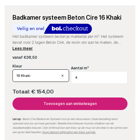
Badkamer systeem Beton Cire 16 Khaki
Het badkamer systeem bestel je makkelijk per m². Het systeem
bevat voor 2 lagen Beton Ciré, de resin om aan te maken, de
kleurstof, impregneer en onze speciale matte PU-sealer.
Lees meer
vanaf
€
38,50
Aantal m²
16 Khaki
Totaal:
€ 154,00
Toevoegen aan winkelwagen
Let op:
Beton Cire Badkamer Systeem kun je niet retourneren. Deze bestelling word
speciaal voor jou op maat gemaakt. Beeldschermkleuren kunnen afwijken van de
daadwerkelijke kleuren. Ook lichtinval kan een kleur op de muur en de sfeer in de ruimte voor
een groot deel bepalen.
Koop daarom altijd eerst een kleur sample.