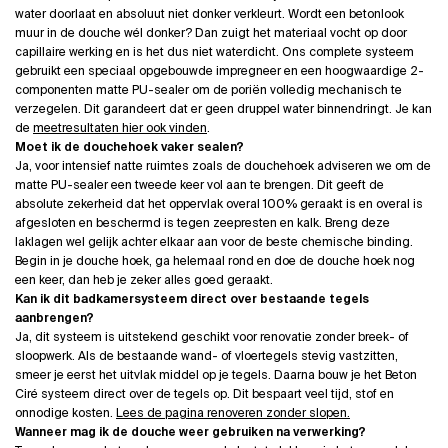
water doorlaat en absoluut niet donker verkleurt. Wordt een betonlook
muur in de douche wél donker? Dan zuigt het materiaal vocht op door
capillaire werking en is het dus niet waterdicht. Ons complete systeem
gebruikt een speciaal opgebouwde impregneer en een hoogwaardige 2-
componenten matte PU-sealer om de poriën volledig mechanisch te
verzegelen. Dit garandeert dat er geen druppel water binnendringt. Je kan
de
meetresultaten hier ook vinden
.
Moet ik de douchehoek vaker sealen?
Ja, voor intensief natte ruimtes zoals de douchehoek adviseren we om de
matte PU-sealer een tweede keer vol aan te brengen. Dit geeft de
absolute zekerheid dat het oppervlak overal 100% geraakt is en overal is
afgesloten en beschermd is tegen zeepresten en kalk. Breng deze
laklagen wel gelijk achter elkaar aan voor de beste chemische binding.
Begin in je douche hoek, ga helemaal rond en doe de douche hoek nog
een keer, dan heb je zeker alles goed geraakt.
Kan ik dit badkamersysteem direct over bestaande tegels
aanbrengen?
Ja, dit systeem is uitstekend geschikt voor renovatie zonder breek- of
sloopwerk. Als de bestaande wand- of vloertegels stevig vastzitten,
smeer je eerst het uitvlak middel op je tegels. Daarna bouw je het Beton
Ciré systeem direct over de tegels op. Dit bespaart veel tijd, stof en
onnodige kosten.
Lees de pagina renoveren zonder slopen.
Wanneer mag ik de douche weer gebruiken na verwerking?