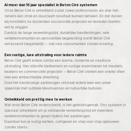
Al meer dan 15 jaar specialist in Beton Ciré systemen
Onze Beton Ciré is ontwikkeld zodat zowel professionals als doe-het-
zelvers een strak en duurzaam resultaat kunnen behalen. En dat durven
wij inmiddels na duizenden succesvolle projecten en tevreden klanten
wel te zeggen.
Dankzij de lange verwerkingstijd, duidelijke handleidingen, vele
verbetermomenten en persoonlijke begeleiding wordt Beton Ciré
verrassend toegankelijk — ook voor consumenten zonder ervaring.
Een rustige, luxe uitstraling voor iedere ruimte
Beton Ciré geeft iedere ruimte een warme, moderne en naadloze
uitstraling. Van stijlvolle badkamers en rustige woonvloeren tot meubels,
keukens en commerciële projecten — Beton Ciré creëert een unieke sfeer
met een ambachtelijke afwerking.
Door het handmatige aanbrengen ontstaat iedere keer een uniek
oppervlak met subtiele kleurnuances en natuurlijke texturen.
Ontwikkeld om prettig mee te werken
Wat onze Beton Ciré onderscheidt, is het gebruiksgemak. Ons systeem is
speciaal ontwikkeld om je voldoende verwerkingstijd en meerdere
verbetermomenten te geven tijdens het aanbrengen.
Daardoor kun je rustig werken, corrigeren en stap voor stap opbouwen
zonder stress.