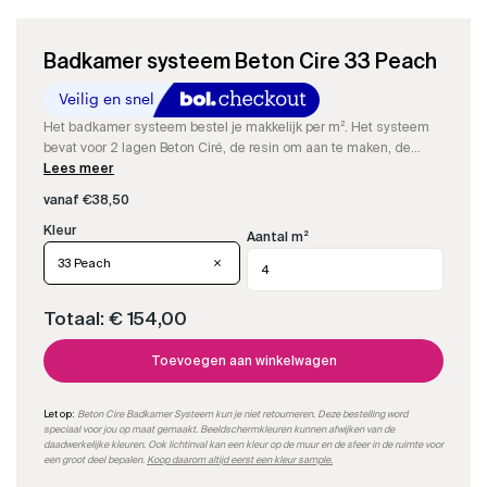
Badkamer systeem Beton Cire 33 Peach
Het badkamer systeem bestel je makkelijk per m². Het systeem
bevat voor 2 lagen Beton Ciré, de resin om aan te maken, de
kleurstof, impregneer en onze speciale matte PU-sealer.
Lees meer
vanaf
€
38,50
Aantal m²
33 Peach
Totaal:
€ 154,00
Toevoegen aan winkelwagen
Let op:
Beton Cire Badkamer Systeem kun je niet retourneren. Deze bestelling word
speciaal voor jou op maat gemaakt. Beeldschermkleuren kunnen afwijken van de
daadwerkelijke kleuren. Ook lichtinval kan een kleur op de muur en de sfeer in de ruimte voor
een groot deel bepalen.
Koop daarom altijd eerst een kleur sample.