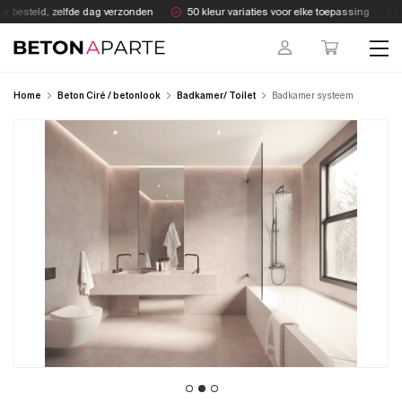
Skip
 besteld, zelfde dag verzonden
50 kleur variaties voor elke toepassing
A
to
content
Beton Aparte
Home
Beton Ciré / betonlook
Badkamer/ Toilet
Badkamer systeem