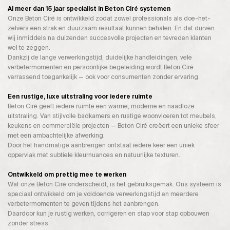
Al meer dan 15 jaar specialist in Beton Ciré systemen
Onze Beton Ciré is ontwikkeld zodat zowel professionals als doe-het-
zelvers een strak en duurzaam resultaat kunnen behalen. En dat durven
wij inmiddels na duizenden succesvolle projecten en tevreden klanten
wel te zeggen.
Dankzij de lange verwerkingstijd, duidelijke handleidingen, vele
verbetermomenten en persoonlijke begeleiding wordt Beton Ciré
verrassend toegankelijk — ook voor consumenten zonder ervaring.
Een rustige, luxe uitstraling voor iedere ruimte
Beton Ciré geeft iedere ruimte een warme, moderne en naadloze
uitstraling. Van stijlvolle badkamers en rustige woonvloeren tot meubels,
keukens en commerciële projecten — Beton Ciré creëert een unieke sfeer
met een ambachtelijke afwerking.
Door het handmatige aanbrengen ontstaat iedere keer een uniek
oppervlak met subtiele kleurnuances en natuurlijke texturen.
Ontwikkeld om prettig mee te werken
Wat onze Beton Ciré onderscheidt, is het gebruiksgemak. Ons systeem is
speciaal ontwikkeld om je voldoende verwerkingstijd en meerdere
verbetermomenten te geven tijdens het aanbrengen.
Daardoor kun je rustig werken, corrigeren en stap voor stap opbouwen
zonder stress.