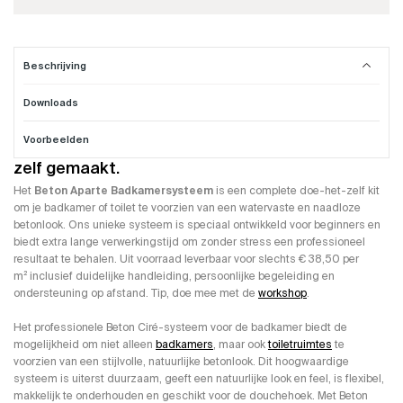
Beschrijving
Downloads
Badkamer Beton Cire compleet systeem
Voorbeelden
Een professionele Beton Ciré badkamer. Gewoon
zelf gemaakt.
Het
Beton Aparte Badkamersysteem
is een complete doe-het-zelf kit
om je badkamer of toilet te voorzien van een watervaste en naadloze
betonlook. Ons unieke systeem is speciaal ontwikkeld voor beginners en
biedt extra lange verwerkingstijd om zonder stress een professioneel
resultaat te behalen. Uit voorraad leverbaar voor slechts € 38,50 per
m² inclusief duidelijke handleiding, persoonlijke begeleiding en
ondersteuning op afstand. Tip, doe mee met de
workshop
.
Het professionele Beton Ciré-systeem voor de badkamer biedt de
mogelijkheid om niet alleen
badkamers
, maar ook
toiletruimtes
te
voorzien van een stijlvolle, natuurlijke betonlook. Dit hoogwaardige
systeem is uiterst duurzaam, geeft een natuurlijke look en feel, is flexibel,
makkelijk te onderhouden en geschikt voor de douchehoek. Met Beton