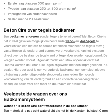
Eerste laag plaatsen 500 gram per m²
Tweede laag plaatsen 250 tot 400 gram per m²
Impregneren van onder naar boven
Sealen met de PU sealer mat
Beton Cire over tegels badkamer
Een
badkamer renoveren
zonder tegels te verwijderen? Met Beton Ciré is
het in veel gevallen mogelijk om bestaande
wand-
en
vloertegels
te
voorzien van een nieuwe naadloze betonlook. Wanneer de tegels stevig
vastzitten en de ondergrond correct wordt voorbereid, kan het systeem
direct over de bestaande tegelwand of tegelvloer worden opgebouwd. De
voegen worden vooraf uitgevlakt zodat een strak oppervlak ontstaat.
Daarna worden de Beton Ciré lagen afgewerkt met een impregneer en PU-
sealer. Hierdoor geef je een verouderde badkamer een compleet nieuwe
uitstraling zonder uitgebreide sloopwerkzaamheden. Een goede
voorbereiding van de ondergrond en een correcte verwerking blijven
daarbij de basis voor een mooi en duurzaam eindresultaat.
Veelgestelde vragen over ons
Badkamersysteem
Wanneer is Beton Ciré echt waterdicht in de badkamer?
Een materiaal is pas écht waterdicht als het bij de Karsten-buistest 0 mm