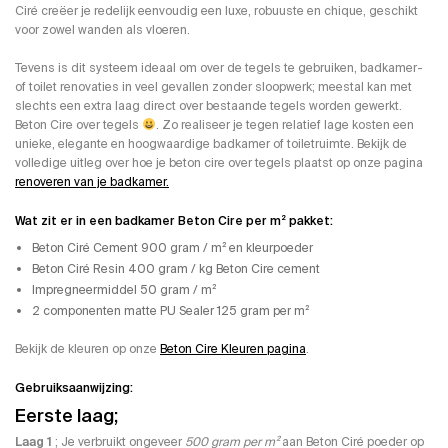
Ciré creëer je redelijk eenvoudig een luxe, robuuste en chique, geschikt
voor zowel wanden als vloeren.
Tevens is dit systeem ideaal om over de tegels te gebruiken, badkamer-
of toilet renovaties in veel gevallen zonder sloopwerk; meestal kan met
slechts een extra laag direct over bestaande tegels worden gewerkt.
Beton Cire over tegels
. Zo realiseer je tegen relatief lage kosten een
unieke, elegante en hoogwaardige badkamer of toiletruimte. Bekijk de
volledige uitleg over hoe je beton cire over tegels plaatst op onze pagina
renoveren van je badkamer.
Wat zit er in een badkamer Beton Cire per m² pakket:
Beton Ciré Cement 900 gram / m² en kleurpoeder
Beton Ciré Resin 400 gram / kg Beton Cire cement
Impregneermiddel 50 gram / m²
2 componenten matte PU Sealer 125 gram per m²
Bekijk de kleuren op onze
Beton Cire Kleuren pagina
.
Gebruiksaanwijzing:
Eerste laag;
Laag 1
; Je verbruikt ongeveer
500 gram per m²
aan Beton Ciré poeder op