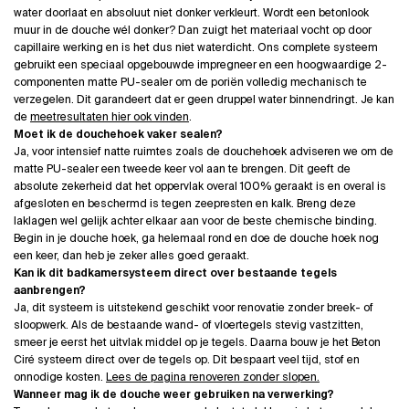
water doorlaat en absoluut niet donker verkleurt. Wordt een betonlook
muur in de douche wél donker? Dan zuigt het materiaal vocht op door
capillaire werking en is het dus niet waterdicht. Ons complete systeem
gebruikt een speciaal opgebouwde impregneer en een hoogwaardige 2-
componenten matte PU-sealer om de poriën volledig mechanisch te
verzegelen. Dit garandeert dat er geen druppel water binnendringt. Je kan
de
meetresultaten hier ook vinden
.
Moet ik de douchehoek vaker sealen?
Ja, voor intensief natte ruimtes zoals de douchehoek adviseren we om de
matte PU-sealer een tweede keer vol aan te brengen. Dit geeft de
absolute zekerheid dat het oppervlak overal 100% geraakt is en overal is
afgesloten en beschermd is tegen zeepresten en kalk. Breng deze
laklagen wel gelijk achter elkaar aan voor de beste chemische binding.
Begin in je douche hoek, ga helemaal rond en doe de douche hoek nog
een keer, dan heb je zeker alles goed geraakt.
Kan ik dit badkamersysteem direct over bestaande tegels
aanbrengen?
Ja, dit systeem is uitstekend geschikt voor renovatie zonder breek- of
sloopwerk. Als de bestaande wand- of vloertegels stevig vastzitten,
smeer je eerst het uitvlak middel op je tegels. Daarna bouw je het Beton
Ciré systeem direct over de tegels op. Dit bespaart veel tijd, stof en
onnodige kosten.
Lees de pagina renoveren zonder slopen.
Wanneer mag ik de douche weer gebruiken na verwerking?