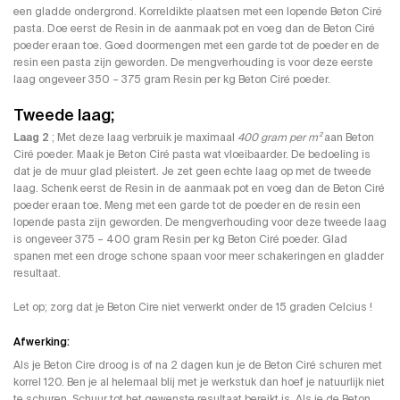
een gladde ondergrond. Korreldikte plaatsen met een lopende Beton Ciré
pasta. Doe eerst de Resin in de aanmaak pot en voeg dan de Beton Ciré
poeder eraan toe. Goed doormengen met een garde tot de poeder en de
resin een pasta zijn geworden. De mengverhouding is voor deze eerste
laag ongeveer 350 – 375 gram Resin per kg Beton Ciré poeder.
Tweede laag;
Laag 2
; Met deze laag verbruik je maximaal
400 gram per m²
aan Beton
Ciré poeder. Maak je Beton Ciré pasta wat vloeibaarder. De bedoeling is
dat je de muur glad pleistert. Je zet geen echte laag op met de tweede
laag. Schenk eerst de Resin in de aanmaak pot en voeg dan de Beton Ciré
poeder eraan toe. Meng met een garde tot de poeder en de resin een
lopende pasta zijn geworden. De mengverhouding voor deze tweede laag
is ongeveer 375 – 400 gram Resin per kg Beton Ciré poeder. Glad
spanen met een droge schone spaan voor meer schakeringen en gladder
resultaat.
Let op; zorg dat je Beton Cire niet verwerkt onder de 15 graden Celcius !
Afwerking:
Als je Beton Cire droog is of na 2 dagen kun je de Beton Ciré schuren met
korrel 120. Ben je al helemaal blij met je werkstuk dan hoef je natuurlijk niet
te schuren. Schuur tot het gewenste resultaat bereikt is. Als je de Beton