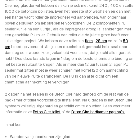
Cire nog gladder wil hebben dan kun je ook met korrel 240 , 400 en zelfs
1000 de betoncire polijsten. Even het meeste stof weghalen en dan met
een harige vacht roller de impregneer vol aanbrengen. Van onder naar
boven gebruiken om lek strepen te voorkomen. De 2 komponenten PU
sealer kun je na een uurtje , als de impregneer droog is, aanbrengen met
een geschikte PU roller. Gebruik een roller die de juiste grote heeft voor
jullie eigen project. We hebben deze rollers in
11cm
,
25 cm
en zelfs
50
cm
breed op voorraad. Als je een douchehoek gemaakt hebt seal daar
dan nog een tweede keer , zekerheid voor alles , dat je echt alles geraakt
hebt ! Doe deze laatste lagen in 1 dag om de beste chemische binding en
het beste resultaat te krijgen. Als er meer dan 12 uur tussen 2 lagen PU
sealer mat zitten moet je weer schuren met korrel 120 om aanhechting
van de nieuwe PU te garanderen. De PU is dan al te dicht om een
chemische aanhechting te verkrijgen.
2 dagen na het sealen is de Beton Ciré hard genoeg om de rest van de
badkamer of toilet voorzichtig te installeren. Na 6 dagen is het Beton Ciré
systeem volledig uitgehard en geschikt om te douchen. Lees voor meer
informatie onze
Beton Cire toilet
of de
Beton Cire badkamer pagina’s.
In het kort;
Wanden van je badkamer zijn glad