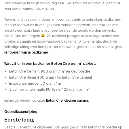
Ciré creëer je redelijk eenvoudig een luxe, robuuste en chique, geschikt
voor zowel wanden als vloeren.
Tevens is dit systeem ideaal om over de tegels te gebruiken, badkamer-
of toilet renovaties in veel gevallen zonder sloopwerk; meestal kan met
slechts een extra laag direct over bestaande tegels worden gewerkt.
Beton Cire over tegels
. Zo realiseer je tegen relatief lage kosten een
unieke, elegante en hoogwaardige badkamer of toiletruimte. Bekijk de
volledige uitleg over hoe je beton cire over tegels plaatst op onze pagina
renoveren van je badkamer.
Wat zit er in een badkamer Beton Cire per m² pakket:
Beton Ciré Cement 900 gram / m² en kleurpoeder
Beton Ciré Resin 400 gram / kg Beton Cire cement
Impregneermiddel 50 gram / m²
2 componenten matte PU Sealer 125 gram per m²
Bekijk de kleuren op onze
Beton Cire Kleuren pagina
.
Gebruiksaanwijzing:
Eerste laag;
Laag 1
; Je verbruikt ongeveer
500 gram per m²
aan Beton Ciré poeder op