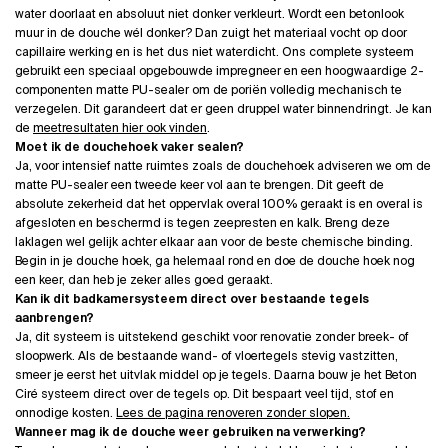
water doorlaat en absoluut niet donker verkleurt. Wordt een betonlook
muur in de douche wél donker? Dan zuigt het materiaal vocht op door
capillaire werking en is het dus niet waterdicht. Ons complete systeem
gebruikt een speciaal opgebouwde impregneer en een hoogwaardige 2-
componenten matte PU-sealer om de poriën volledig mechanisch te
verzegelen. Dit garandeert dat er geen druppel water binnendringt. Je kan
de
meetresultaten hier ook vinden
.
Moet ik de douchehoek vaker sealen?
Ja, voor intensief natte ruimtes zoals de douchehoek adviseren we om de
matte PU-sealer een tweede keer vol aan te brengen. Dit geeft de
absolute zekerheid dat het oppervlak overal 100% geraakt is en overal is
afgesloten en beschermd is tegen zeepresten en kalk. Breng deze
laklagen wel gelijk achter elkaar aan voor de beste chemische binding.
Begin in je douche hoek, ga helemaal rond en doe de douche hoek nog
een keer, dan heb je zeker alles goed geraakt.
Kan ik dit badkamersysteem direct over bestaande tegels
aanbrengen?
Ja, dit systeem is uitstekend geschikt voor renovatie zonder breek- of
sloopwerk. Als de bestaande wand- of vloertegels stevig vastzitten,
smeer je eerst het uitvlak middel op je tegels. Daarna bouw je het Beton
Ciré systeem direct over de tegels op. Dit bespaart veel tijd, stof en
onnodige kosten.
Lees de pagina renoveren zonder slopen.
Wanneer mag ik de douche weer gebruiken na verwerking?