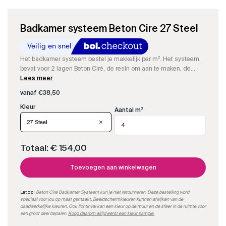
Badkamer systeem Beton Cire 27 Steel
Het badkamer systeem bestel je makkelijk per m². Het systeem
bevat voor 2 lagen Beton Ciré, de resin om aan te maken, de
kleurstof, impregneer en onze speciale matte PU-sealer.
Lees meer
vanaf
€
38,50
Aantal m²
27 Steel
Totaal:
€ 154,00
Toevoegen aan winkelwagen
Let op:
Beton Cire Badkamer Systeem kun je niet retourneren. Deze bestelling word
speciaal voor jou op maat gemaakt. Beeldschermkleuren kunnen afwijken van de
daadwerkelijke kleuren. Ook lichtinval kan een kleur op de muur en de sfeer in de ruimte voor
een groot deel bepalen.
Koop daarom altijd eerst een kleur sample.