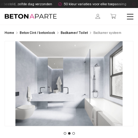
Skip
 besteld, zelfde dag verzonden
50 kleur variaties voor elke toepassing
A
to
content
Beton Aparte
Home
Beton Ciré / betonlook
Badkamer/ Toilet
Badkamer systeem