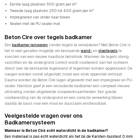
Eerste laag plaatsen 500 gram per m²
Tweede laag plaatsen 250 tot 400 gram per m²
Impregneren van onder naar boven
Sealen met de PU sealer mat
Beton Cire over tegels badkamer
Een
badkamer renoveren
zonder tegels te verwijderen? Met Beton Ciré is
het in veel gevallen mogelijk om bestaande
wand-
en
vloertegels
te
voorzien van een nieuwe naadloze betonlook. Wanneer de tegels stevig
vastzitten en de ondergrond correct wordt voorbereid, kan het systeem
direct over de bestaande tegelwand of tegelvloer worden opgebouwd. De
voegen worden vooraf uitgevlakt zodat een strak oppervlak ontstaat.
Daarna worden de Beton Ciré lagen afgewerkt met een impregneer en PU-
sealer. Hierdoor geef je een verouderde badkamer een compleet nieuwe
uitstraling zonder uitgebreide sloopwerkzaamheden. Een goede
voorbereiding van de ondergrond en een correcte verwerking blijven
daarbij de basis voor een mooi en duurzaam eindresultaat.
Veelgestelde vragen over ons
Badkamersysteem
Wanneer is Beton Ciré echt waterdicht in de badkamer?
Een materiaal is pas écht waterdicht als het bij de Karsten-buistest 0 mm