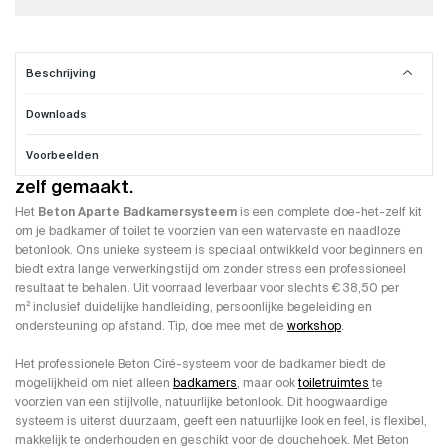
Beschrijving
Downloads
Badkamer Beton Cire compleet systeem
Voorbeelden
Een professionele Beton Ciré badkamer. Gewoon
zelf gemaakt.
Het
Beton Aparte Badkamersysteem
is een complete doe-het-zelf kit
om je badkamer of toilet te voorzien van een watervaste en naadloze
betonlook. Ons unieke systeem is speciaal ontwikkeld voor beginners en
biedt extra lange verwerkingstijd om zonder stress een professioneel
resultaat te behalen. Uit voorraad leverbaar voor slechts € 38,50 per
m² inclusief duidelijke handleiding, persoonlijke begeleiding en
ondersteuning op afstand. Tip, doe mee met de
workshop
.
Het professionele Beton Ciré-systeem voor de badkamer biedt de
mogelijkheid om niet alleen
badkamers
, maar ook
toiletruimtes
te
voorzien van een stijlvolle, natuurlijke betonlook. Dit hoogwaardige
systeem is uiterst duurzaam, geeft een natuurlijke look en feel, is flexibel,
makkelijk te onderhouden en geschikt voor de douchehoek. Met Beton