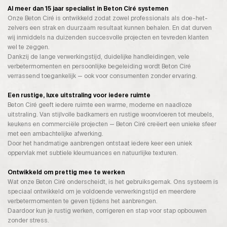
Al meer dan 15 jaar specialist in Beton Ciré systemen
Onze Beton Ciré is ontwikkeld zodat zowel professionals als doe-het-
zelvers een strak en duurzaam resultaat kunnen behalen. En dat durven
wij inmiddels na duizenden succesvolle projecten en tevreden klanten
wel te zeggen.
Dankzij de lange verwerkingstijd, duidelijke handleidingen, vele
verbetermomenten en persoonlijke begeleiding wordt Beton Ciré
verrassend toegankelijk — ook voor consumenten zonder ervaring.
Een rustige, luxe uitstraling voor iedere ruimte
Beton Ciré geeft iedere ruimte een warme, moderne en naadloze
uitstraling. Van stijlvolle badkamers en rustige woonvloeren tot meubels,
keukens en commerciële projecten — Beton Ciré creëert een unieke sfeer
met een ambachtelijke afwerking.
Door het handmatige aanbrengen ontstaat iedere keer een uniek
oppervlak met subtiele kleurnuances en natuurlijke texturen.
Ontwikkeld om prettig mee te werken
Wat onze Beton Ciré onderscheidt, is het gebruiksgemak. Ons systeem is
speciaal ontwikkeld om je voldoende verwerkingstijd en meerdere
verbetermomenten te geven tijdens het aanbrengen.
Daardoor kun je rustig werken, corrigeren en stap voor stap opbouwen
zonder stress.