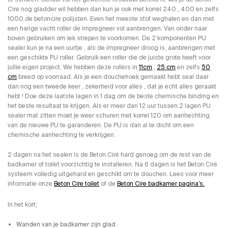
Cire nog gladder wil hebben dan kun je ook met korrel 240 , 400 en zelfs
1000 de betoncire polijsten. Even het meeste stof weghalen en dan met
een harige vacht roller de impregneer vol aanbrengen. Van onder naar
boven gebruiken om lek strepen te voorkomen. De 2 komponenten PU
sealer kun je na een uurtje , als de impregneer droog is, aanbrengen met
een geschikte PU roller. Gebruik een roller die de juiste grote heeft voor
jullie eigen project. We hebben deze rollers in
11cm
,
25 cm
en zelfs
50
cm
breed op voorraad. Als je een douchehoek gemaakt hebt seal daar
dan nog een tweede keer , zekerheid voor alles , dat je echt alles geraakt
hebt ! Doe deze laatste lagen in 1 dag om de beste chemische binding en
het beste resultaat te krijgen. Als er meer dan 12 uur tussen 2 lagen PU
sealer mat zitten moet je weer schuren met korrel 120 om aanhechting
van de nieuwe PU te garanderen. De PU is dan al te dicht om een
chemische aanhechting te verkrijgen.
2 dagen na het sealen is de Beton Ciré hard genoeg om de rest van de
badkamer of toilet voorzichtig te installeren. Na 6 dagen is het Beton Ciré
systeem volledig uitgehard en geschikt om te douchen. Lees voor meer
informatie onze
Beton Cire toilet
of de
Beton Cire badkamer pagina’s.
In het kort;
Wanden van je badkamer zijn glad