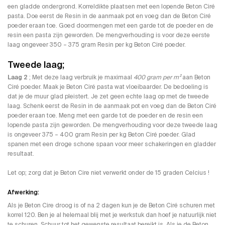
een gladde ondergrond. Korreldikte plaatsen met een lopende Beton Ciré
pasta. Doe eerst de Resin in de aanmaak pot en voeg dan de Beton Ciré
poeder eraan toe. Goed doormengen met een garde tot de poeder en de
resin een pasta zijn geworden. De mengverhouding is voor deze eerste
laag ongeveer 350 – 375 gram Resin per kg Beton Ciré poeder.
Tweede laag;
Laag 2
; Met deze laag verbruik je maximaal
400 gram per m²
aan Beton
Ciré poeder. Maak je Beton Ciré pasta wat vloeibaarder. De bedoeling is
dat je de muur glad pleistert. Je zet geen echte laag op met de tweede
laag. Schenk eerst de Resin in de aanmaak pot en voeg dan de Beton Ciré
poeder eraan toe. Meng met een garde tot de poeder en de resin een
lopende pasta zijn geworden. De mengverhouding voor deze tweede laag
is ongeveer 375 – 400 gram Resin per kg Beton Ciré poeder. Glad
spanen met een droge schone spaan voor meer schakeringen en gladder
resultaat.
Let op; zorg dat je Beton Cire niet verwerkt onder de 15 graden Celcius !
Afwerking:
Als je Beton Cire droog is of na 2 dagen kun je de Beton Ciré schuren met
korrel 120. Ben je al helemaal blij met je werkstuk dan hoef je natuurlijk niet
te schuren. Schuur tot het gewenste resultaat bereikt is. Als je de Beton