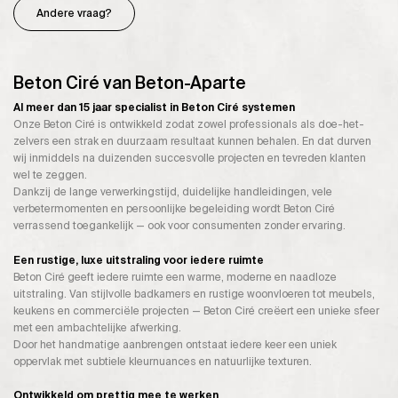
Andere vraag?
Beton Ciré van Beton-Aparte
Al meer dan 15 jaar specialist in Beton Ciré systemen
Onze Beton Ciré is ontwikkeld zodat zowel professionals als doe-het-
zelvers een strak en duurzaam resultaat kunnen behalen. En dat durven
wij inmiddels na duizenden succesvolle projecten en tevreden klanten
wel te zeggen.
Dankzij de lange verwerkingstijd, duidelijke handleidingen, vele
verbetermomenten en persoonlijke begeleiding wordt Beton Ciré
verrassend toegankelijk — ook voor consumenten zonder ervaring.
Een rustige, luxe uitstraling voor iedere ruimte
Beton Ciré geeft iedere ruimte een warme, moderne en naadloze
uitstraling. Van stijlvolle badkamers en rustige woonvloeren tot meubels,
keukens en commerciële projecten — Beton Ciré creëert een unieke sfeer
met een ambachtelijke afwerking.
Door het handmatige aanbrengen ontstaat iedere keer een uniek
oppervlak met subtiele kleurnuances en natuurlijke texturen.
Ontwikkeld om prettig mee te werken