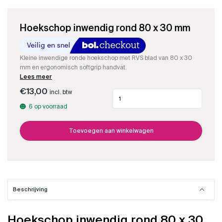
Hoekschop inwendig rond 80 x 30 mm
Kleine inwendige ronde hoekschop met RVS blad van 80 x 30
mm en ergonomisch softgrip handvat.
Lees meer
€
13,00
incl. btw
Hoekschop
inwendig
6 op voorraad
rond
80
x
Toevoegen aan winkelwagen
30
mm
aantal
Beschrijving
Hoekschop inwendig rond 80 x 30