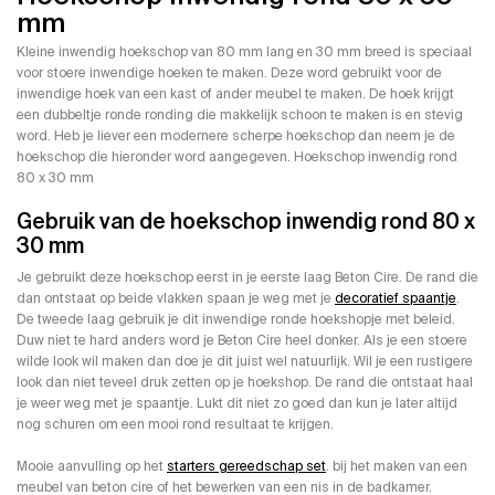
mm
Kleine inwendig hoekschop van 80 mm lang en 30 mm breed is speciaal
voor stoere inwendige hoeken te maken. Deze word gebruikt voor de
inwendige hoek van een kast of ander meubel te maken. De hoek krijgt
een dubbeltje ronde ronding die makkelijk schoon te maken is en stevig
word. Heb je liever een modernere scherpe hoekschop dan neem je de
hoekschop die hieronder word aangegeven. Hoekschop inwendig rond
80 x 30 mm
Gebruik van de hoekschop inwendig rond 80 x
30 mm
Je gebruikt deze hoekschop eerst in je eerste laag Beton Cire. De rand die
dan ontstaat op beide vlakken spaan je weg met je
decoratief spaantje
.
De tweede laag gebruik je dit inwendige ronde hoekshopje met beleid.
Duw niet te hard anders word je Beton Cire heel donker. Als je een stoere
wilde look wil maken dan doe je dit juist wel natuurlijk. Wil je een rustigere
look dan niet teveel druk zetten op je hoekshop. De rand die ontstaat haal
je weer weg met je spaantje. Lukt dit niet zo goed dan kun je later altijd
nog schuren om een mooi rond resultaat te krijgen.
Mooie aanvulling op het
starters gereedschap set
. bij het maken van een
meubel van beton cire of het bewerken van een nis in de badkamer.