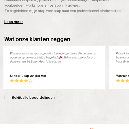
Daarnaast helpen wij je met duidelijke handleidingen, inspirerende
voorbeelden, workshops en persoonlijk advies.
Zo begeleiden wij je stap voor stap naar een professioneel eindresultaat.
Lees meer
Wat onze klanten zeggen
Was leerzaam en vooral gezellig. Lieve jonge dame die de cursus
Patrick i
goed en op een leuke wijze begeleide
! Zeker een aanrader om
betonprod
deze cursus bij Beton Aparte te volgen.
hebt. En d
Sander-Jaap van der Hof
Maarten 
Bekijk alle beoordelingen