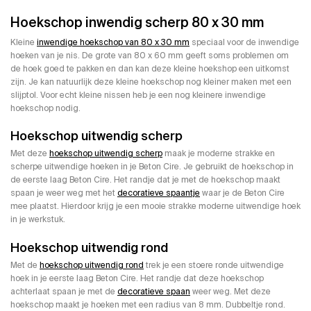
Hoekschop inwendig scherp 80 x 30 mm
Kleine
inwendige hoekschop van 80 x 30 mm
speciaal voor de inwendige
hoeken van je nis. De grote van 80 x 60 mm geeft soms problemen om
de hoek goed te pakken en dan kan deze kleine hoekshop een uitkomst
zijn. Je kan natuurlijk deze kleine hoekschop nog kleiner maken met een
slijptol. Voor echt kleine nissen heb je een nog kleinere inwendige
hoekschop nodig.
Hoekschop uitwendig scherp
Met deze
hoekschop uitwendig scherp
maak je moderne strakke en
scherpe uitwendige hoeken in je Beton Cire. Je gebruikt de hoekschop in
de eerste laag Beton Cire. Het randje dat je met de hoekschop maakt
spaan je weer weg met het
decoratieve spaantje
waar je de Beton Cire
mee plaatst. Hierdoor krijg je een mooie strakke moderne uitwendige hoek
in je werkstuk.
Hoekschop uitwendig rond
Met de
hoekschop uitwendig rond
trek je een stoere ronde uitwendige
hoek in je eerste laag Beton Cire. Het randje dat deze hoekschop
achterlaat spaan je met de
decoratieve spaan
weer weg. Met deze
hoekschop maakt je hoeken met een radius van 8 mm. Dubbeltje rond.