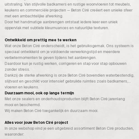
uitstraling. Van stijlvolle badkamers en rustige woonvloeren tot meubels,
keukens en commerciële projecten — Beton Ciré creëert een unieke sfeer
met een ambachtelijke afwerking.
Door het handmatige aanbrengen ontstaat iedere keer een uniek
oppervlak met subtiele kleurnuances en natuurlijke texturen.
Ontwikkeld om prettig mee te werken
Wat onze Beton Ciré onderscheidt, is het gebruiksgemak. Ons systeem is
speciaal ontwikkeld om je voldoende verwerkingstijd en meerdere
verbetermomenten te geven tijdens het aanbrengen.
Daardoor kun je rustig werken, corrigeren en stap voor stap opbouwen
zonder stress.
Dankzij de sterke afwerking is onze Beton Ciré bovendien waterbestendig,
slijtvast en geschikt voor intensief gebruikte ruimtes zoals badkamers,
vloeren en keukens.
Duurzaam mooi, ook op lange termijn
Met onze sealers en onderhoudsproducten blijft Beton Ciré jarenlang
mooi en beschermd.
Wij maken Beton Ciré toegankelijk én duurzaam mooi.
Alles voor jouw Beton Ciré project
In onze webshop vind je een uitgebreid assortiment Beton Ciré producten,
waaronder: