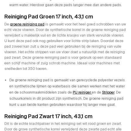
warm water. Hierdoor gaan deze pads langer mee dan andere pads.
Reiniging Pad Groen 17 inch, 43,1 cm
De
groene reiniging pad
is gemaakt voor het heel goed schrobben van uw
echt vieze vloeren. Door de synthetische korrel in de groene reiniging pad
verwijdert u makkelijk vuil en de lichte krasjes van sterk vervuilde vloeren.
U kunt deze pad ook nog gebruiken voor lichte strip taken. Doordat deze
pad zoveel kan zult u deze pad veel gebruiken bij de reiniging van vuile
vloeren. Het echte strippen van uw vloer doet u natuurlijk met de reiniging
pad zwart. Deze groene reiniging pad is voor gebruik op een standaard
een schijf machine of zuig schrob machine. Ideaal voor machines met
snelheden tot 350 toeren.
De groene reiniging pad is gemaakt van gerecyclede polyester vezels
en synthetische lijmen op waterbasis die samen werken met het water
en de schoonmaakmiddelen zoals de
PU reiniger
en de
Stripper
. De
schuurkorrels in dit product zijn synthetisch. De groene reiniging pad
kunt u aan beide kanten gebruiken waardoor hij langer mee gaat.
Reiniging Pad Zwart 17 inch, 43,1 cm
Dit is de echte krachtpatser in het reiniging set wit rood groen en zwart.
Door de grove synthetische korrel verwijderd deze zwarte pad echt alle