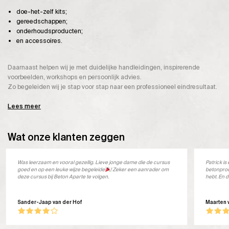
doe-het-zelf kits;
gereedschappen;
onderhoudsproducten;
en accessoires.
Daarnaast helpen wij je met duidelijke handleidingen, inspirerende
voorbeelden, workshops en persoonlijk advies.
Zo begeleiden wij je stap voor stap naar een professioneel eindresultaat.
Lees meer
Wat onze klanten zeggen
Was leerzaam en vooral gezellig. Lieve jonge dame die de cursus
Patrick i
goed en op een leuke wijze begeleide
! Zeker een aanrader om
betonprod
deze cursus bij Beton Aparte te volgen.
hebt. En d
Sander-Jaap van der Hof
Maarten 