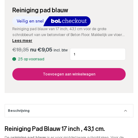
Reiniging pad blauw
Reiniging pad blauw van 17 inch, 43,1 cm voor de grote
schrobbeurt van uw betonvloer of Beton Floor. Makkelijk uw vloer
eens goed schrobben met deze blauwe pad onder uw machine.
Lees meer
Misschien is de complete set ook iets voor u !!
Oorspronkelijke
Huidige
€
18,35
€
9,05
incl. btw
Reiniging
prijs
prijs
pad
was:
is:
25 op voorraad
blauw
€18,35.
€9,05.
aantal
Toevoegen aan winkelwagen
Beschrijving
Reiniging Pad Blauw 17 inch , 43,1 cm.
De
reiniging pad blauw
is er voor middelzware schrobtaken. Voor de