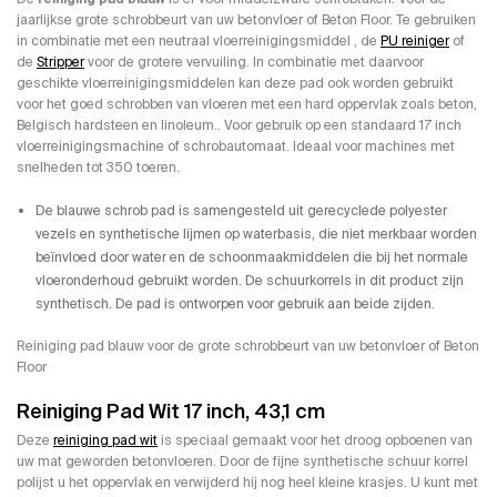
jaarlijkse grote schrobbeurt van uw betonvloer of Beton Floor. Te gebruiken
in combinatie met een neutraal vloerreinigingsmiddel , de
PU reiniger
of
de
Stripper
voor de grotere vervuiling. In combinatie met daarvoor
geschikte vloerreinigingsmiddelen kan deze pad ook worden gebruikt
voor het goed schrobben van vloeren met een hard oppervlak zoals beton,
Belgisch hardsteen en linoleum.. Voor gebruik op een standaard 17 inch
vloerreinigingsmachine of schrobautomaat. Ideaal voor machines met
snelheden tot 350 toeren.
De blauwe schrob pad is samengesteld uit gerecyclede polyester
vezels en synthetische lijmen op waterbasis, die niet merkbaar worden
beïnvloed door water en de schoonmaakmiddelen die bij het normale
vloeronderhoud gebruikt worden. De schuurkorrels in dit product zijn
synthetisch. De pad is ontworpen voor gebruik aan beide zijden.
Reiniging pad blauw voor de grote schrobbeurt van uw betonvloer of Beton
Floor
Reiniging Pad Wit 17 inch, 43,1 cm
Deze
reiniging pad wit
is speciaal gemaakt voor het droog opboenen van
uw mat geworden betonvloeren. Door de fijne synthetische schuur korrel
polijst u het oppervlak en verwijderd hij nog heel kleine krasjes. U kunt met