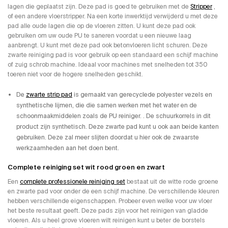
lagen die geplaatst zijn. Deze pad is goed te gebruiken met de
Stripper
,
of een andere vloerstripper. Na een korte inwerktijd verwijderd u met deze
pad alle oude lagen die op de vloeren zitten. U kunt deze pad ook
gebruiken om uw oude PU te saneren voordat u een nieuwe laag
aanbrengt. U kunt met deze pad ook betonvloeren licht schuren. Deze
zwarte reiniging pad is voor gebruik op een standaard een schijf machine
of zuig schrob machine. Ideaal voor machines met snelheden tot 350
toeren niet voor de hogere snelheden geschikt.
De
zwarte strip pad
is gemaakt van gerecyclede polyester vezels en
synthetische lijmen, die die samen werken met het water en de
schoonmaakmiddelen zoals de PU reiniger. . De schuurkorrels in dit
product zijn synthetisch. Deze zwarte pad kunt u ook aan beide kanten
gebruiken. Deze zal meer slijten doordat u hier ook de zwaarste
werkzaamheden aan het doen bent.
Complete reiniging set wit rood groen en zwart
Een
complete professionele reiniging set
bestaat uit de witte rode groene
en zwarte pad voor onder de een schijf machine. De verschillende kleuren
hebben verschillende eigenschappen. Probeer even welke voor uw vloer
het beste resultaat geeft. Deze pads zijn voor het reinigen van gladde
vloeren. Als u heel grove vloeren wilt reinigen kunt u beter de borstels