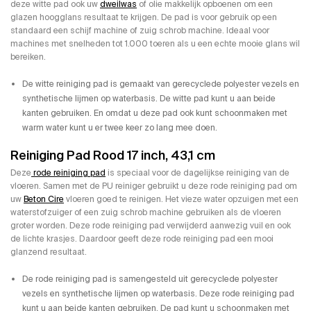
deze witte pad ook uw
dweilwas
of olie makkelijk opboenen om een
glazen hoogglans resultaat te krijgen. De pad is voor gebruik op een
standaard een schijf machine of zuig schrob machine. Ideaal voor
machines met snelheden tot 1.000 toeren als u een echte mooie glans wil
bereiken.
De witte reiniging pad is gemaakt van gerecyclede polyester vezels en
synthetische lijmen op waterbasis. De witte pad kunt u aan beide
kanten gebruiken. En omdat u deze pad ook kunt schoonmaken met
warm water kunt u er twee keer zo lang mee doen.
Reiniging Pad Rood 17 inch, 43,1 cm
Deze
rode reiniging pad
is speciaal voor de dagelijkse reiniging van de
vloeren. Samen met de PU reiniger gebruikt u deze rode reiniging pad om
uw
Beton Cire
vloeren goed te reinigen. Het vieze water opzuigen met een
waterstofzuiger of een zuig schrob machine gebruiken als de vloeren
groter worden. Deze rode reiniging pad verwijderd aanwezig vuil en ook
de lichte krasjes. Daardoor geeft deze rode reiniging pad een mooi
glanzend resultaat.
De rode reiniging pad is samengesteld uit gerecyclede polyester
vezels en synthetische lijmen op waterbasis. Deze rode reiniging pad
kunt u aan beide kanten gebruiken. De pad kunt u schoonmaken met