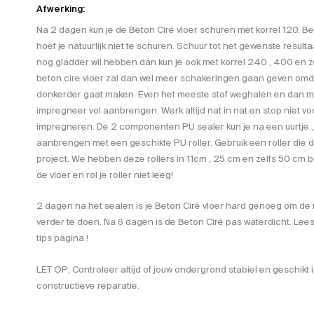
Afwerking:
Na 2 dagen kun je de Beton Ciré vloer schuren met korrel 120. Ben
hoef je natuurlijk niet te schuren. Schuur tot het gewenste resultaa
nog gladder wil hebben dan kun je ook met korrel 240 , 400 en ze
beton cire vloer zal dan wel meer schakeringen gaan geven omdat
donkerder gaat maken. Even het meeste stof weghalen en dan met
impregneer vol aanbrengen. Werk altijd nat in nat en stop niet vo
impregneren. De 2 componenten PU sealer kun je na een uurtje ,
aanbrengen met een geschikte PU roller. Gebruik een roller die de 
project. We hebben deze rollers in 11cm , 25 cm en zelfs 50 cm b
de vloer en rol je roller niet leeg!
2 dagen na het sealen is je Beton Ciré vloer hard genoeg om de
verder te doen. Na 6 dagen is de Beton Ciré pas waterdicht. Lee
tips pagina !
LET OP; Controleer altijd of jouw ondergrond stabiel en geschikt 
constructieve reparatie.