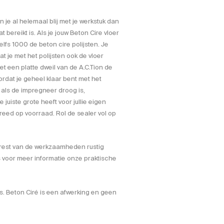
 je al helemaal blij met je werkstuk dan
t bereikt is. Als je jouw Beton Cire vloer
lfs 1000 de beton cire polijsten. Je
 je met het polijsten ook de vloer
 een platte dweil van de A.C.Tion de
ordat je geheel klaar bent met het
 als de impregneer droog is,
juiste grote heeft voor jullie eigen
reed op voorraad. Rol de sealer vol op
 rest van de werkzaamheden rustig
s voor meer informatie onze praktische
is. Beton Ciré is een afwerking en geen