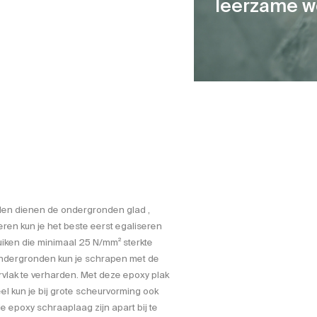
leerzame w
ullen dienen de ondergronden glad ,
eren kun je het beste eerst egaliseren
uiken die minimaal 25 N/mm² sterkte
ondergronden kun je schrapen met de
vlak te verharden. Met deze epoxy plak
l kun je bij grote scheurvorming ook
epoxy schraaplaag zijn apart bij te