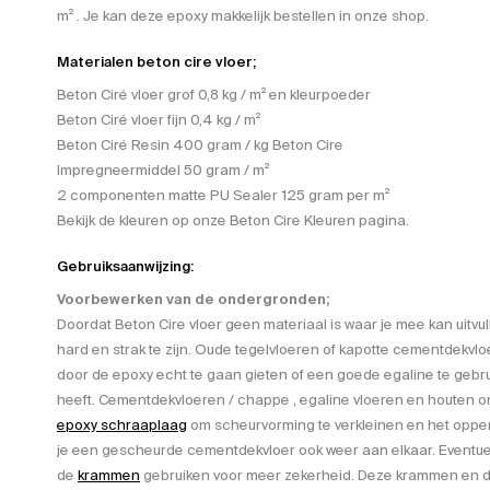
m² . Je kan deze epoxy makkelijk bestellen in onze shop.
Materialen beton cire vloer;
Beton Ciré vloer grof 0,8 kg / m² en kleurpoeder
Beton Ciré vloer fijn 0,4 kg / m²
Beton Ciré Resin 400 gram / kg Beton Cire
Impregneermiddel 50 gram / m²
2 componenten matte PU Sealer 125 gram per m²
Bekijk de kleuren op onze Beton Cire Kleuren pagina.
Gebruiksaanwijzing:
Voorbewerken van de ondergronden;
Doordat Beton Cire vloer geen materiaal is waar je mee kan uitv
hard en strak te zijn. Oude tegelvloeren of kapotte cementdekvlo
door de epoxy echt te gaan gieten of een goede egaline te gebr
heeft. Cementdekvloeren / chappe , egaline vloeren en houten 
epoxy schraaplaag
om scheurvorming te verkleinen en het opper
je een gescheurde cementdekvloer ook weer aan elkaar. Eventuee
de
krammen
gebruiken voor meer zekerheid. Deze krammen en de 