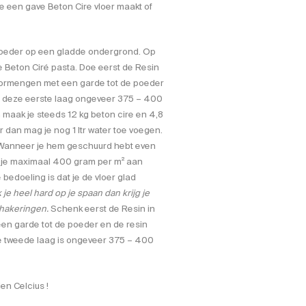
e een gave Beton Cire vloer maakt of
 poeder op een gladde ondergrond. Op
e Beton Ciré pasta. Doe eerst de Resin
oormengen met een garde tot de poeder
r deze eerste laag ongeveer 375 – 400
n maak je steeds 12 kg beton cire en 4,8
r dan mag je nog 1 ltr water toe voegen.
 Wanneer je hem geschuurd hebt even
ik je maximaal 400 gram per m² aan
bedoeling is dat je de vloer glad
k je heel hard op je spaan dan krijg je
chakeringen.
Schenk eerst de Resin in
en garde tot de poeder en de resin
e tweede laag is ongeveer 375 – 400
den Celcius !