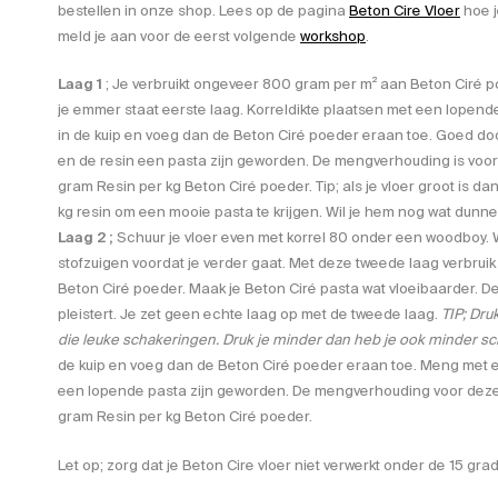
bestellen in onze shop. Lees op de pagina
Beton Cire Vloer
hoe j
meld je aan voor de eerst volgende
workshop
.
Laag 1
; Je verbruikt ongeveer 800 gram per m² aan Beton Ciré
je emmer staat eerste laag. Korreldikte plaatsen met een lopend
in de kuip en voeg dan de Beton Ciré poeder eraan toe. Goed d
en de resin een pasta zijn geworden. De mengverhouding is voo
gram Resin per kg Beton Ciré poeder. Tip; als je vloer groot is da
kg resin om een mooie pasta te krijgen. Wil je hem nog wat dunne
Laag 2 ;
Schuur je vloer even met korrel 80 onder een woodboy.
stofzuigen voordat je verder gaat. Met deze tweede laag verbru
Beton Ciré poeder. Maak je Beton Ciré pasta wat vloeibaarder. De 
pleistert. Je zet geen echte laag op met de tweede laag.
TIP; Dru
die leuke schakeringen. Druk je minder dan heb je ook minder s
de kuip en voeg dan de Beton Ciré poeder eraan toe. Meng met e
een lopende pasta zijn geworden. De mengverhouding voor dez
gram Resin per kg Beton Ciré poeder.
Let op; zorg dat je Beton Cire vloer niet verwerkt onder de 15 gra