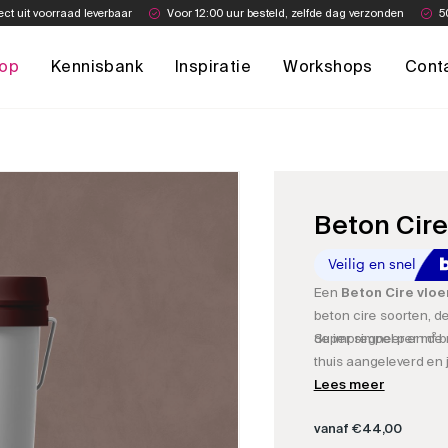
ect uit voorraad leverbaar
Voor 12:00 uur besteld, zelfde dag verzonden
5
op
Kennisbank
Inspiratie
Workshops
Cont
Beton Cire
Een
Beton Cire vloe
beton cire soorten, d
de impregneer en de 
Super simpel per m² be
thuis aangeleverd en j
Lees meer
vanaf
€
44,00