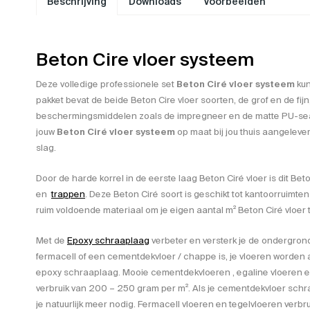
Beschrijving
Downloads
Voorbeelden
Beton Cire vloer systeem
Deze volledige professionele set
Beton Ciré vloer systeem
kun
pakket bevat de beide Beton Cire vloer soorten, de grof en de fijn,
beschermingsmiddelen zoals de impregneer en de matte PU-sealer
jouw
Beton Ciré vloer systeem
op maat bij jou thuis aangelever
slag.
Door de harde korrel in de eerste laag Beton Ciré vloer is dit Be
en
trappen
. Deze Beton Ciré soort is geschikt tot kantoorruimten
ruim voldoende materiaal om je eigen aantal m² Beton Ciré vloer
Met de
Epoxy schraaplaag
verbeter en versterk je de ondergrond. 
fermacell of een cementdekvloer / chappe is, je vloeren worden al
epoxy schraaplaag. Mooie cementdekvloeren , egaline vloeren 
verbruik van 200 – 250 gram per m². Als je cementdekvloer schraa
je natuurlijk meer nodig. Fermacell vloeren en tegelvloeren verbr