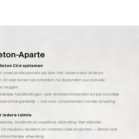
eton-Aparte
n Beton Ciré systemen
t zowel professionals als doe-het-zelvers een strak en
. En dat durven wij inmiddels na duizenden succesvolle
te zeggen.
duidelijke handleidingen, vele verbetermomenten en persoonlijke
assend toegankelijk — ook voor consumenten zonder ervaring.
or iedere ruimte
warme, moderne en naadloze uitstraling. Van stijlvolle
 tot meubels, keukens en commerciële projecten — Beton Ciré
mbachtelijke afwerking.