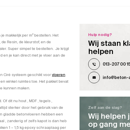
Hulp nodig?
 je makkelijk per m² bestellen. Het
Wij staan kl
 de Resin, de kleurstof, en de
. Super simpel te bestellen. Je krijgt
helpen
d en je kan direct met je vloer aan de
013-207 00 1
ton Ciré systeem geschikt voor
vloeren
info@beton-a
 en winkel ruimtes toe. Het pakket bevat
 te kunnen maken.
Of dit nu hout , MDF , tegels ,
tijd sterker door het gebruik van de
Zelf aan de slag?
Wij helpen 
en gladde betonvloeren hebben een
l , zanderig of zelfs kapot is dan heb
op gang me
uiken 1 – 1,5 kg epoxy schraaplaag per