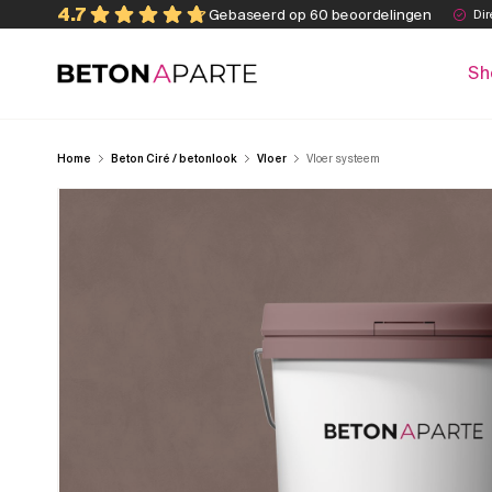
Skip
4.7
Gebaseerd op 60 beoordelingen
Dir
to
content
Sh
Beton Aparte
Home
Beton Ciré / betonlook
Vloer
Vloer systeem