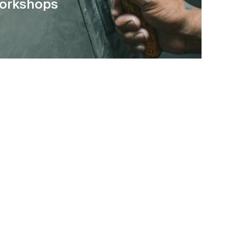
orkshops