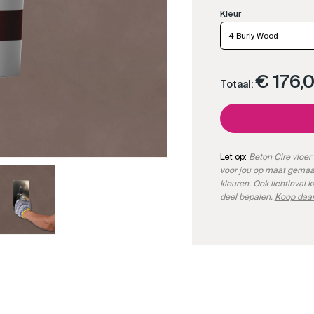
4 Burly Wood
€ 176,
Totaal:
Let op:
Beton Cire vloer 
voor jou op maat gemaa
kleuren. Ook lichtinval 
deel bepalen.
Koop daar