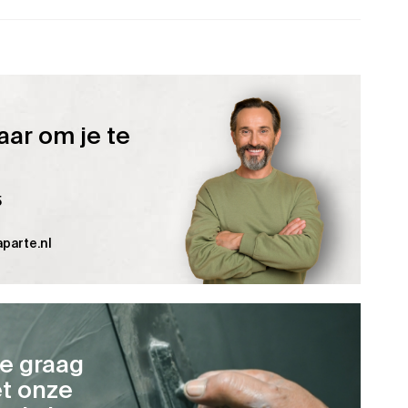
aar om je te
5
parte.nl
je graag
t onze