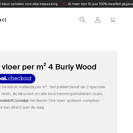
0 kleur variaties voor elke toepassing
Al meer dan 15 jaar 100% kwaliteit gegar
act
 vloer per m² 4 Burly Wood
r
bestel je makkelijk per m². Het pakket bevat de 2 speciale
e resin, de kleurstof, en alle beschermingsmiddelen zoals
matte PU sealer.
stellen, je krijgt het Beton Ciré vloer systeem compleet
e kan direct aan de slag.