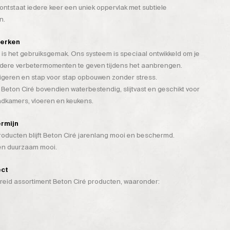
tstaat iedere keer een uniek oppervlak met subtiele
n.
werken
is het gebruiksgemak. Ons systeem is speciaal ontwikkeld om je
rdere verbetermomenten te geven tijdens het aanbrengen.
rigeren en stap voor stap opbouwen zonder stress.
 Beton Ciré bovendien waterbestendig, slijtvast en geschikt voor
badkamers, vloeren en keukens.
ermijn
ducten blijft Beton Ciré jarenlang mooi en beschermd.
 én duurzaam mooi.
ect
breid assortiment Beton Ciré producten, waaronder: