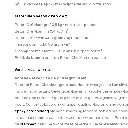
m² . Je kan deze epoxy makkelijk bestellen in onze shop.
Materialen beton cire vloer;
Beton Ciré vloer grof 0,8 kg / m² en kleurpoeder
Beton Ciré vloer fijn 0,4 kg / m²
Beton Ciré Resin 400 gram / kg Beton Cire
Impregneermiddel 50 gram / m²
2 componenten matte PU Sealer 125 gram per m²
Bekijk de kleuren op onze Beton Cire Kleuren pagina.
Gebruiksaanwijzing:
Voorbewerken van de ondergronden;
Doordat Beton Cire vloer geen materiaal is waar je mee kan uitv
hard en strak te zijn. Oude tegelvloeren of kapotte cementdekvlo
door de epoxy echt te gaan gieten of een goede egaline te gebr
heeft. Cementdekvloeren / chappe , egaline vloeren en houten 
epoxy schraaplaag
om scheurvorming te verkleinen en het opper
je een gescheurde cementdekvloer ook weer aan elkaar. Eventuee
de
krammen
gebruiken voor meer zekerheid. Deze krammen en de 