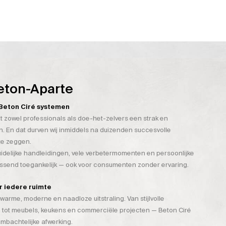
eton-Aparte
n Beton Ciré systemen
t zowel professionals als doe-het-zelvers een strak en
. En dat durven wij inmiddels na duizenden succesvolle
te zeggen.
duidelijke handleidingen, vele verbetermomenten en persoonlijke
assend toegankelijk — ook voor consumenten zonder ervaring.
or iedere ruimte
warme, moderne en naadloze uitstraling. Van stijlvolle
 tot meubels, keukens en commerciële projecten — Beton Ciré
mbachtelijke afwerking.