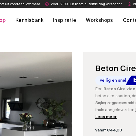
ect uit voorraad leverbaar
Voor 12:00 uur besteld, zelfde dag verzonden
5
op
Kennisbank
Inspiratie
Workshops
Cont
Beton Cire
Een
Beton Cire vloe
beton cire soorten, d
de impregneer en de 
Super simpel per m² be
thuis aangeleverd en j
Lees meer
vanaf
€
44,00