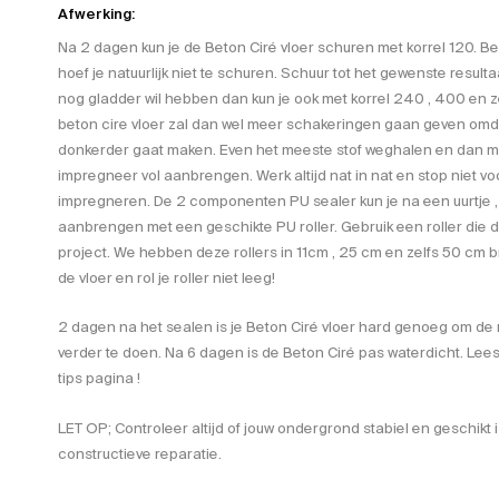
Afwerking:
Na 2 dagen kun je de Beton Ciré vloer schuren met korrel 120. Ben
hoef je natuurlijk niet te schuren. Schuur tot het gewenste resultaa
nog gladder wil hebben dan kun je ook met korrel 240 , 400 en ze
beton cire vloer zal dan wel meer schakeringen gaan geven omdat
donkerder gaat maken. Even het meeste stof weghalen en dan met
impregneer vol aanbrengen. Werk altijd nat in nat en stop niet vo
impregneren. De 2 componenten PU sealer kun je na een uurtje ,
aanbrengen met een geschikte PU roller. Gebruik een roller die de 
project. We hebben deze rollers in 11cm , 25 cm en zelfs 50 cm b
de vloer en rol je roller niet leeg!
2 dagen na het sealen is je Beton Ciré vloer hard genoeg om de
verder te doen. Na 6 dagen is de Beton Ciré pas waterdicht. Lee
tips pagina !
LET OP; Controleer altijd of jouw ondergrond stabiel en geschikt 
constructieve reparatie.