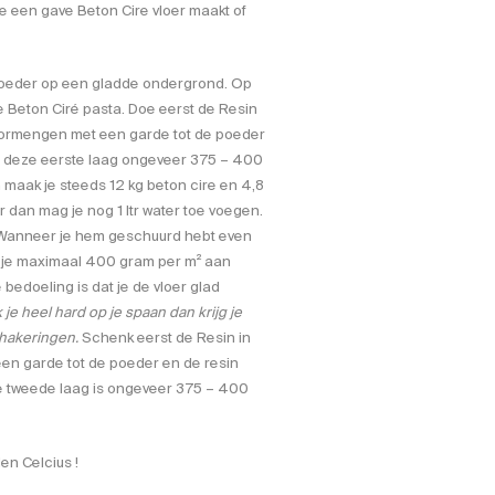
e een gave Beton Cire vloer maakt of
 poeder op een gladde ondergrond. Op
e Beton Ciré pasta. Doe eerst de Resin
oormengen met een garde tot de poeder
r deze eerste laag ongeveer 375 – 400
n maak je steeds 12 kg beton cire en 4,8
r dan mag je nog 1 ltr water toe voegen.
 Wanneer je hem geschuurd hebt even
ik je maximaal 400 gram per m² aan
bedoeling is dat je de vloer glad
k je heel hard op je spaan dan krijg je
chakeringen.
Schenk eerst de Resin in
en garde tot de poeder en de resin
e tweede laag is ongeveer 375 – 400
den Celcius !