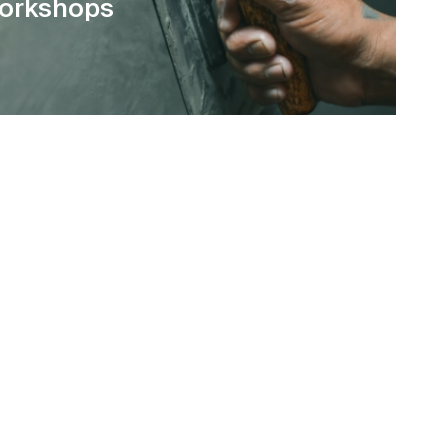
orkshops