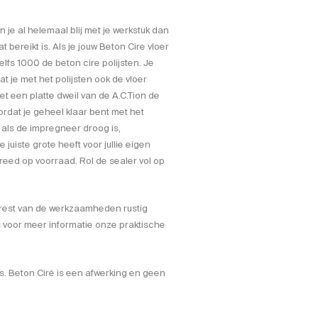
 je al helemaal blij met je werkstuk dan
t bereikt is. Als je jouw Beton Cire vloer
lfs 1000 de beton cire polijsten. Je
 je met het polijsten ook de vloer
 een platte dweil van de A.C.Tion de
ordat je geheel klaar bent met het
 als de impregneer droog is,
juiste grote heeft voor jullie eigen
reed op voorraad. Rol de sealer vol op
 rest van de werkzaamheden rustig
s voor meer informatie onze praktische
is. Beton Ciré is een afwerking en geen