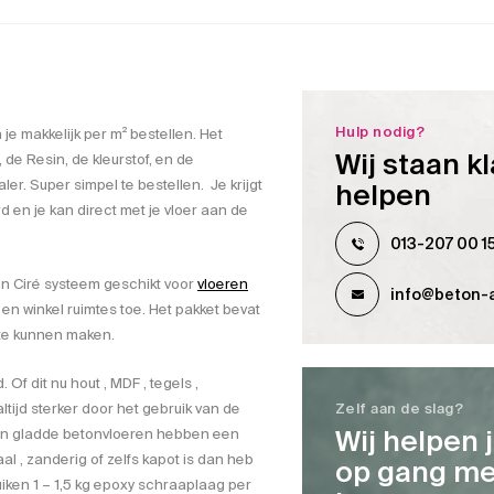
Hulp nodig?
 je makkelijk per m² bestellen. Het
Wij staan kl
 de Resin, de kleurstof, en de
. Super simpel te bestellen. Je krijgt
helpen
d en je kan direct met je vloer aan de
013-207 00 1
ton Ciré systeem geschikt voor
vloeren
info@beton-a
 en winkel ruimtes toe. Het pakket bevat
 te kunnen maken.
Of dit nu hout , MDF , tegels ,
tijd sterker door het gebruik van de
Zelf aan de slag?
Wij helpen 
en gladde betonvloeren hebben een
l , zanderig of zelfs kapot is dan heb
op gang me
uiken 1 – 1,5 kg epoxy schraaplaag per