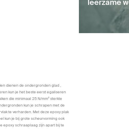
leerzame w
ullen dienen de ondergronden glad ,
eren kun je het beste eerst egaliseren
uiken die minimaal 25 N/mm² sterkte
ondergronden kun je schrapen met de
vlak te verharden. Met deze epoxy plak
l kun je bij grote scheurvorming ook
epoxy schraaplaag zijn apart bij te