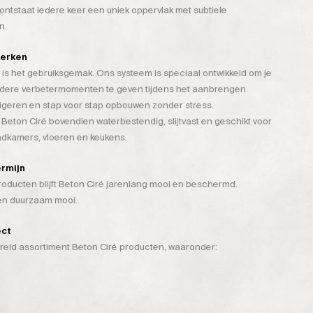
tstaat iedere keer een uniek oppervlak met subtiele
n.
werken
is het gebruiksgemak. Ons systeem is speciaal ontwikkeld om je
rdere verbetermomenten te geven tijdens het aanbrengen.
rigeren en stap voor stap opbouwen zonder stress.
 Beton Ciré bovendien waterbestendig, slijtvast en geschikt voor
badkamers, vloeren en keukens.
ermijn
ducten blijft Beton Ciré jarenlang mooi en beschermd.
 én duurzaam mooi.
ect
breid assortiment Beton Ciré producten, waaronder: