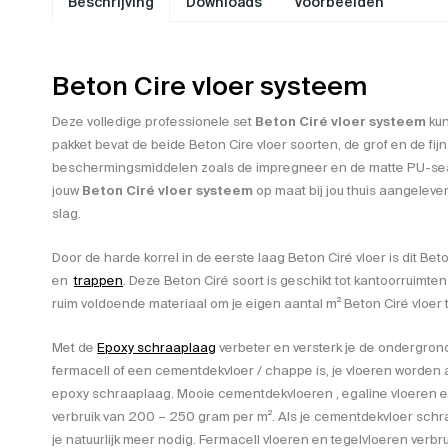
Beschrijving
Downloads
Voorbeelden
Beton Cire vloer systeem
Deze volledige professionele set
Beton Ciré vloer systeem
kun
pakket bevat de beide Beton Cire vloer soorten, de grof en de fijn,
beschermingsmiddelen zoals de impregneer en de matte PU-sealer
jouw
Beton Ciré vloer systeem
op maat bij jou thuis aangelever
slag.
Door de harde korrel in de eerste laag Beton Ciré vloer is dit Be
en
trappen
. Deze Beton Ciré soort is geschikt tot kantoorruimten
ruim voldoende materiaal om je eigen aantal m² Beton Ciré vloer
Met de
Epoxy schraaplaag
verbeter en versterk je de ondergrond. 
fermacell of een cementdekvloer / chappe is, je vloeren worden al
epoxy schraaplaag. Mooie cementdekvloeren , egaline vloeren 
verbruik van 200 – 250 gram per m². Als je cementdekvloer schraa
je natuurlijk meer nodig. Fermacell vloeren en tegelvloeren verbr