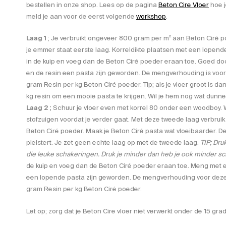
bestellen in onze shop. Lees op de pagina
Beton Cire Vloer
hoe j
meld je aan voor de eerst volgende
workshop
.
Laag 1
; Je verbruikt ongeveer 800 gram per m² aan Beton Ciré
je emmer staat eerste laag. Korreldikte plaatsen met een lopend
in de kuip en voeg dan de Beton Ciré poeder eraan toe. Goed d
en de resin een pasta zijn geworden. De mengverhouding is voo
gram Resin per kg Beton Ciré poeder. Tip; als je vloer groot is da
kg resin om een mooie pasta te krijgen. Wil je hem nog wat dunne
Laag 2 ;
Schuur je vloer even met korrel 80 onder een woodboy.
stofzuigen voordat je verder gaat. Met deze tweede laag verbru
Beton Ciré poeder. Maak je Beton Ciré pasta wat vloeibaarder. De 
pleistert. Je zet geen echte laag op met de tweede laag.
TIP; Dru
die leuke schakeringen. Druk je minder dan heb je ook minder s
de kuip en voeg dan de Beton Ciré poeder eraan toe. Meng met e
een lopende pasta zijn geworden. De mengverhouding voor dez
gram Resin per kg Beton Ciré poeder.
Let op; zorg dat je Beton Cire vloer niet verwerkt onder de 15 gra