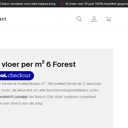
0 kleur variaties voor elke toepassing
Al meer dan 15 jaar 100% kwaliteit gegar
act
 vloer per m² 6 Forest
r
bestel je makkelijk per m². Het pakket bevat de 2 speciale
e resin, de kleurstof, en alle beschermingsmiddelen zoals
matte PU sealer.
stellen, je krijgt het Beton Ciré vloer systeem compleet
e kan direct aan de slag.