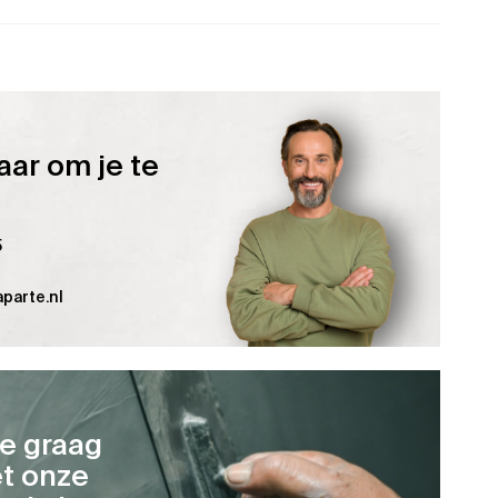
aar om je te
5
parte.nl
je graag
t onze