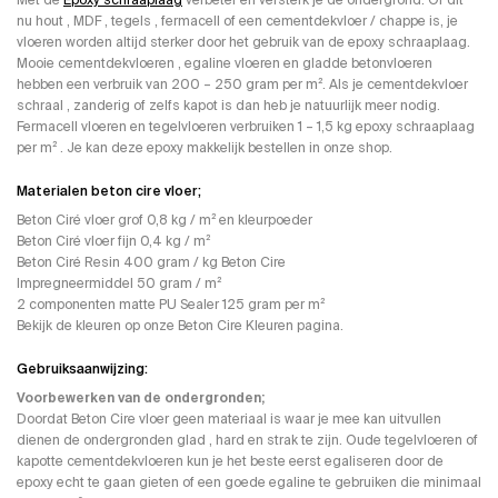
nu hout , MDF , tegels , fermacell of een cementdekvloer / chappe is, je
vloeren worden altijd sterker door het gebruik van de epoxy schraaplaag.
Mooie cementdekvloeren , egaline vloeren en gladde betonvloeren
hebben een verbruik van 200 – 250 gram per m². Als je cementdekvloer
schraal , zanderig of zelfs kapot is dan heb je natuurlijk meer nodig.
Fermacell vloeren en tegelvloeren verbruiken 1 – 1,5 kg epoxy schraaplaag
per m² . Je kan deze epoxy makkelijk bestellen in onze shop.
Materialen beton cire vloer;
Beton Ciré vloer grof 0,8 kg / m² en kleurpoeder
Beton Ciré vloer fijn 0,4 kg / m²
Beton Ciré Resin 400 gram / kg Beton Cire
Impregneermiddel 50 gram / m²
2 componenten matte PU Sealer 125 gram per m²
Bekijk de kleuren op onze Beton Cire Kleuren pagina.
Gebruiksaanwijzing:
Voorbewerken van de ondergronden;
Doordat Beton Cire vloer geen materiaal is waar je mee kan uitvullen
dienen de ondergronden glad , hard en strak te zijn. Oude tegelvloeren of
kapotte cementdekvloeren kun je het beste eerst egaliseren door de
epoxy echt te gaan gieten of een goede egaline te gebruiken die minimaal