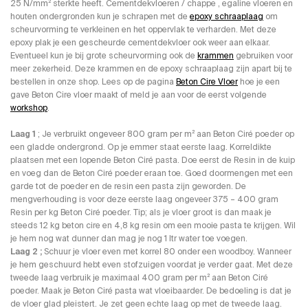
25 N/mm² sterkte heeft. Cementdekvloeren / chappe , egaline vloeren en
houten ondergronden kun je schrapen met de
epoxy schraaplaag
om
scheurvorming te verkleinen en het oppervlak te verharden. Met deze
epoxy plak je een gescheurde cementdekvloer ook weer aan elkaar.
Eventueel kun je bij grote scheurvorming ook de
krammen
gebruiken voor
meer zekerheid. Deze krammen en de epoxy schraaplaag zijn apart bij te
bestellen in onze shop. Lees op de pagina
Beton Cire Vloer
hoe je een
gave Beton Cire vloer maakt of meld je aan voor de eerst volgende
workshop
.
Laag 1
; Je verbruikt ongeveer 800 gram per m² aan Beton Ciré poeder op
een gladde ondergrond. Op je emmer staat eerste laag. Korreldikte
plaatsen met een lopende Beton Ciré pasta. Doe eerst de Resin in de kuip
en voeg dan de Beton Ciré poeder eraan toe. Goed doormengen met een
garde tot de poeder en de resin een pasta zijn geworden. De
mengverhouding is voor deze eerste laag ongeveer 375 – 400 gram
Resin per kg Beton Ciré poeder. Tip; als je vloer groot is dan maak je
steeds 12 kg beton cire en 4,8 kg resin om een mooie pasta te krijgen. Wil
je hem nog wat dunner dan mag je nog 1 ltr water toe voegen.
Laag 2 ;
Schuur je vloer even met korrel 80 onder een woodboy. Wanneer
je hem geschuurd hebt even stofzuigen voordat je verder gaat. Met deze
tweede laag verbruik je maximaal 400 gram per m² aan Beton Ciré
poeder. Maak je Beton Ciré pasta wat vloeibaarder. De bedoeling is dat je
de vloer glad pleistert. Je zet geen echte laag op met de tweede laag.