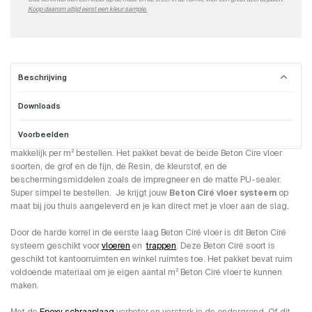
Koop daarom altijd eerst een kleur sample.
Beschrijving
Downloads
Beton Cire vloer systeem
Voorbeelden
Deze volledige professionele set
Beton Ciré vloer systeem
kun je
makkelijk per m² bestellen. Het pakket bevat de beide Beton Cire vloer
soorten, de grof en de fijn, de Resin, de kleurstof, en de
beschermingsmiddelen zoals de impregneer en de matte PU-sealer.
Super simpel te bestellen. Je krijgt jouw
Beton Ciré vloer systeem
op
maat bij jou thuis aangeleverd en je kan direct met je vloer aan de slag.
Door de harde korrel in de eerste laag Beton Ciré vloer is dit Beton Ciré
systeem geschikt voor
vloeren
en
trappen
. Deze Beton Ciré soort is
geschikt tot kantoorruimten en winkel ruimtes toe. Het pakket bevat ruim
voldoende materiaal om je eigen aantal m² Beton Ciré vloer te kunnen
maken.
Met de
Epoxy schraaplaag
verbeter en versterk je de ondergrond. Of dit