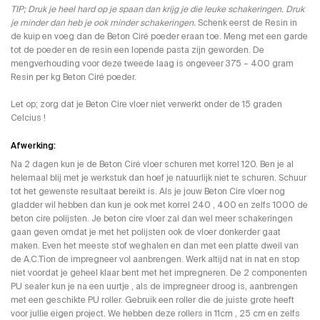
TIP; Druk je heel hard op je spaan dan krijg je die leuke schakeringen. Druk
je minder dan heb je ook minder schakeringen.
Schenk eerst de Resin in
de kuip en voeg dan de Beton Ciré poeder eraan toe. Meng met een garde
tot de poeder en de resin een lopende pasta zijn geworden. De
mengverhouding voor deze tweede laag is ongeveer 375 – 400 gram
Resin per kg Beton Ciré poeder.
Let op; zorg dat je Beton Cire vloer niet verwerkt onder de 15 graden
Celcius !
Afwerking:
Na 2 dagen kun je de Beton Ciré vloer schuren met korrel 120. Ben je al
helemaal blij met je werkstuk dan hoef je natuurlijk niet te schuren. Schuur
tot het gewenste resultaat bereikt is. Als je jouw Beton Cire vloer nog
gladder wil hebben dan kun je ook met korrel 240 , 400 en zelfs 1000 de
beton cire polijsten. Je beton cire vloer zal dan wel meer schakeringen
gaan geven omdat je met het polijsten ook de vloer donkerder gaat
maken. Even het meeste stof weghalen en dan met een platte dweil van
de A.C.Tion de impregneer vol aanbrengen. Werk altijd nat in nat en stop
niet voordat je geheel klaar bent met het impregneren. De 2 componenten
PU sealer kun je na een uurtje , als de impregneer droog is, aanbrengen
met een geschikte PU roller. Gebruik een roller die de juiste grote heeft
voor jullie eigen project. We hebben deze rollers in 11cm , 25 cm en zelfs