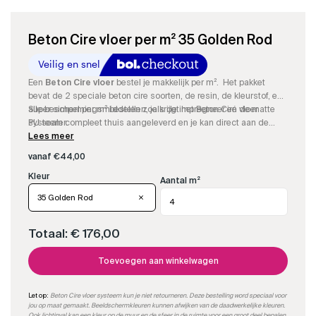
Beton Cire vloer per m² 35 Golden Rod
Een
Beton Cire vloer
bestel je makkelijk per m². Het pakket
bevat de 2 speciale beton cire soorten, de resin, de kleurstof, en
alle beschermingsmiddelen zoals de impregneer en de matte
Super simpel per m² bestellen, je krijgt het Beton Ciré vloer
PU sealer.
systeem compleet thuis aangeleverd en je kan direct aan de
slag.
Lees meer
vanaf
€
44,00
Aantal m²
35 Golden Rod
Totaal:
€ 176,00
Toevoegen aan winkelwagen
Let op:
Beton Cire vloer systeem kun je niet retourneren. Deze bestelling word speciaal voor
jou op maat gemaakt. Beeldschermkleuren kunnen afwijken van de daadwerkelijke kleuren.
Ook lichtinval kan een kleur op de muur en de sfeer in de ruimte voor een groot deel bepalen.