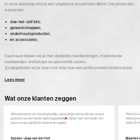
In onze webshop vind je een uitgebreid assortiment Beton Ciré producten,
waaronder:
doe-het-zelf kits;
gereedschappen;
onderhoudsproducten;
en accessoires.
Daarnaast helpen wij je met duidelijke handleidingen, inspirerende
voorbeelden, workshops en persoonlijk advies.
Zo begeleiden wij je stap voor stap naar een professioneel eindresultaat.
Lees meer
Wat onze klanten zeggen
Was leerzaam en vooral gezellig. Lieve jonge dame die de cursus
Patrick i
goed en op een leuke wijze begeleide
! Zeker een aanrader om
betonprod
deze cursus bij Beton Aparte te volgen.
hebt. En d
Sander-Jaap van der Hof
Maarten 