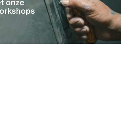
t onze
orkshops