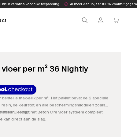
0 kleur variaties voor elke toepassing
Al meer dan 15 jaar 100% kwaliteit gegar
act
 vloer per m² 36 Nightly
r
bestel je makkelijk per m². Het pakket bevat de 2 speciale
e resin, de kleurstof, en alle beschermingsmiddelen zoals
matte PU sealer.
stellen, je krijgt het Beton Ciré vloer systeem compleet
e kan direct aan de slag.