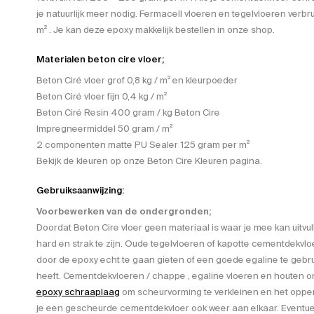
je natuurlijk meer nodig. Fermacell vloeren en tegelvloeren verbr
m² . Je kan deze epoxy makkelijk bestellen in onze shop.
Materialen beton cire vloer;
Beton Ciré vloer grof 0,8 kg / m² en kleurpoeder
Beton Ciré vloer fijn 0,4 kg / m²
Beton Ciré Resin 400 gram / kg Beton Cire
Impregneermiddel 50 gram / m²
2 componenten matte PU Sealer 125 gram per m²
Bekijk de kleuren op onze Beton Cire Kleuren pagina.
Gebruiksaanwijzing:
Voorbewerken van de ondergronden;
Doordat Beton Cire vloer geen materiaal is waar je mee kan uitv
hard en strak te zijn. Oude tegelvloeren of kapotte cementdekvlo
door de epoxy echt te gaan gieten of een goede egaline te gebr
heeft. Cementdekvloeren / chappe , egaline vloeren en houten 
epoxy schraaplaag
om scheurvorming te verkleinen en het opper
je een gescheurde cementdekvloer ook weer aan elkaar. Eventuee