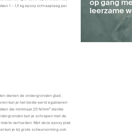
op gang me
uiken 1 – 1,5 kg epoxy schraaplaag per
leerzame w
ullen dienen de ondergronden glad ,
eren kun je het beste eerst egaliseren
uiken die minimaal 25 N/mm² sterkte
ondergronden kun je schrapen met de
vlak te verharden. Met deze epoxy plak
l kun je bij grote scheurvorming ook