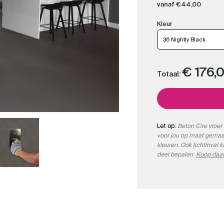
vanaf
€
44,00
36 Nightly Black
€ 176,
Totaal:
Let op:
Beton Cire vloer 
voor jou op maat gemaa
kleuren. Ook lichtinval 
deel bepalen.
Koop daar