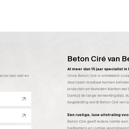
Beton Ciré van B
Al meer dan 15 jaar specialist i
arzel dan niet en
Onze Beton Ciré is ontwikkeld zoda
duurzaam resultaat kunnen behalen
projecten en tevreden klanten wel 
Dankzij de lange verwerkingstijd, 
begeleiding wordt Beton Ciré verr
Een rustige, luxe uitstraling vo
Beton Ciré geeft iedere ruimte een 
badkamers en rustige woonvloeren