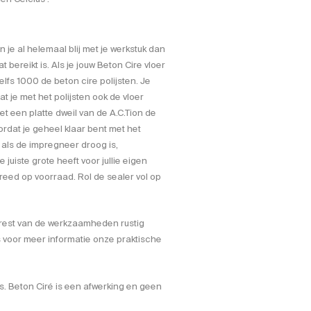
 je al helemaal blij met je werkstuk dan
t bereikt is. Als je jouw Beton Cire vloer
lfs 1000 de beton cire polijsten. Je
 je met het polijsten ook de vloer
 een platte dweil van de A.C.Tion de
ordat je geheel klaar bent met het
 als de impregneer droog is,
juiste grote heeft voor jullie eigen
reed op voorraad. Rol de sealer vol op
 rest van de werkzaamheden rustig
s voor meer informatie onze praktische
is. Beton Ciré is een afwerking en geen