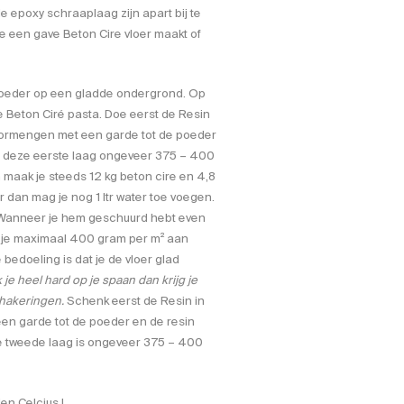
epoxy schraaplaag zijn apart bij te
e een gave Beton Cire vloer maakt of
 poeder op een gladde ondergrond. Op
e Beton Ciré pasta. Doe eerst de Resin
oormengen met een garde tot de poeder
r deze eerste laag ongeveer 375 – 400
n maak je steeds 12 kg beton cire en 4,8
r dan mag je nog 1 ltr water toe voegen.
 Wanneer je hem geschuurd hebt even
ik je maximaal 400 gram per m² aan
bedoeling is dat je de vloer glad
k je heel hard op je spaan dan krijg je
chakeringen.
Schenk eerst de Resin in
en garde tot de poeder en de resin
e tweede laag is ongeveer 375 – 400
den Celcius !