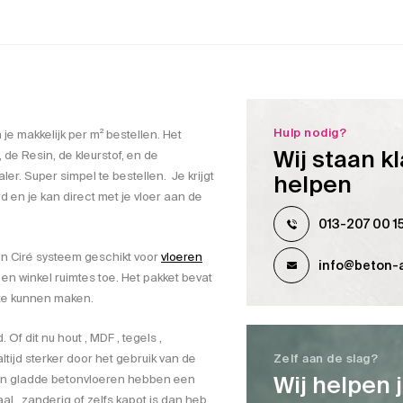
Hulp nodig?
 je makkelijk per m² bestellen. Het
Wij staan kl
 de Resin, de kleurstof, en de
. Super simpel te bestellen. Je krijgt
helpen
d en je kan direct met je vloer aan de
013-207 00 1
ton Ciré systeem geschikt voor
vloeren
info@beton-a
 en winkel ruimtes toe. Het pakket bevat
 te kunnen maken.
Of dit nu hout , MDF , tegels ,
tijd sterker door het gebruik van de
Zelf aan de slag?
Wij helpen 
en gladde betonvloeren hebben een
l , zanderig of zelfs kapot is dan heb