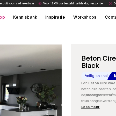
ect uit voorraad leverbaar
Voor 12:00 uur besteld, zelfde dag verzonden
5
op
Kennisbank
Inspiratie
Workshops
Cont
Beton Cire
Black
Een
Beton Cire vloe
beton cire soorten, d
de impregneer en de 
Super simpel per m² be
thuis aangeleverd en j
Lees meer