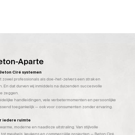
eton-Aparte
n Beton Ciré systemen
t zowel professionals als doe-het-zelvers een strak en
. En dat durven wij inmiddels na duizenden succesvolle
te zeggen.
duidelijke handleidingen, vele verbetermomenten en persoonlijke
assend toegankelijk — ook voor consumenten zonder ervaring.
or iedere ruimte
warme, moderne en naadloze uitstraling. Van stijlvolle
 tot meubels, keukens en commerciële projecten — Beton Ciré