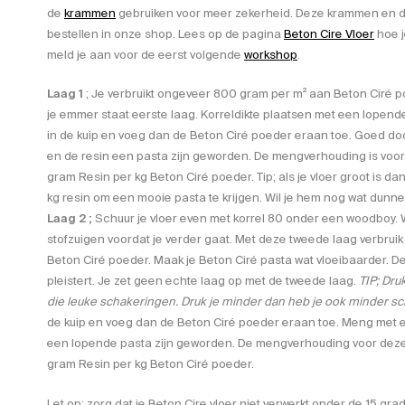
de
krammen
gebruiken voor meer zekerheid. Deze krammen en de 
bestellen in onze shop. Lees op de pagina
Beton Cire Vloer
hoe j
meld je aan voor de eerst volgende
workshop
.
Laag 1
; Je verbruikt ongeveer 800 gram per m² aan Beton Ciré
je emmer staat eerste laag. Korreldikte plaatsen met een lopend
in de kuip en voeg dan de Beton Ciré poeder eraan toe. Goed d
en de resin een pasta zijn geworden. De mengverhouding is voo
gram Resin per kg Beton Ciré poeder. Tip; als je vloer groot is da
kg resin om een mooie pasta te krijgen. Wil je hem nog wat dunne
Laag 2 ;
Schuur je vloer even met korrel 80 onder een woodboy.
stofzuigen voordat je verder gaat. Met deze tweede laag verbru
Beton Ciré poeder. Maak je Beton Ciré pasta wat vloeibaarder. De 
pleistert. Je zet geen echte laag op met de tweede laag.
TIP; Dru
die leuke schakeringen. Druk je minder dan heb je ook minder s
de kuip en voeg dan de Beton Ciré poeder eraan toe. Meng met e
een lopende pasta zijn geworden. De mengverhouding voor dez
gram Resin per kg Beton Ciré poeder.
Let op; zorg dat je Beton Cire vloer niet verwerkt onder de 15 gra