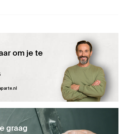
aar om je te
5
parte.nl
je graag