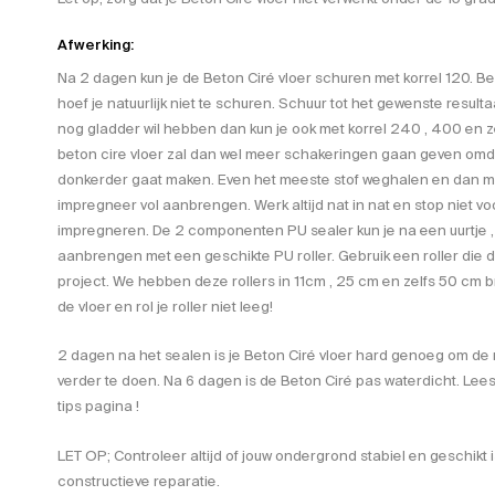
Afwerking:
Na 2 dagen kun je de Beton Ciré vloer schuren met korrel 120. Ben
hoef je natuurlijk niet te schuren. Schuur tot het gewenste resultaa
nog gladder wil hebben dan kun je ook met korrel 240 , 400 en ze
beton cire vloer zal dan wel meer schakeringen gaan geven omdat
donkerder gaat maken. Even het meeste stof weghalen en dan met
impregneer vol aanbrengen. Werk altijd nat in nat en stop niet vo
impregneren. De 2 componenten PU sealer kun je na een uurtje ,
aanbrengen met een geschikte PU roller. Gebruik een roller die de 
project. We hebben deze rollers in 11cm , 25 cm en zelfs 50 cm b
de vloer en rol je roller niet leeg!
2 dagen na het sealen is je Beton Ciré vloer hard genoeg om de
verder te doen. Na 6 dagen is de Beton Ciré pas waterdicht. Lee
tips pagina !
LET OP; Controleer altijd of jouw ondergrond stabiel en geschikt 
constructieve reparatie.