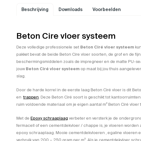
Beschrijving
Downloads
Voorbeelden
Beton Cire vloer systeem
Deze volledige professionele set
Beton Ciré vloer systeem
kun
pakket bevat de beide Beton Cire vloer soorten, de grof en de fijn,
beschermingsmiddelen zoals de impregneer en de matte PU-sealer
jouw
Beton Ciré vloer systeem
op maat bij jou thuis aangelever
slag.
Door de harde korrel in de eerste laag Beton Ciré vloer is dit Be
en
trappen
. Deze Beton Ciré soort is geschikt tot kantoorruimten
ruim voldoende materiaal om je eigen aantal m² Beton Ciré vloer
Met de
Epoxy schraaplaag
verbeter en versterk je de ondergrond. 
fermacell of een cementdekvloer / chappe is, je vloeren worden al
epoxy schraaplaag. Mooie cementdekvloeren , egaline vloeren 
verbruik van 200 – 250 gram per m². Als je cementdekvloer schraa