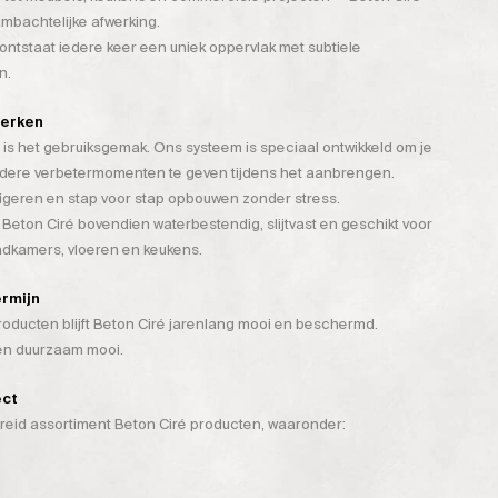
mbachtelijke afwerking.
tstaat iedere keer een uniek oppervlak met subtiele
n.
werken
is het gebruiksgemak. Ons systeem is speciaal ontwikkeld om je
rdere verbetermomenten te geven tijdens het aanbrengen.
rigeren en stap voor stap opbouwen zonder stress.
 Beton Ciré bovendien waterbestendig, slijtvast en geschikt voor
badkamers, vloeren en keukens.
ermijn
ducten blijft Beton Ciré jarenlang mooi en beschermd.
 én duurzaam mooi.
ect
breid assortiment Beton Ciré producten, waaronder: