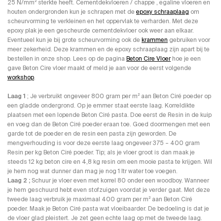
25 N/mm² sterkte heeft. Cementdekvloeren / chappe , egaline vloeren en
houten ondergronden kun je schrapen met de
epoxy schraaplaag
om
scheurvorming te verkleinen en het oppervlak te verharden. Met deze
epoxy plak je een gescheurde cementdekvloer ook weer aan elkaar.
Eventueel kun je bij grote scheurvorming ook de
krammen
gebruiken voor
meer zekerheid. Deze krammen en de epoxy schraaplaag zijn apart bij te
bestellen in onze shop. Lees op de pagina
Beton Cire Vloer
hoe je een
gave Beton Cire vloer maakt of meld je aan voor de eerst volgende
workshop
.
Laag 1
; Je verbruikt ongeveer 800 gram per m² aan Beton Ciré poeder op
een gladde ondergrond. Op je emmer staat eerste laag. Korreldikte
plaatsen met een lopende Beton Ciré pasta. Doe eerst de Resin in de kuip
en voeg dan de Beton Ciré poeder eraan toe. Goed doormengen met een
garde tot de poeder en de resin een pasta zijn geworden. De
mengverhouding is voor deze eerste laag ongeveer 375 – 400 gram
Resin per kg Beton Ciré poeder. Tip; als je vloer groot is dan maak je
steeds 12 kg beton cire en 4,8 kg resin om een mooie pasta te krijgen. Wil
je hem nog wat dunner dan mag je nog 1 ltr water toe voegen.
Laag 2 ;
Schuur je vloer even met korrel 80 onder een woodboy. Wanneer
je hem geschuurd hebt even stofzuigen voordat je verder gaat. Met deze
tweede laag verbruik je maximaal 400 gram per m² aan Beton Ciré
poeder. Maak je Beton Ciré pasta wat vloeibaarder. De bedoeling is dat je
de vloer glad pleistert. Je zet geen echte laag op met de tweede laag.