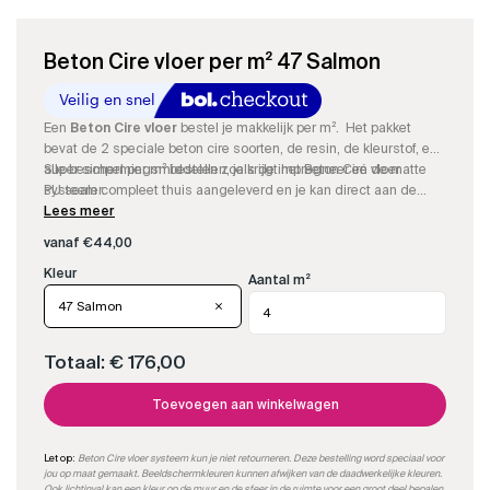
Beton Cire vloer per m² 47 Salmon
Een
Beton Cire vloer
bestel je makkelijk per m². Het pakket
bevat de 2 speciale beton cire soorten, de resin, de kleurstof, en
alle beschermingsmiddelen zoals de impregneer en de matte
Super simpel per m² bestellen, je krijgt het Beton Ciré vloer
PU sealer.
systeem compleet thuis aangeleverd en je kan direct aan de
slag.
Lees meer
vanaf
€
44,00
Aantal m²
47 Salmon
Totaal:
€ 176,00
Toevoegen aan winkelwagen
Let op:
Beton Cire vloer systeem kun je niet retourneren. Deze bestelling word speciaal voor
jou op maat gemaakt. Beeldschermkleuren kunnen afwijken van de daadwerkelijke kleuren.
Ook lichtinval kan een kleur op de muur en de sfeer in de ruimte voor een groot deel bepalen.