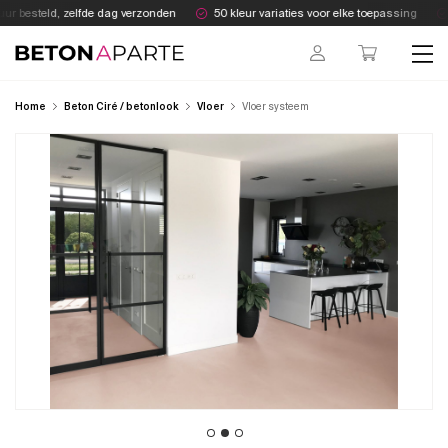
Skip
r besteld, zelfde dag verzonden
50 kleur variaties voor elke toepassing
to
content
Beton Aparte
Home
Beton Ciré / betonlook
Vloer
Vloer systeem