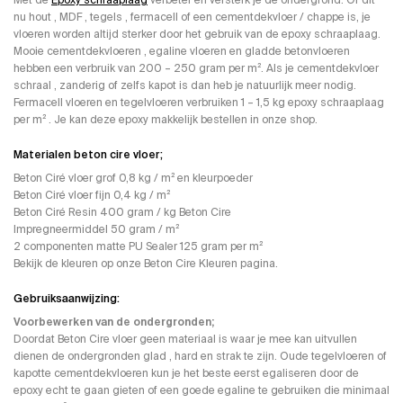
nu hout , MDF , tegels , fermacell of een cementdekvloer / chappe is, je
vloeren worden altijd sterker door het gebruik van de epoxy schraaplaag.
Mooie cementdekvloeren , egaline vloeren en gladde betonvloeren
hebben een verbruik van 200 – 250 gram per m². Als je cementdekvloer
schraal , zanderig of zelfs kapot is dan heb je natuurlijk meer nodig.
Fermacell vloeren en tegelvloeren verbruiken 1 – 1,5 kg epoxy schraaplaag
per m² . Je kan deze epoxy makkelijk bestellen in onze shop.
Materialen beton cire vloer;
Beton Ciré vloer grof 0,8 kg / m² en kleurpoeder
Beton Ciré vloer fijn 0,4 kg / m²
Beton Ciré Resin 400 gram / kg Beton Cire
Impregneermiddel 50 gram / m²
2 componenten matte PU Sealer 125 gram per m²
Bekijk de kleuren op onze Beton Cire Kleuren pagina.
Gebruiksaanwijzing:
Voorbewerken van de ondergronden;
Doordat Beton Cire vloer geen materiaal is waar je mee kan uitvullen
dienen de ondergronden glad , hard en strak te zijn. Oude tegelvloeren of
kapotte cementdekvloeren kun je het beste eerst egaliseren door de
epoxy echt te gaan gieten of een goede egaline te gebruiken die minimaal