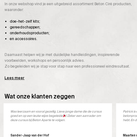
In onze webshop vind je een uitgebreid assortiment Beton Ciré producten,
waaronder:
doe-het-zelf kits;
gereedschappen;
onderhoudsproducten;
en accessoires.
Daarnaast helpen wij je met duidelijke handleidingen, inspirerende
voorbeelden, workshops en persoonlijk advies.
Zo begeleiden wij je stap voor stap naar een professioneel eindresultaat.
Lees meer
Wat onze klanten zeggen
Was leerzaam en vooral gezellig. Lieve jonge dame die de cursus
Patrick i
goed en op een leuke wijze begeleide
! Zeker een aanrader om
betonprod
deze cursus bij Beton Aparte te volgen.
hebt. En d
Sander-Jaap van der Hof
Maarten 