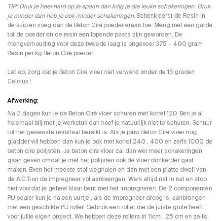
TIP; Druk je heel hard op je spaan dan krijg je die leuke schakeringen. Druk
je minder dan heb je ook minder schakeringen.
Schenk eerst de Resin in
de kuip en voeg dan de Beton Ciré poeder eraan toe. Meng met een garde
tot de poeder en de resin een lopende pasta zijn geworden. De
mengverhouding voor deze tweede laag is ongeveer 375 – 400 gram
Resin per kg Beton Ciré poeder.
Let op; zorg dat je Beton Cire vloer niet verwerkt onder de 15 graden
Celcius !
Afwerking:
Na 2 dagen kun je de Beton Ciré vloer schuren met korrel 120. Ben je al
helemaal blij met je werkstuk dan hoef je natuurlijk niet te schuren. Schuur
tot het gewenste resultaat bereikt is. Als je jouw Beton Cire vloer nog
gladder wil hebben dan kun je ook met korrel 240 , 400 en zelfs 1000 de
beton cire polijsten. Je beton cire vloer zal dan wel meer schakeringen
gaan geven omdat je met het polijsten ook de vloer donkerder gaat
maken. Even het meeste stof weghalen en dan met een platte dweil van
de A.C.Tion de impregneer vol aanbrengen. Werk altijd nat in nat en stop
niet voordat je geheel klaar bent met het impregneren. De 2 componenten
PU sealer kun je na een uurtje , als de impregneer droog is, aanbrengen
met een geschikte PU roller. Gebruik een roller die de juiste grote heeft
voor jullie eigen project. We hebben deze rollers in 11cm , 25 cm en zelfs