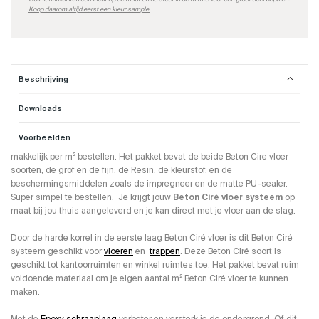
Koop daarom altijd eerst een kleur sample.
Beschrijving
Downloads
Beton Cire vloer systeem
Voorbeelden
Deze volledige professionele set
Beton Ciré vloer systeem
kun je
makkelijk per m² bestellen. Het pakket bevat de beide Beton Cire vloer
soorten, de grof en de fijn, de Resin, de kleurstof, en de
beschermingsmiddelen zoals de impregneer en de matte PU-sealer.
Super simpel te bestellen. Je krijgt jouw
Beton Ciré vloer systeem
op
maat bij jou thuis aangeleverd en je kan direct met je vloer aan de slag.
Door de harde korrel in de eerste laag Beton Ciré vloer is dit Beton Ciré
systeem geschikt voor
vloeren
en
trappen
. Deze Beton Ciré soort is
geschikt tot kantoorruimten en winkel ruimtes toe. Het pakket bevat ruim
voldoende materiaal om je eigen aantal m² Beton Ciré vloer te kunnen
maken.
Met de
Epoxy schraaplaag
verbeter en versterk je de ondergrond. Of dit