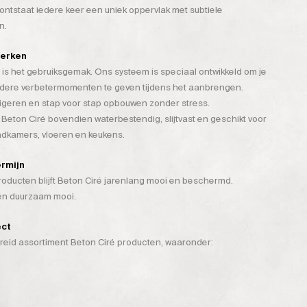
tstaat iedere keer een uniek oppervlak met subtiele
n.
werken
is het gebruiksgemak. Ons systeem is speciaal ontwikkeld om je
rdere verbetermomenten te geven tijdens het aanbrengen.
rigeren en stap voor stap opbouwen zonder stress.
 Beton Ciré bovendien waterbestendig, slijtvast en geschikt voor
badkamers, vloeren en keukens.
ermijn
ducten blijft Beton Ciré jarenlang mooi en beschermd.
 én duurzaam mooi.
ect
breid assortiment Beton Ciré producten, waaronder: