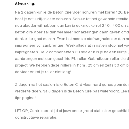
Afwerking:
Na 2 dagen kun je de Beton Ciré vloer schuren met korrel 120. Ben
hoef je natuurlijk niet te schuren. Schuur tot het gewenste resultaa
nog gladder wil hebben dan kun je ook met korrel 240 , 400 en ze
beton cire vloer zal dan wel meer schakeringen gaan geven omdat
donkerder gaat maken. Even het meeste stof weghalen en dan met
impregneer vol aanbrengen. Werk altijd nat in nat en stop niet vo
impregneren. De 2 componenten PU sealer kun je na een uurtje ,
aanbrengen met een geschikte PU roller. Gebruik een roller die de 
project. We hebben deze rollers in 11cm , 25 cm en zelfs 50 cm b
de vloer en rol je roller niet leeg!
2 dagen na het sealen is je Beton Ciré vloer hard genoeg om de
verder te doen. Na 6 dagen is de Beton Ciré pas waterdicht. Lee
tips pagina !
LET OP; Controleer altijd of jouw ondergrond stabiel en geschikt 
constructieve reparatie.