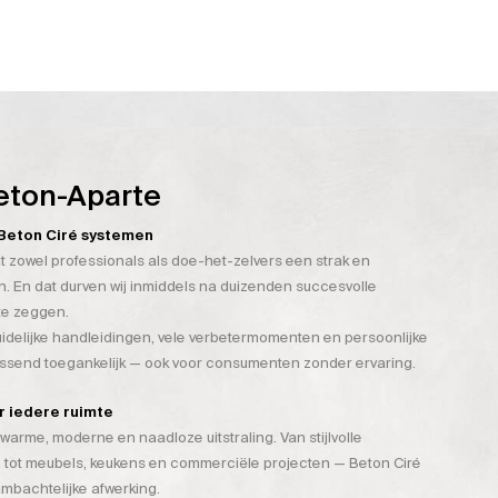
eton-Aparte
n Beton Ciré systemen
t zowel professionals als doe-het-zelvers een strak en
. En dat durven wij inmiddels na duizenden succesvolle
te zeggen.
duidelijke handleidingen, vele verbetermomenten en persoonlijke
assend toegankelijk — ook voor consumenten zonder ervaring.
or iedere ruimte
warme, moderne en naadloze uitstraling. Van stijlvolle
 tot meubels, keukens en commerciële projecten — Beton Ciré
mbachtelijke afwerking.