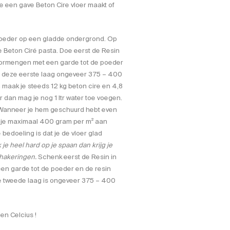
e een gave Beton Cire vloer maakt of
 poeder op een gladde ondergrond. Op
e Beton Ciré pasta. Doe eerst de Resin
oormengen met een garde tot de poeder
r deze eerste laag ongeveer 375 – 400
n maak je steeds 12 kg beton cire en 4,8
r dan mag je nog 1 ltr water toe voegen.
 Wanneer je hem geschuurd hebt even
ik je maximaal 400 gram per m² aan
bedoeling is dat je de vloer glad
k je heel hard op je spaan dan krijg je
chakeringen.
Schenk eerst de Resin in
en garde tot de poeder en de resin
e tweede laag is ongeveer 375 – 400
den Celcius !