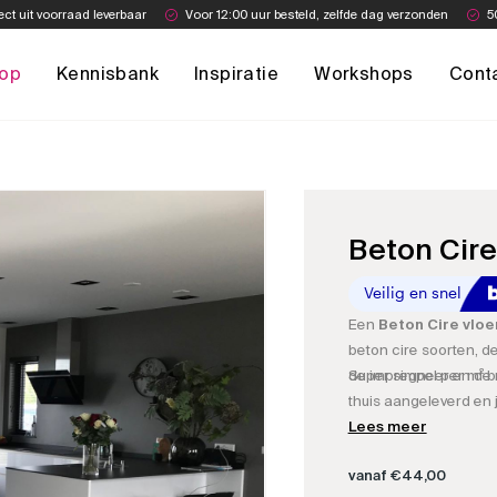
ect uit voorraad leverbaar
Voor 12:00 uur besteld, zelfde dag verzonden
5
op
Kennisbank
Inspiratie
Workshops
Cont
Beton Cire
Een
Beton Cire vloe
beton cire soorten, d
de impregneer en de 
Super simpel per m² be
thuis aangeleverd en j
Lees meer
vanaf
€
44,00