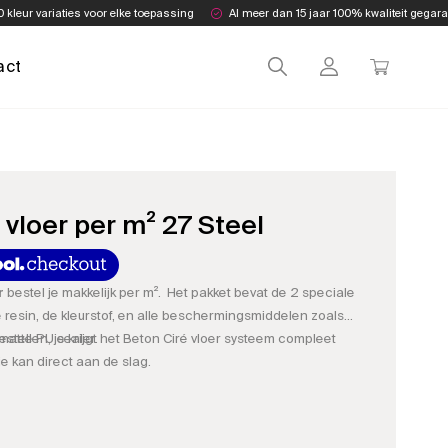
0 kleur variaties voor elke toepassing
Al meer dan 15 jaar 100% kwaliteit gegar
act
 vloer per m² 27 Steel
r
bestel je makkelijk per m². Het pakket bevat de 2 speciale
e resin, de kleurstof, en alle beschermingsmiddelen zoals
matte PU sealer.
stellen, je krijgt het Beton Ciré vloer systeem compleet
e kan direct aan de slag.