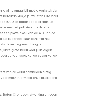
 je al helemaal blij met je werkstuk dan
t bereikt is. Als je jouw Beton Cire vloer
lfs 1000 de beton cire polijsten. Je
 je met het polijsten ook de vloer
 een platte dweil van de A.C.Tion de
ordat je geheel klaar bent met het
 als de impregneer droog is,
juiste grote heeft voor jullie eigen
reed op voorraad. Rol de sealer vol op
 rest van de werkzaamheden rustig
s voor meer informatie onze praktische
is. Beton Ciré is een afwerking en geen