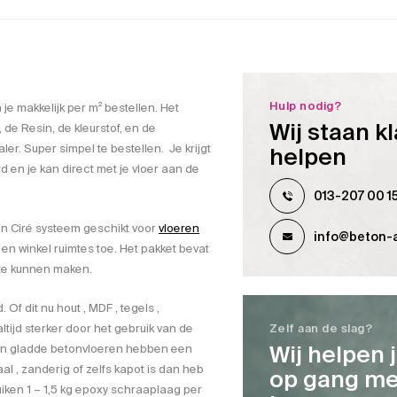
Hulp nodig?
 je makkelijk per m² bestellen. Het
Wij staan kl
 de Resin, de kleurstof, en de
. Super simpel te bestellen. Je krijgt
helpen
d en je kan direct met je vloer aan de
013-207 00 1
ton Ciré systeem geschikt voor
vloeren
info@beton-a
 en winkel ruimtes toe. Het pakket bevat
 te kunnen maken.
Of dit nu hout , MDF , tegels ,
tijd sterker door het gebruik van de
Zelf aan de slag?
Wij helpen 
en gladde betonvloeren hebben een
l , zanderig of zelfs kapot is dan heb
op gang me
uiken 1 – 1,5 kg epoxy schraaplaag per