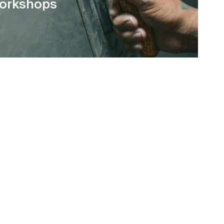
orkshops