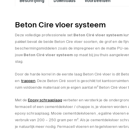
Beschrijving
Downloads
Voorbeelden
Beton Cire vloer systeem
Deze volledige professionele set
Beton Ciré vloer systeem
kun
pakket bevat de beide Beton Cire vloer soorten, de grof en de fijn,
beschermingsmiddelen zoals de impregneer en de matte PU-sealer
jouw
Beton Ciré vloer systeem
op maat bij jou thuis aangelever
slag.
Door de harde korrel in de eerste laag Beton Ciré vloer is dit Be
en
trappen
. Deze Beton Ciré soort is geschikt tot kantoorruimten
ruim voldoende materiaal om je eigen aantal m² Beton Ciré vloer
Met de
Epoxy schraaplaag
verbeter en versterk je de ondergrond. 
fermacell of een cementdekvloer / chappe is, je vloeren worden al
epoxy schraaplaag. Mooie cementdekvloeren , egaline vloeren 
verbruik van 200 – 250 gram per m². Als je cementdekvloer schraa
je natuurlijk meer nodig. Fermacell vloeren en tegelvloeren verbr