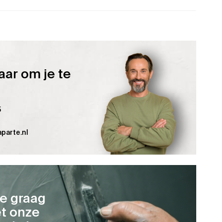
aar om je te
5
parte.nl
je graag
t onze