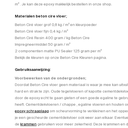
m² . Je kan deze epoxy makkelijk bestellen in onze shop.
Materialen beton cire vloer;
Beton Ciré vloer grof 0,8 kg / m² en kleurpoeder
Beton Ciré vloer fijn 0,4 kg / m²
Beton Ciré Resin 400 gram / kg Beton Cire
Impregneermiddel 50 gram / m²
2 componenten matte PU Sealer 125 gram per m²
Bekijk de kleuren op onze Beton Cire Kleuren pagina.
Gebruiksaanwijzing:
Voorbewerken van de ondergronden;
Doordat Beton Cire vloer geen materiaal is waar je mee kan uitv
hard en strak te zijn. Oude tegelvloeren of kapotte cementdekvlo
door de epoxy echt te gaan gieten of een goede egaline te gebr
heeft. Cementdekvloeren / chappe , egaline vloeren en houten 
epoxy schraaplaag
om scheurvorming te verkleinen en het opper
je een gescheurde cementdekvloer ook weer aan elkaar. Eventuee
de
krammen
gebruiken voor meer zekerheid. Deze krammen en de 