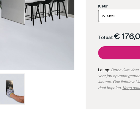
27 Steel
€ 176,
Totaal:
Let op:
Beton Cire vloer 
voor jou op maat gemaa
kleuren. Ook lichtinval 
deel bepalen.
Koop daar