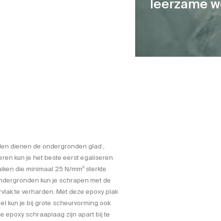
leerzame w
ullen dienen de ondergronden glad ,
eren kun je het beste eerst egaliseren
uiken die minimaal 25 N/mm² sterkte
ondergronden kun je schrapen met de
vlak te verharden. Met deze epoxy plak
l kun je bij grote scheurvorming ook
epoxy schraaplaag zijn apart bij te