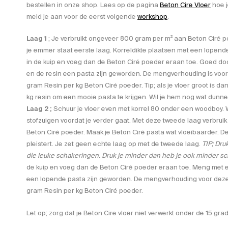
bestellen in onze shop. Lees op de pagina
Beton Cire Vloer
hoe j
meld je aan voor de eerst volgende
workshop
.
Laag 1
; Je verbruikt ongeveer 800 gram per m² aan Beton Ciré
je emmer staat eerste laag. Korreldikte plaatsen met een lopend
in de kuip en voeg dan de Beton Ciré poeder eraan toe. Goed d
en de resin een pasta zijn geworden. De mengverhouding is voo
gram Resin per kg Beton Ciré poeder. Tip; als je vloer groot is da
kg resin om een mooie pasta te krijgen. Wil je hem nog wat dunne
Laag 2 ;
Schuur je vloer even met korrel 80 onder een woodboy.
stofzuigen voordat je verder gaat. Met deze tweede laag verbru
Beton Ciré poeder. Maak je Beton Ciré pasta wat vloeibaarder. De 
pleistert. Je zet geen echte laag op met de tweede laag.
TIP; Dru
die leuke schakeringen. Druk je minder dan heb je ook minder s
de kuip en voeg dan de Beton Ciré poeder eraan toe. Meng met e
een lopende pasta zijn geworden. De mengverhouding voor dez
gram Resin per kg Beton Ciré poeder.
Let op; zorg dat je Beton Cire vloer niet verwerkt onder de 15 gra