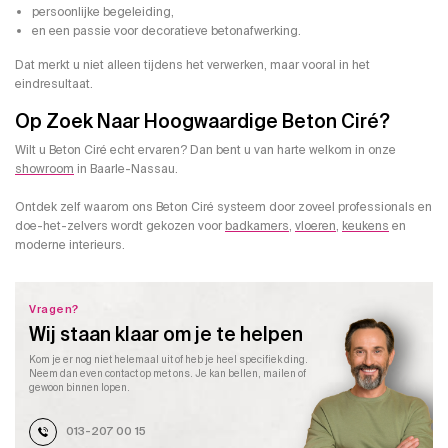
persoonlijke begeleiding,
en een passie voor decoratieve betonafwerking.
Dat merkt u niet alleen tijdens het verwerken, maar vooral in het
eindresultaat.
Op Zoek Naar Hoogwaardige Beton Ciré?
Wilt u Beton Ciré echt ervaren? Dan bent u van harte welkom in onze
showroom
in
Baarle-Nassau
.
Ontdek zelf waarom ons Beton Ciré systeem door zoveel professionals en
doe-het-zelvers wordt gekozen voor
badkamers
,
vloeren
,
keukens
en
moderne interieurs.
Vragen?
Wij staan klaar om je te helpen
Kom je er nog niet helemaal uit of heb je heel specifiek ding.
Neem dan even contact op met ons. Je kan bellen, mailen of
gewoon binnen lopen.
013-207 00 15