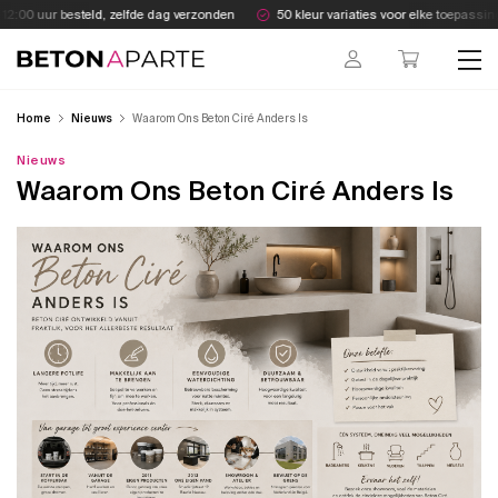
Skip
2:00 uur besteld, zelfde dag verzonden
50 kleur variaties voor elke toepassing
to
content
Beton Aparte
Home
Nieuws
Waarom Ons Beton Ciré Anders Is
Nieuws
Waarom Ons Beton Ciré Anders Is