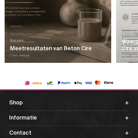
Nieuws
Waaro
Nieuws
Meetresultaten van Beton Cire
Ciré v
7 min. leestijd
4 min. leest
Shop
Informatie
Contact