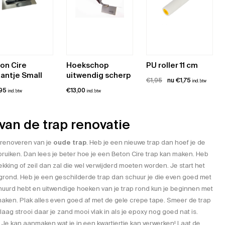
on Cire
Hoekschop
PU roller 11 cm
antje Small
uitwendig scherp
Oorspronkelijke
Huidige
€
1,95
€
1,75
incl. btw
,95
€
13,00
prijs
prijs
incl. btw
incl. btw
was:
is:
€1,95.
€1,75.
van de trap renovatie
t renoveren van je
oude trap
. Heb je een nieuwe trap dan hoef je de
bruiken. Dan lees je beter hoe je een
Beton Cire trap
kan maken. Heb
kking of zeil dan zal die wel verwijderd moeten worden. Je start het
grond. Heb je een geschilderde trap dan schuur je die even goed met
huurd hebt en uitwendige hoeken van je trap rond kun je beginnen met
maken. Plak alles even goed af met de gele crepe tape. Smeer de trap
laag
strooi daar je
zand
mooi vlak in als je epoxy nog goed nat is.
Je kan aanmaken wat je in een kwartiertje kan verwerken! Laat de