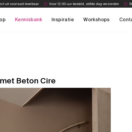
ect uit voorraad leverbaar
Voor 12:00 uur besteld, zelfde dag verzonden
5
op
Kennisbank
Inspiratie
Workshops
Cont
 met Beton Cire