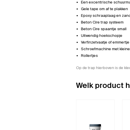
Een excentrische schuurm
Gele tape
om af te plakken
Epoxy schraaplaag
en
zan
Beton Cire trap systeem
Beton Cire spaantje small
Uitwendig hoekschopje
Verfinzetvaatje
of emmertje
Schroefmachine met kleine
Rollertjes
Op de trap hierboven is de kle
Welk product h