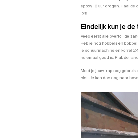
worden
epoxy 12 uur drogen. Haal de c
op
los!
de
productpagina
Eindelijk kun je de
Veeg eerst alle overtollige zan
Heb je nog hobbels en bobbels
je schuurmachine en korrel 24 
helemaal goed is. Plak de rand
Moet je jouw trap nog gebruik
niet. Je kan dan nog naar bov