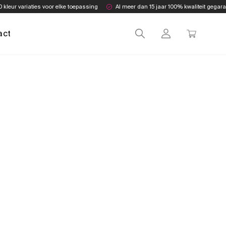
0 kleur variaties voor elke toepassing
Al meer dan 15 jaar 100% kwaliteit gegar
act