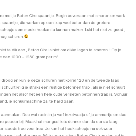
ire met je Beton Cire spaantje. Begin bovenaan met smeren en werk
spaantje, die werken op een trap veel beter dan de grotere
schopjes om mooie hoeken te kunnen maken. Lukt het niet zo goed ,
d nog schuren.
et te dik aan , Beton Cire is niet om dikke lagen te smeren !! Op je
 je een 1000 – 1280 gram per m².
ag droog en kun je deze schuren met korrel 120 en de tweede laag
 schuurt krijg je straks een rustige betonnen trap , als je niet schuurt
eringen net alsof het een hele oude versleten betonnen trap is. Schuur
and, je schuurmachine zal te hard gaan.
aanmaken. Doe wat resin in je verf inzetvaatje of je emmertje en doe
re poeder bij. Maak het mengsel iets dunner dan de eerste laag.
 steeds tree voor tree. Je kan het hoekschopje nu ook weer
gt dan veel schakeringen. Wil je een rustiger Beton Cire trap dan zet je