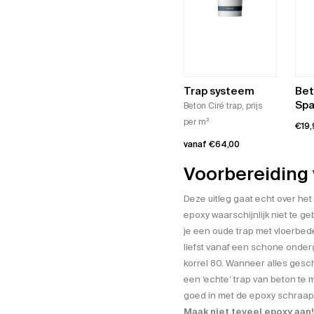
Trap systeem
Bet
Spa
Beton Ciré trap, prijs
per m²
€
19
vanaf
€
64,00
Voorbereiding 
Dit
product
Deze uitleg gaat echt over he
heeft
epoxy waarschijnlijk niet te ge
meerdere
je een oude trap met vloerbede
variaties.
liefst vanaf een schone onder
Deze
korrel 80. Wanneer alles gesc
optie
een ‘echte’ trap van beton te 
kan
goed in met de
epoxy schraap
gekozen
Maak niet teveel epoxy aan!