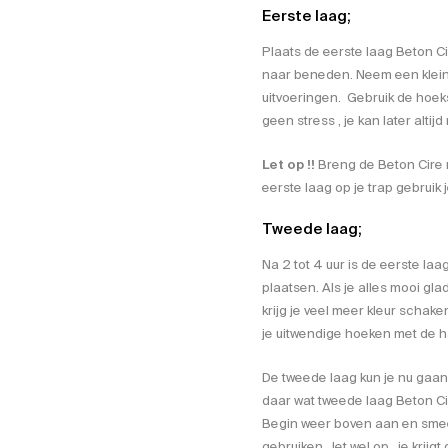
Eerste laag;
Plaats de eerste laag Beton C
naar beneden. Neem een klein 
uitvoeringen. Gebruik de hoek
geen stress , je kan later altij
Let op !!
Breng de Beton Cire ni
eerste laag op je trap gebruik
Tweede laag;
Na 2 tot 4 uur is de eerste la
plaatsen. Als je alles mooi glad
krijg je veel meer kleur schak
je uitwendige hoeken met de h
De tweede laag kun je nu gaan 
daar wat tweede laag Beton Ci
Begin weer boven aan en smeer
gebruiken , let wel op , je krij