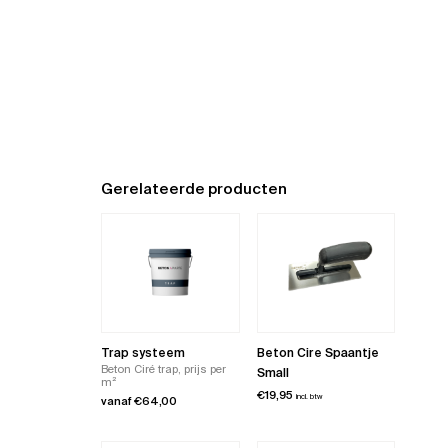
Gerelateerde producten
Trap systeem
Beton Cire Spaantje
Beton Ciré trap, prijs per
Small
m²
€
19,95
incl. btw
vanaf
€
64,00
Dit
product