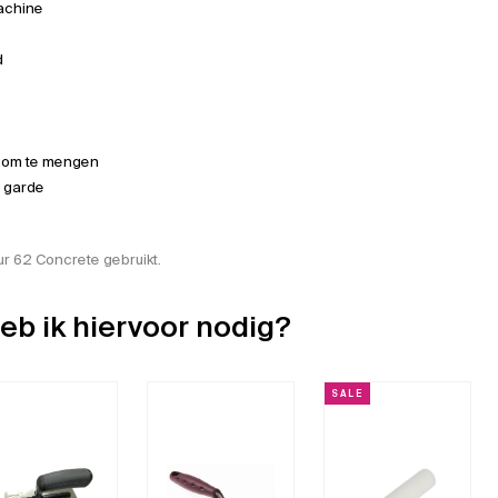
achine
d
 om te mengen
 garde
ur 62 Concrete gebruikt.
eb ik hiervoor nodig?
SALE