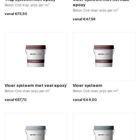
op
productpagina
epoxy
Beton Ciré trap, prijs per m²
de
Beton Ciré vloer prijs per m²
vanaf
€
73,50
productpagina
vanaf
€
47,99
Dit
Dit
product
product
heeft
heeft
meerdere
meerdere
variaties.
variaties.
Deze
Deze
optie
optie
kan
kan
gekozen
gekozen
worden
worden
op
Vloer systeem met veel epoxy
Vloer systeem
op
de
Beton Ciré vloer prijs per m²
Beton Ciré vloer prijs per m²
de
productpagina
vanaf
€
57,70
vanaf
€
44,00
productpagina
Dit
Dit
product
product
heeft
heeft
meerdere
meerdere
variaties.
variaties.
Deze
Deze