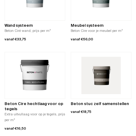
optie
optie
kan
kan
gekozen
gekozen
worden
worden
Wand systeem
Meubel systeem
op
op
Beton Ciré wand, prijs per m²
Beton Cire voor je meubel per m²
de
de
vanaf
€
33,75
vanaf
€
56,00
productpagina
productpagina
Dit
Dit
product
product
heeft
heeft
meerdere
meerdere
variaties.
variaties.
Deze
Deze
optie
optie
kan
kan
gekozen
gekozen
worden
worden
Beton Cire hechtlaag voor op
Beton stuc zelf samenstellen
op
op
tegels
vanaf
€
18,75
de
de
Extra uitvullaag voor op je tegels, prijs
productpagina
productpagina
per m²
Dit
product
vanaf
€
16,50
heeft