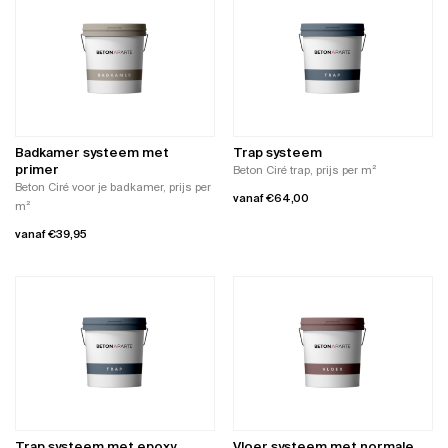
heeft
meerdere
meerdere
variaties.
variaties.
Deze
Deze
optie
optie
kan
kan
gekozen
gekozen
worden
worden
op
Badkamer systeem met
Trap systeem
op
de
primer
Beton Ciré trap, prijs per m²
de
productpagina
Beton Ciré voor je badkamer, prijs per
vanaf
€
64,00
productpagina
m²
Dit
vanaf
€
39,95
product
Dit
heeft
product
meerdere
heeft
variaties.
meerdere
Deze
variaties.
optie
Deze
kan
optie
gekozen
kan
worden
gekozen
op
worden
de
Trap systeem met epoxy
Vloer systeem met normale