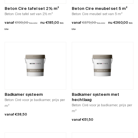
gekozen
op
worden
de
Beton Cire tafel set 2 ½ m²
Beton Cire meubel set 5 m²
op
productpagina
Beton Cire tafel set van 2½ m²
Beton Cire meubel set van 5 m²
de
vanaf
€
199,00
€
185,00
vanaf
€
379,00
€
360,00
incl. btw
incl.
productpagina
incl. btw
incl.
btw
btw
Dit
Dit
product
product
heeft
heeft
meerdere
meerdere
variaties.
variaties.
Deze
Deze
optie
optie
kan
kan
gekozen
gekozen
worden
worden
Badkamer systeem
Badkamer systeem met
op
op
hechtlaag
Beton Ciré voor je badkamer, prijs per
de
de
Beton Ciré voor je badkamer, prijs per
m²
productpagina
productpagina
m²
vanaf
€
38,50
vanaf
€
51,50
Dit
Dit
product
product
heeft