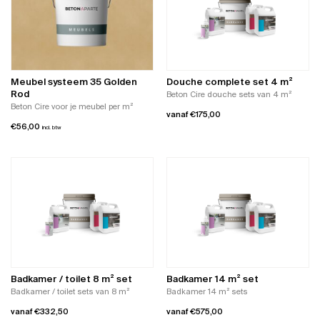
Meubel systeem 35 Golden
Douche complete set 4 m²
Rod
Beton Cire douche sets van 4 m²
Beton Cire voor je meubel per m²
vanaf
€
175,00
€
56,00
incl. btw
Dit
product
heeft
meerdere
variaties.
Deze
optie
kan
gekozen
worden
op
Badkamer / toilet 8 m² set
Badkamer 14 m² set
de
Badkamer / toilet sets van 8 m²
Badkamer 14 m² sets
productpagina
vanaf
€
332,50
vanaf
€
575,00