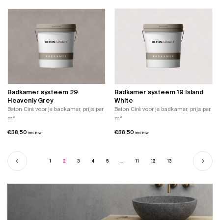
Badkamer systeem 29
Badkamer systeem 19 Island
Heavenly Grey
White
Beton Ciré voor je badkamer, prijs per
Beton Ciré voor je badkamer, prijs per
m²
m²
€
38,50
€
38,50
incl. btw
incl. btw
1
2
3
4
5
…
11
12
13