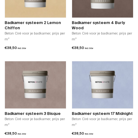
optie
kan
gekozen
worden
Badkamer systeem 2 Lemon
Badkamer systeem 4 Burly
op
Chiffon
Wood
de
Beton Ciré voor je badkamer, prijs per
Beton Ciré voor je badkamer, prijs per
productpagina
m²
m²
€
38,50
€
38,50
incl. btw
incl. btw
Badkamer systeem 3 Bisque
Badkamer systeem 17 Midnight
Beton Ciré voor je badkamer, prijs per
Beton Ciré voor je badkamer, prijs per
m²
m²
€
38,50
€
38,50
incl. btw
incl. btw