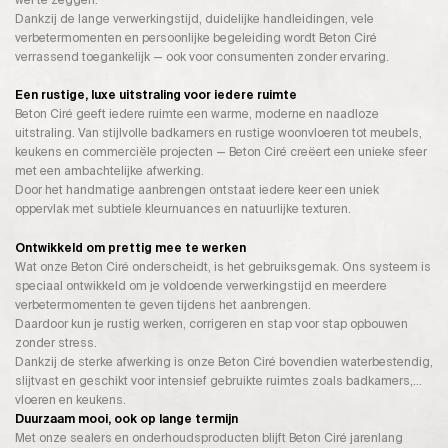
wel te zeggen.
Dankzij de lange verwerkingstijd, duidelijke handleidingen, vele
verbetermomenten en persoonlijke begeleiding wordt Beton Ciré
verrassend toegankelijk — ook voor consumenten zonder ervaring.
Een rustige, luxe uitstraling voor iedere ruimte
Beton Ciré geeft iedere ruimte een warme, moderne en naadloze
uitstraling. Van stijlvolle badkamers en rustige woonvloeren tot meubels,
keukens en commerciële projecten — Beton Ciré creëert een unieke sfeer
met een ambachtelijke afwerking.
Door het handmatige aanbrengen ontstaat iedere keer een uniek
oppervlak met subtiele kleurnuances en natuurlijke texturen.
Ontwikkeld om prettig mee te werken
Wat onze Beton Ciré onderscheidt, is het gebruiksgemak. Ons systeem is
speciaal ontwikkeld om je voldoende verwerkingstijd en meerdere
verbetermomenten te geven tijdens het aanbrengen.
Daardoor kun je rustig werken, corrigeren en stap voor stap opbouwen
zonder stress.
Dankzij de sterke afwerking is onze Beton Ciré bovendien waterbestendig,
slijtvast en geschikt voor intensief gebruikte ruimtes zoals badkamers,
vloeren en keukens.
Duurzaam mooi, ook op lange termijn
Met onze sealers en onderhoudsproducten blijft Beton Ciré jarenlang