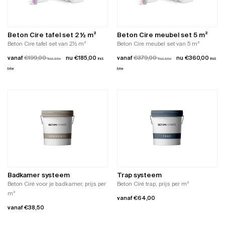
worden
op
de
productpagina
Beton Cire tafel set 2 ½ m²
Beton Cire meubel set 5 m²
Beton Cire tafel set van 2½ m²
Beton Cire meubel set van 5 m²
vanaf
€
199,00
€
185,00
vanaf
€
379,00
€
360,00
incl. btw
incl.
incl. btw
incl.
btw
btw
Dit
Dit
product
product
heeft
heeft
meerdere
meerdere
variaties.
variaties.
Deze
Deze
optie
optie
kan
kan
gekozen
gekozen
worden
worden
Badkamer systeem
Trap systeem
op
op
Beton Ciré voor je badkamer, prijs per
Beton Ciré trap, prijs per m²
de
de
m²
vanaf
€
64,00
productpagina
productpagina
vanaf
€
38,50
Dit
Dit
product