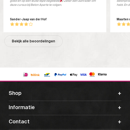
goed en op een leuke wijze begeleide
! Zeker een aanrader om
betonprod
deze cursus bij Beton Aparte te volgen.
hebt. En d
Sander-Jaap van der Hof
Maarten 
Bekijk alle beoordelingen
Shop
Informatie
Contact