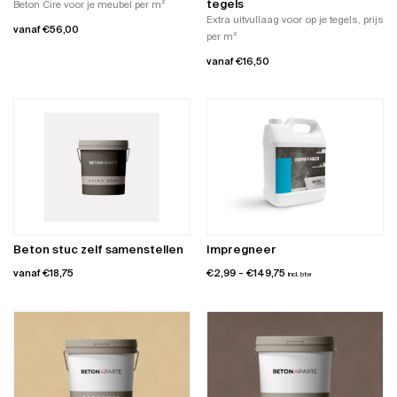
tegels
Beton Cire voor je meubel per m²
de
de
Extra uitvullaag voor op je tegels, prijs
vanaf
€
56,00
productpagina
productpagina
per m²
Dit
vanaf
€
16,50
product
Dit
heeft
product
meerdere
heeft
variaties.
meerdere
Deze
variaties.
optie
Deze
kan
optie
gekozen
kan
worden
gekozen
op
worden
de
Beton stuc zelf samenstellen
Impregneer
op
productpagina
Prijsklasse:
vanaf
€
18,75
€
2,99
-
€
149,75
de
incl. btw
€2,99
productpagina
Dit
tot
product
€149,75
heeft
meerdere
variaties.
Deze