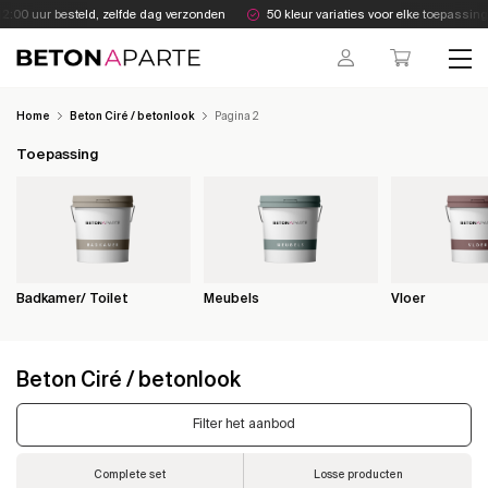
Skip
:00 uur besteld, zelfde dag verzonden
50 kleur variaties voor elke toepassing
to
content
Beton Aparte
Home
Beton Ciré / betonlook
Pagina 2
Toepassing
Badkamer/ Toilet
Meubels
Vloer
Beton Ciré / betonlook
Filter het aanbod
Complete set
Losse producten