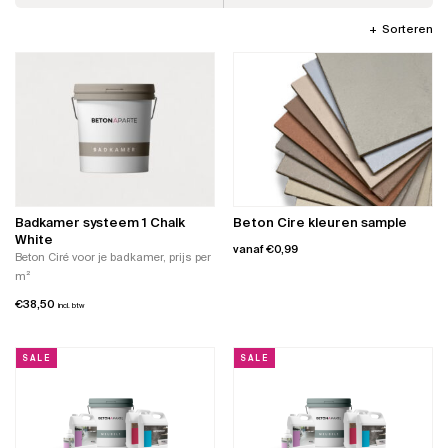
Sorteren
Badkamer systeem 1 Chalk
Beton Cire kleuren sample
White
vanaf
€
0,99
Beton Ciré voor je badkamer, prijs per
m²
Dit
product
€
38,50
incl. btw
heeft
meerdere
variaties.
SALE
SALE
Deze
optie
kan
gekozen