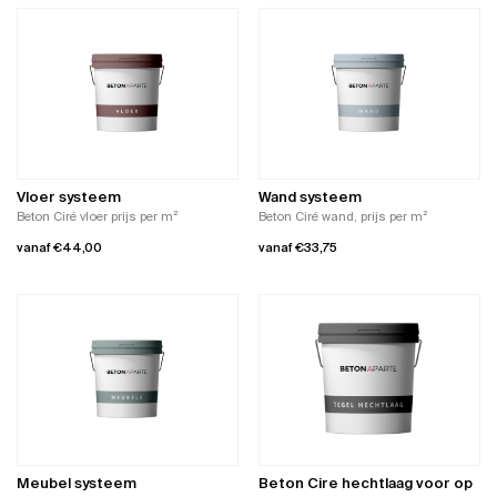
product
heeft
heeft
meerdere
meerdere
variaties.
variaties.
Deze
Deze
optie
optie
kan
kan
gekozen
gekozen
worden
worden
op
Vloer systeem
Wand systeem
op
de
Beton Ciré vloer prijs per m²
Beton Ciré wand, prijs per m²
de
productpagina
vanaf
€
44,00
vanaf
€
33,75
productpagina
Dit
Dit
product
product
heeft
heeft
meerdere
meerdere
variaties.
variaties.
Deze
Deze
optie
optie
kan
kan
gekozen
gekozen
worden
worden
Meubel systeem
Beton Cire hechtlaag voor op
op
op