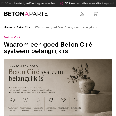
Skip
2:00 uur besteld, zelfde dag verzonden
50 kleur variaties voor elke toepassing
to
content
Beton Aparte
Home
Beton Ciré
Waarom een goed Beton Ciré systeem belangrijk is
Beton Ciré
Waarom een goed Beton Ciré
systeem belangrijk is