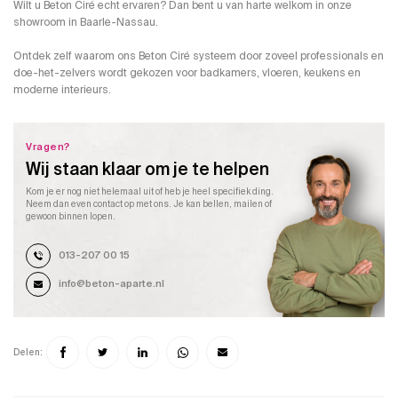
Wilt u Beton Ciré echt ervaren? Dan bent u van harte welkom in onze
showroom in
Baarle-Nassau
.
Ontdek zelf waarom ons Beton Ciré systeem door zoveel professionals en
doe-het-zelvers wordt gekozen voor badkamers, vloeren, keukens en
moderne interieurs.
Vragen?
Wij staan klaar om je te helpen
Kom je er nog niet helemaal uit of heb je heel specifiek ding.
Neem dan even contact op met ons. Je kan bellen, mailen of
gewoon binnen lopen.
013-207 00 15
info@beton-aparte.nl
Delen: