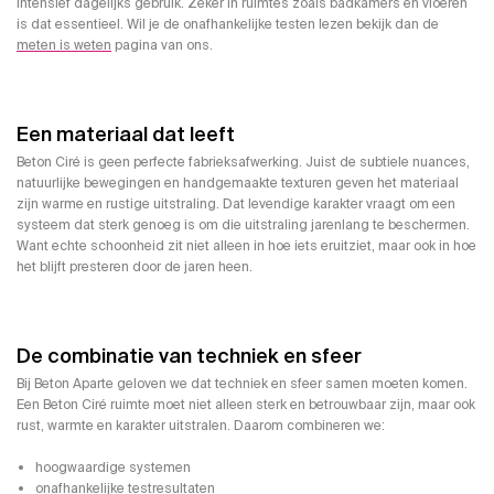
intensief dagelijks gebruik. Zeker in ruimtes zoals badkamers en vloeren
is dat essentieel. Wil je de onafhankelijke testen lezen bekijk dan de
meten is weten
pagina van ons.
Een materiaal dat leeft
Beton Ciré is geen perfecte fabrieksafwerking. Juist de subtiele nuances,
natuurlijke bewegingen en handgemaakte texturen geven het materiaal
zijn warme en rustige uitstraling. Dat levendige karakter vraagt om een
systeem dat sterk genoeg is om die uitstraling jarenlang te beschermen.
Want echte schoonheid zit niet alleen in hoe iets eruitziet, maar ook in hoe
het blijft presteren door de jaren heen.
De combinatie van techniek en sfeer
Bij Beton Aparte geloven we dat techniek en sfeer samen moeten komen.
Een Beton Ciré ruimte moet niet alleen sterk en betrouwbaar zijn, maar ook
rust, warmte en karakter uitstralen. Daarom combineren we:
hoogwaardige systemen
onafhankelijke testresultaten