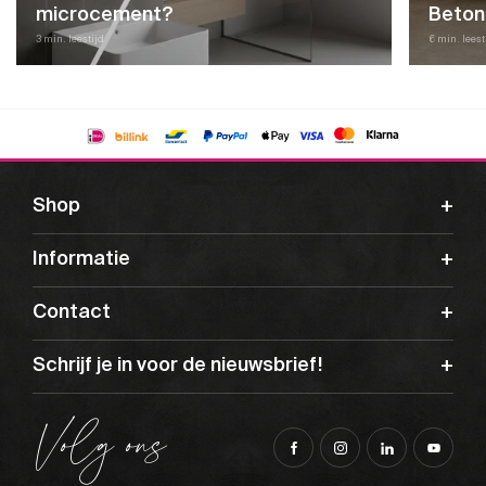
microcement?
Beton
3 min. leestijd
6 min. leest
Shop
Informatie
Contact
Schrijf je in voor de nieuwsbrief!
Volg ons