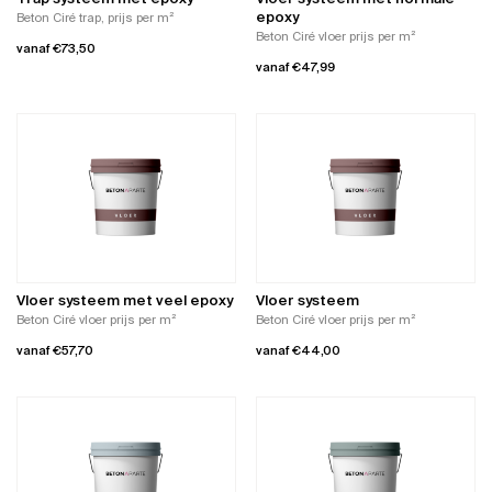
op
productpagina
epoxy
Beton Ciré trap, prijs per m²
de
Beton Ciré vloer prijs per m²
vanaf
€
73,50
productpagina
vanaf
€
47,99
Dit
Dit
product
product
heeft
heeft
meerdere
meerdere
variaties.
variaties.
Deze
Deze
optie
optie
kan
kan
gekozen
gekozen
worden
worden
op
Vloer systeem met veel epoxy
Vloer systeem
op
de
Beton Ciré vloer prijs per m²
Beton Ciré vloer prijs per m²
de
productpagina
vanaf
€
57,70
vanaf
€
44,00
productpagina
Dit
Dit
product
product
heeft
heeft
meerdere
meerdere
variaties.
variaties.
Deze
Deze