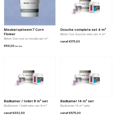
Meubel systeem 7 Corn
Douche complete set 4 m²
Flower
Beton Cire douche sets van 4 m²
Beton Cire voor je meubel per m²
vanaf
€
175,00
€
56,00
incl. btw
Dit
product
heeft
meerdere
variaties.
Deze
optie
kan
gekozen
worden
op
Badkamer / toilet 8 m² set
Badkamer 14 m² set
de
Badkamer / toilet sets van 8 m²
Badkamer 14 m² sets
productpagina
vanaf
€
332,50
vanaf
€
575,00