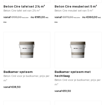
gekozen
op
worden
de
Beton Cire tafel set 2 ½ m²
Beton Cire meubel set 5 m²
op
productpagina
Beton Cire tafel set van 2½ m²
Beton Cire meubel set van 5 m²
de
vanaf
€
199,00
€
185,00
vanaf
€
379,00
€
360,00
incl. btw
incl.
productpagina
incl. btw
incl.
btw
btw
Dit
Dit
product
product
heeft
heeft
meerdere
meerdere
variaties.
variaties.
Deze
Deze
optie
optie
kan
kan
gekozen
gekozen
worden
worden
Badkamer systeem
Badkamer systeem met
op
op
hechtlaag
Beton Ciré voor je badkamer, prijs per
de
de
Beton Ciré voor je badkamer, prijs per
m²
productpagina
productpagina
m²
vanaf
€
38,50
vanaf
€
51,50
Dit
Dit
product
product
heeft