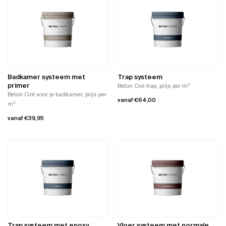
heeft
meerdere
meerdere
variaties.
variaties.
Deze
Deze
optie
optie
kan
kan
gekozen
gekozen
worden
worden
op
Badkamer systeem met
Trap systeem
op
de
primer
Beton Ciré trap, prijs per m²
de
productpagina
Beton Ciré voor je badkamer, prijs per
vanaf
€
64,00
productpagina
m²
Dit
vanaf
€
39,95
product
Dit
heeft
product
meerdere
heeft
variaties.
meerdere
Deze
variaties.
optie
Deze
kan
optie
gekozen
kan
worden
gekozen
op
worden
de
Trap systeem met epoxy
Vloer systeem met normale