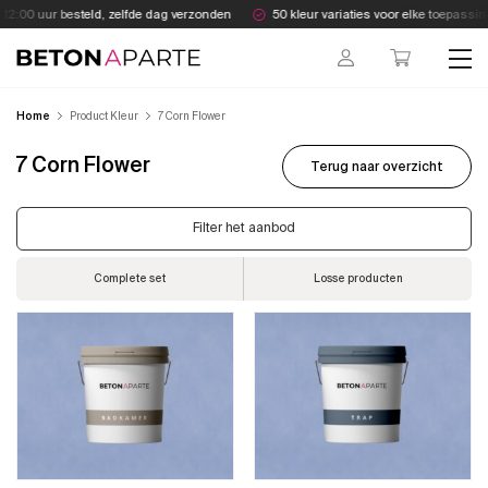
Skip
2:00 uur besteld, zelfde dag verzonden
50 kleur variaties voor elke toepassing
to
content
Beton Aparte
Home
Product Kleur
7 Corn Flower
7 Corn Flower
Terug naar overzicht
Filter het aanbod
Complete set
Losse producten