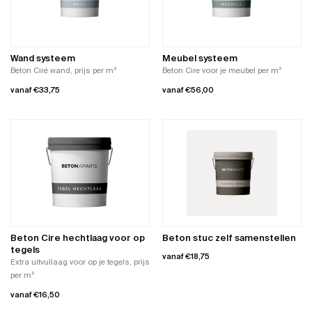
optie
optie
kan
kan
gekozen
gekozen
worden
worden
Wand systeem
Meubel systeem
op
op
Beton Ciré wand, prijs per m²
Beton Cire voor je meubel per m²
de
de
vanaf
€
33,75
vanaf
€
56,00
productpagina
productpagina
Dit
Dit
product
product
heeft
heeft
meerdere
meerdere
variaties.
variaties.
Deze
Deze
optie
optie
kan
kan
gekozen
gekozen
worden
worden
Beton Cire hechtlaag voor op
Beton stuc zelf samenstellen
op
op
tegels
vanaf
€
18,75
de
de
Extra uitvullaag voor op je tegels, prijs
productpagina
productpagina
per m²
Dit
product
vanaf
€
16,50
heeft