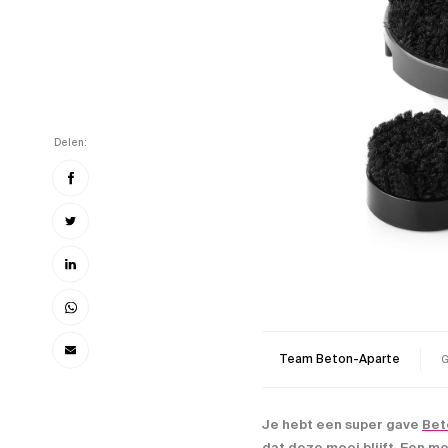
Delen:
Team Beton-Aparte
G
Je hebt een super gave
Bet
dat deze mooi blijft. Een m