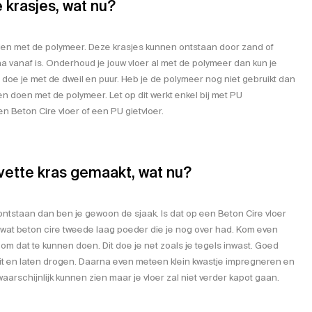
 krasjes, wat nu?
elen met de polymeer. Deze krasjes kunnen ontstaan door zand of
jna vanaf is. Onderhoud je jouw vloer al met de polymeer dan kun je
at doe je met de dweil en puur. Heb je de polymeer nog niet gebruikt dan
ven doen met de polymeer. Let op dit werkt enkel bij met PU
 Beton Cire vloer of een PU gietvloer.
vette kras gemaakt, wat nu?
ontstaan dan ben je gewoon de sjaak. Is dat op een Beton Cire vloer
wat beton cire tweede laag poeder die je nog over had. Kom even
 om dat te kunnen doen. Dit doe je net zoals je tegels inwast. Goed
 zit en laten drogen. Daarna even meteen klein kwastje impregneren en
aarschijnlijk kunnen zien maar je vloer zal niet verder kapot gaan.