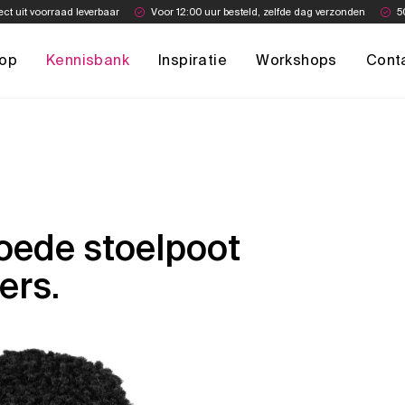
ect uit voorraad leverbaar
Voor 12:00 uur besteld, zelfde dag verzonden
5
op
Kennisbank
Inspiratie
Workshops
Cont
oede stoelpoot
ers.