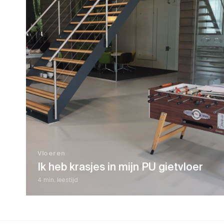
Vloeren
Ik heb krasjes in mijn PU gietvloer
4 min. leestijd