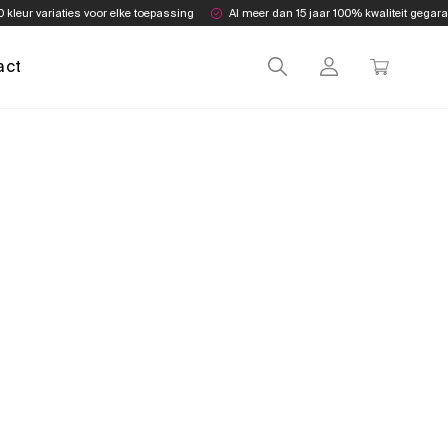
0 kleur variaties voor elke toepassing
Al meer dan 15 jaar 100% kwaliteit gegar
act