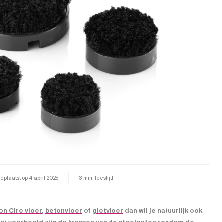
eplaatst op
4 april 2025
3 min. leestijd
on Cire vloer
,
betonvloer
of
gietvloer
dan wil je natuurlijk ook
ooi voorbeeld zijn de krassen van de stoelpoten rondom de