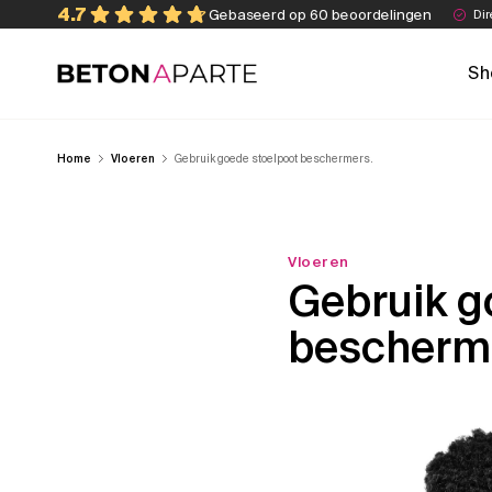
Skip
4.7
Gebaseerd op 60 beoordelingen
Dir
to
content
Sh
Beton Aparte
Home
Vloeren
Gebruik goede stoelpoot beschermers.
Vloeren
Gebruik g
bescherm