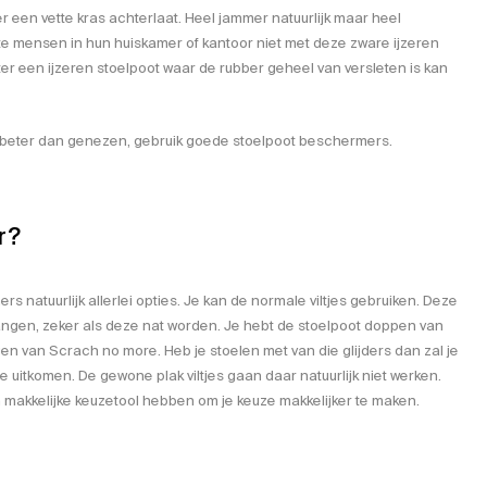
 een vette kras achterlaat. Heel jammer natuurlijk maar heel
ste mensen in hun huiskamer of kantoor niet met deze zware ijzeren
r een ijzeren stoelpoot waar de rubber geheel van versleten is kan
s beter dan genezen, gebruik goede stoelpoot beschermers.
r?
s natuurlijk allerlei opties. Je kan de normale viltjes gebruiken. Deze
angen, zeker als deze nat worden. Je hebt de stoelpoot doppen van
en van Scrach no more. Heb je stoelen met van die glijders dan zal je
e uitkomen. De gewone plak viltjes gaan daar natuurlijk niet werken.
n makkelijke keuzetool hebben om je keuze makkelijker te maken.