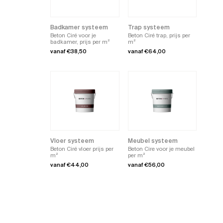
Badkamer systeem
Trap systeem
Beton Ciré voor je
Beton Ciré trap, prijs per
badkamer, prijs per m²
m²
vanaf
€
38,50
vanaf
€
64,00
Dit
Dit
product
product
heeft
heeft
meerdere
meerdere
variaties.
variaties.
Deze
Deze
optie
optie
kan
kan
gekozen
gekozen
worden
worden
op
op
de
de
Vloer systeem
Meubel systeem
productpagina
productpagina
Beton Ciré vloer prijs per
Beton Cire voor je meubel
m²
per m²
vanaf
€
44,00
vanaf
€
56,00
Dit
Dit
product
product
heeft
heeft
meerdere
meerdere
variaties.
variaties.
Deze
Deze
optie
optie