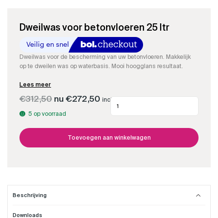
Dweilwas voor betonvloeren 25 ltr
Dweilwas voor de bescherming van uw betonvloeren. Makkelijk
op te dweilen was op waterbasis. Mooi hoogglans resultaat.
Lees meer
Oorspronkelijke
Huidige
€
312,50
€
272,50
incl. btw
Dweilwas
prijs
prijs
voor
was:
is:
5 op voorraad
betonvloeren
€312,50.
€272,50.
25
ltr
Toevoegen aan winkelwagen
aantal
Beschrijving
Downloads