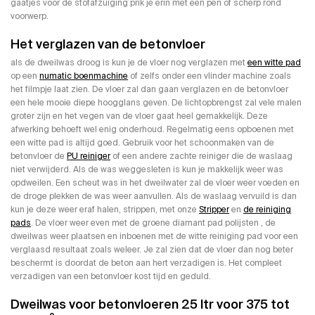
gaatjes voor de stofafzuiging prik je erin met een pen of scherp rond
voorwerp.
Het verglazen van de betonvloer
als de dweilwas droog is kun je de vloer nog verglazen met
een witte pad
op een
numatic boenmachine
of zelfs onder een vlinder machine zoals
het filmpje laat zien. De vloer zal dan gaan verglazen en de betonvloer
een hele mooie diepe hoogglans geven. De lichtopbrengst zal vele malen
groter zijn en het vegen van de vloer gaat heel gemakkelijk. Deze
afwerking behoeft wel enig onderhoud. Regelmatig eens opboenen met
een witte pad is altijd goed. Gebruik voor het schoonmaken van de
betonvloer de
PU reiniger
of een andere zachte reiniger die de waslaag
niet verwijderd. Als de was weggesleten is kun je makkelijk weer was
opdweilen. Een scheut was in het dweilwater zal de vloer weer voeden en
de droge plekken de was weer aanvullen. Als de waslaag vervuild is dan
kun je deze weer eraf halen, strippen, met onze
Stripper
en
de reiniging
pads
. De vloer weer even met de groene diamant pad polijsten , de
dweilwas weer plaatsen en inboenen met de witte reiniging pad voor een
verglaasd resultaat zoals weleer. Je zal zien dat de vloer dan nog beter
beschermt is doordat de beton aan hert verzadigen is. Het compleet
verzadigen van een betonvloer kost tijd en geduld.
Dweilwas voor betonvloeren 25 ltr voor 375 tot