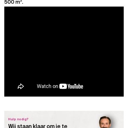
500 m².
Hulp nodig?
Wij staan klaar om je te