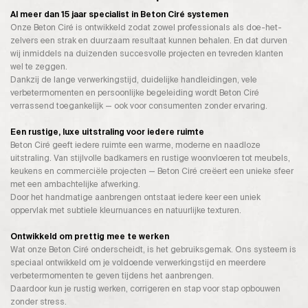
Al meer dan 15 jaar specialist in Beton Ciré systemen
Onze Beton Ciré is ontwikkeld zodat zowel professionals als doe-het-
zelvers een strak en duurzaam resultaat kunnen behalen. En dat durven
wij inmiddels na duizenden succesvolle projecten en tevreden klanten
wel te zeggen.
Dankzij de lange verwerkingstijd, duidelijke handleidingen, vele
verbetermomenten en persoonlijke begeleiding wordt Beton Ciré
verrassend toegankelijk — ook voor consumenten zonder ervaring.
Een rustige, luxe uitstraling voor iedere ruimte
Beton Ciré geeft iedere ruimte een warme, moderne en naadloze
uitstraling. Van stijlvolle badkamers en rustige woonvloeren tot meubels,
keukens en commerciële projecten — Beton Ciré creëert een unieke sfeer
met een ambachtelijke afwerking.
Door het handmatige aanbrengen ontstaat iedere keer een uniek
oppervlak met subtiele kleurnuances en natuurlijke texturen.
Ontwikkeld om prettig mee te werken
Wat onze Beton Ciré onderscheidt, is het gebruiksgemak. Ons systeem is
speciaal ontwikkeld om je voldoende verwerkingstijd en meerdere
verbetermomenten te geven tijdens het aanbrengen.
Daardoor kun je rustig werken, corrigeren en stap voor stap opbouwen
zonder stress.