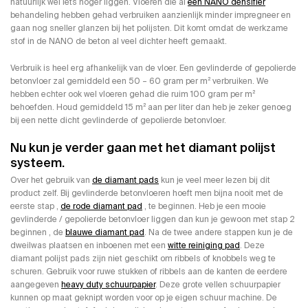
natuurlijk wel iets hoger liggen. Vloeren die al
een NANO densifier
behandeling hebben gehad verbruiken aanzienlijk minder impregneer en
gaan nog sneller glanzen bij het polijsten. Dit komt omdat de werkzame
stof in de NANO de beton al veel dichter heeft gemaakt.
Verbruik is heel erg afhankelijk van de vloer. Een gevlinderde of gepolierde
betonvloer zal gemiddeld een 50 – 60 gram per m² verbruiken. We
hebben echter ook wel vloeren gehad die ruim 100 gram per m²
behoefden. Houd gemiddeld 15 m² aan per liter dan heb je zeker genoeg
bij een nette dicht gevlinderde of gepolierde betonvloer.
Nu kun je verder gaan met het diamant polijst
systeem.
Over het gebruik van
de diamant pads
kun je veel meer lezen bij dit
product zelf. Bij gevlinderde betonvloeren hoeft men bijna nooit met de
eerste stap ,
de rode diamant pad
, te beginnen. Heb je een mooie
gevlinderde / gepolierde betonvloer liggen dan kun je gewoon met stap 2
beginnen , de
blauwe diamant pad
. Na de twee andere stappen kun je de
dweilwas plaatsen en inboenen met een
witte reiniging pad
. Deze
diamant polijst pads zijn niet geschikt om ribbels of knobbels weg te
schuren. Gebruik voor ruwe stukken of ribbels aan de kanten de eerdere
aangegeven
heavy duty schuurpapier
. Deze grote vellen schuurpapier
kunnen op maat geknipt worden voor op je eigen schuur machine. De