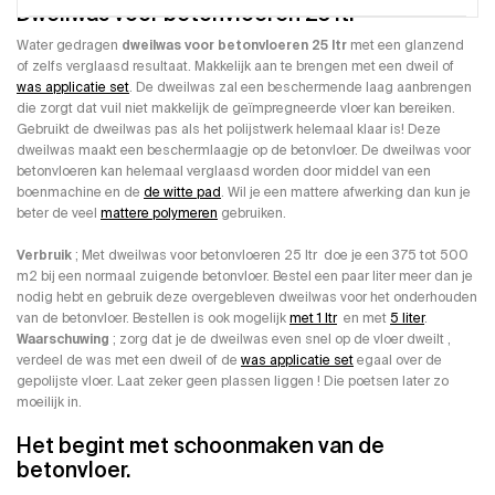
Dweilwas voor betonvloeren 25 ltr
Water gedragen
dweilwas voor betonvloeren 25 ltr
met een glanzend
of zelfs verglaasd resultaat. Makkelijk aan te brengen met een dweil of
was applicatie set
. De dweilwas zal een beschermende laag aanbrengen
die zorgt dat vuil niet makkelijk de geïmpregneerde vloer kan bereiken.
Gebruikt de dweilwas pas als het polijstwerk helemaal klaar is! Deze
dweilwas maakt een beschermlaagje op de betonvloer. De dweilwas voor
betonvloeren kan helemaal verglaasd worden door middel van een
boenmachine en de
de witte pad
. Wil je een mattere afwerking dan kun je
beter de veel
mattere polymeren
gebruiken.
Verbruik
; Met dweilwas voor betonvloeren 25 ltr doe je een 375 tot 500
m2 bij een normaal zuigende betonvloer. Bestel een paar liter meer dan je
nodig hebt en gebruik deze overgebleven dweilwas voor het onderhouden
van de betonvloer. Bestellen is ook mogelijk
met 1 ltr
en met
5 liter
.
Waarschuwing
; zorg dat je de dweilwas even snel op de vloer dweilt ,
verdeel de was met een dweil of de
was applicatie set
egaal over de
gepolijste vloer. Laat zeker geen plassen liggen ! Die poetsen later zo
moeilijk in.
Het begint met schoonmaken van de
betonvloer.