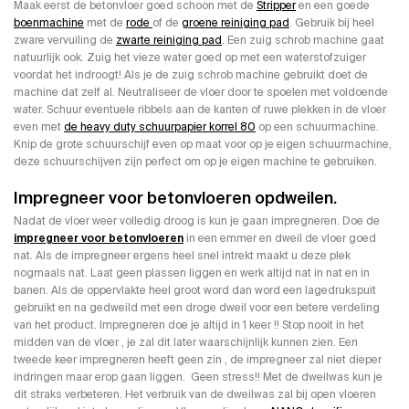
Maak eerst de betonvloer goed schoon met de
Stripper
en een goede
boenmachine
met de
rode
of de
groene reiniging pad
. Gebruik bij heel
zware vervuiling de
zwarte reiniging pad
. Een zuig schrob machine gaat
natuurlijk ook. Zuig het vieze water goed op met een waterstofzuiger
voordat het indroogt! Als je de zuig schrob machine gebruikt doet de
machine dat zelf al. Neutraliseer de vloer door te spoelen met voldoende
water. Schuur eventuele ribbels aan de kanten of ruwe plekken in de vloer
even met
de heavy duty schuurpapier korrel 80
op een schuurmachine.
Knip de grote schuurschijf even op maat voor op je eigen schuurmachine,
deze schuurschijven zijn perfect om op je eigen machine te gebruiken.
Impregneer voor betonvloeren opdweilen.
Nadat de vloer weer volledig droog is kun je gaan impregneren. Doe de
impregneer voor betonvloeren
in een emmer en dweil de vloer goed
nat. Als de impregneer ergens heel snel intrekt maakt u deze plek
nogmaals nat. Laat geen plassen liggen en werk altijd nat in nat en in
banen. Als de oppervlakte heel groot word dan word een lagedrukspuit
gebruikt en na gedweild met een droge dweil voor een betere verdeling
van het product. Impregneren doe je altijd in 1 keer !! Stop nooit in het
midden van de vloer , je zal dit later waarschijnlijk kunnen zien. Een
tweede keer impregneren heeft geen zin , de impregneer zal niet dieper
indringen maar erop gaan liggen. Geen stress!! Met de dweilwas kun je
dit straks verbeteren. Het verbruik van de dweilwas zal bij open vloeren