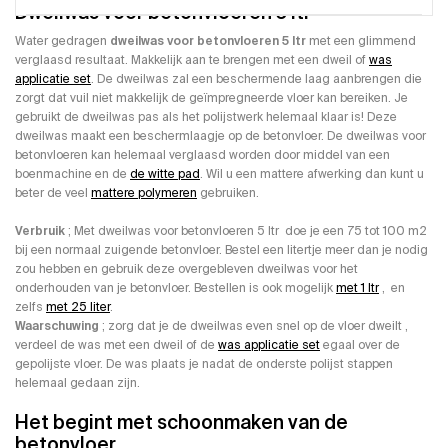
Dweilwas voor betonvloeren 5 ltr
Water gedragen
dweilwas voor betonvloeren 5 ltr
met een glimmend
verglaasd resultaat. Makkelijk aan te brengen met een dweil of
was
applicatie set
. De dweilwas zal een beschermende laag aanbrengen die
zorgt dat vuil niet makkelijk de geïmpregneerde vloer kan bereiken. Je
gebruikt de dweilwas pas als het polijstwerk helemaal klaar is! Deze
dweilwas maakt een beschermlaagje op de betonvloer. De dweilwas voor
betonvloeren kan helemaal verglaasd worden door middel van een
boenmachine en de
de witte pad
. Wil u een mattere afwerking dan kunt u
beter de veel
mattere polymeren
gebruiken.
Verbruik
; Met dweilwas voor betonvloeren 5 ltr doe je een 75 tot 100 m2
bij een normaal zuigende betonvloer. Bestel een litertje meer dan je nodig
zou hebben en gebruik deze overgebleven dweilwas voor het
onderhouden van je betonvloer. Bestellen is ook mogelijk
met 1 ltr
, en
zelfs
met 25 liter
.
Waarschuwing
; zorg dat je de dweilwas even snel op de vloer dweilt ,
verdeel de was met een dweil of de
was applicatie set
egaal over de
gepolijste vloer. De was plaats je nadat de onderste polijst stappen
helemaal gedaan zijn.
Het begint met schoonmaken van de
betonvloer.