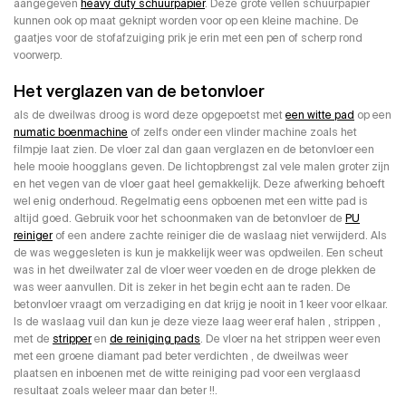
aangegeven
heavy duty schuurpapier
. Deze grote vellen schuurpapier
kunnen ook op maat geknipt worden voor op een kleine machine. De
gaatjes voor de stofafzuiging prik je erin met een pen of scherp rond
voorwerp.
Het verglazen van de betonvloer
als de dweilwas droog is word deze opgepoetst met
een witte pad
op een
numatic boenmachine
of zelfs onder een vlinder machine zoals het
filmpje laat zien. De vloer zal dan gaan verglazen en de betonvloer een
hele mooie hoogglans geven. De lichtopbrengst zal vele malen groter zijn
en het vegen van de vloer gaat heel gemakkelijk. Deze afwerking behoeft
wel enig onderhoud. Regelmatig eens opboenen met een witte pad is
altijd goed. Gebruik voor het schoonmaken van de betonvloer de
PU
reiniger
of een andere zachte reiniger die de waslaag niet verwijderd. Als
de was weggesleten is kun je makkelijk weer was opdweilen. Een scheut
was in het dweilwater zal de vloer weer voeden en de droge plekken de
was weer aanvullen. Dit is zeker in het begin echt aan te raden. De
betonvloer vraagt om verzadiging en dat krijg je nooit in 1 keer voor elkaar.
Is de waslaag vuil dan kun je deze vieze laag weer eraf halen , strippen ,
met de
stripper
en
de reiniging pads
. De vloer na het strippen weer even
met een groene diamant pad beter verdichten , de dweilwas weer
plaatsen en inboenen met de witte reiniging pad voor een verglaasd
resultaat zoals weleer maar dan beter !!.