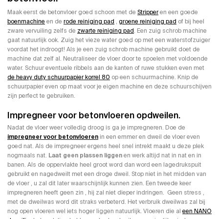
Maak eerst de betonvloer goed schoon met de
Stripper
en een goede
boenmachine
en de
rode reiniging pad
,
groene reiniging pad
of bij heel
zware vervuiling zelfs de
zwarte reiniging pad
. Een zuig schrob machine
gaat natuurlijk ook. Zuig het vieze water goed op met een waterstofzuiger
voordat het indroogt! Als je een zuig schrob machine gebruikt doet de
machine dat zelf al. Neutraliseer de vloer door te spoelen met voldoende
water. Schuur eventuele ribbels aan de kanten of ruwe stukken even met
de heavy duty schuurpapier korrel 80
op een schuurmachine. Knip de
schuurpapier even op maat voor je eigen machine en deze schuurschijven
zijn perfect te gebruiken.
Impregneer voor betonvloeren opdweilen.
Nadat de vloer weer volledig droog is ga je impregneren. Doe de
impregneer voor betonvloeren
in een emmer en dweil de vloer even
goed nat. Als de impregneer ergens heel snel intrekt maakt u deze plek
nogmaals nat.
Laat geen plassen liggen
en werk altijd nat in nat en in
banen. Als de oppervlakte heel groot word dan word een lagedrukspuit
gebruikt en nagedweilt met een droge dweil. Stop niet in het midden van
de vloer , u zal dit later waarschijnlijk kunnen zien. Een tweede keer
impregneren heeft geen zin , hij zal niet dieper indringen. Geen stress ,
met de dweilwas word dit straks verbeterd. Het verbruik dweilwas zal bij
nog open vloeren wel iets hoger liggen natuurlijk. Vloeren die al
een NANO