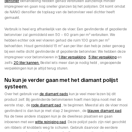
densifier
behandeling hebben gehad verbruiken aanzienlijk minder
impregneer en gaan nog sneller glanzen bij het polijsten. Dit komt omdat
de NANO densifier de toplaag van de betonvloer veel dichter heeft
gemaakt.
Verbruik is heel erg afhankelijk van de vloer. Een gevlinderde of gepolierde
betonvloer zal gemiddeld een 50 – 60 gram per m² verbruiken. We
hebben echter ook wel vloeren gehad die ruim 100 gram per m²
behoefden. Houd gemiddeld 15 m² aan per liter dan heb je zeker genoeg
bij een nette dicht gevlinderde of gepolierde betonvloer. We hebben deze
impregneer voor betonvloeren in
1 liter verpakking
,
5 liter verpakking
en
zelfs
20 liter kannen.
Bestel iets meer dan je nodig hebt , ongeopende
verpakkingen kun je altijd terug sturen.
Nu kun je verder gaan met het diamant polijst
systeem.
Over het gebruik van
de diamant pads
kun je veel meer lezen bij dit
product zelf. Bij gevlinderde betonvloeren hoeft men bijna nooit met de
eerste stap , de
rode diamant pad
, te beginnen. Meestal als de vloer mooi
gevlinderd is dan kun je met stap 2 beginnen , de
blauwe diamant pad
.
Na de twee andere stappen kun je de dweilwas plaatsen en gaan
inboenen met een
witte reiniging pad
. Deze polijst pads zijn niet geschikt
om ribbels of knobbels weg te schuren. Gebruik daarvoor de eerdere