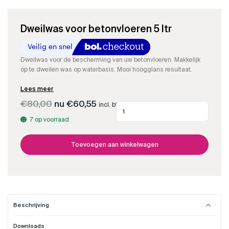
Dweilwas voor betonvloeren 5 ltr
Dweilwas voor de bescherming van uw betonvloeren. Makkelijk
op te dweilen was op waterbasis. Mooi hoogglans resultaat.
Lees meer
Oorspronkelijke
Huidige
€
80,00
€
60,55
incl. btw
Dweilwas
prijs
prijs
voor
was:
is:
7 op voorraad
betonvloeren
€80,00.
€60,55.
5
ltr
Toevoegen aan winkelwagen
aantal
Beschrijving
Downloads