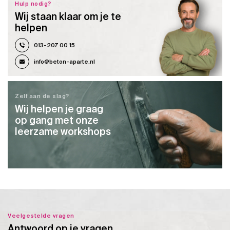
Hulp nodig?
Wij staan klaar om je te
helpen
013-207 00 15
info@beton-aparte.nl
Zelf aan de slag?
Wij helpen je graag
op gang met onze
leerzame workshops
Veelgestelde vragen
Antwoord op je vragen