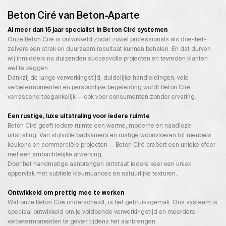
Beton Ciré van Beton-Aparte
Al meer dan 15 jaar specialist in Beton Ciré systemen
Onze Beton Ciré is ontwikkeld zodat zowel professionals als doe-het-
zelvers een strak en duurzaam resultaat kunnen behalen. En dat durven
wij inmiddels na duizenden succesvolle projecten en tevreden klanten
wel te zeggen.
Dankzij de lange verwerkingstijd, duidelijke handleidingen, vele
verbetermomenten en persoonlijke begeleiding wordt Beton Ciré
verrassend toegankelijk — ook voor consumenten zonder ervaring.
Een rustige, luxe uitstraling voor iedere ruimte
Beton Ciré geeft iedere ruimte een warme, moderne en naadloze
uitstraling. Van stijlvolle badkamers en rustige woonvloeren tot meubels,
keukens en commerciële projecten — Beton Ciré creëert een unieke sfeer
met een ambachtelijke afwerking.
Door het handmatige aanbrengen ontstaat iedere keer een uniek
oppervlak met subtiele kleurnuances en natuurlijke texturen.
Ontwikkeld om prettig mee te werken
Wat onze Beton Ciré onderscheidt, is het gebruiksgemak. Ons systeem is
speciaal ontwikkeld om je voldoende verwerkingstijd en meerdere
verbetermomenten te geven tijdens het aanbrengen.